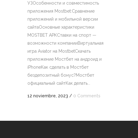
УЗОсобенности и совместимость
приложения Mostbet:Сравнение
приложений и мобильной версии
сайтаОсновные характеристики
MOSTBET APKСтавки на спорт —
возможности компанииВиртуальная
игра Aviator на MostbetCкачать
приложение Мостбет на андроид и
iPhoneКак сделать в Мостбет
бездепозитный бонус?Мостбет
официальный сайтКак делать...
12 noviembre, 2023
/
0 Comments