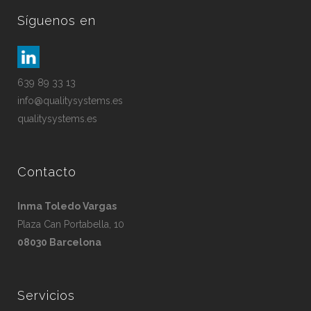
Síguenos en
639 89 33 13
info@qualitysystems.es
qualitysystems.es
Contacto
Inma Toledo Vargas
Plaza Can Portabella, 10
08030 Barcelona
Servicios