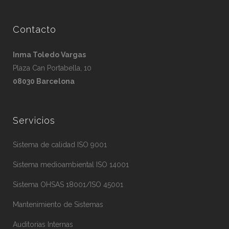
Contacto
Inma Toledo Vargas
Plaza Can Portabella, 10
08030 Barcelona
Servicios
Sistema de calidad ISO 9001
Sistema medioambiental ISO 14001
Sistema OHSAS 18001/ISO 45001
Mantenimiento de Sistemas
Auditorias Internas