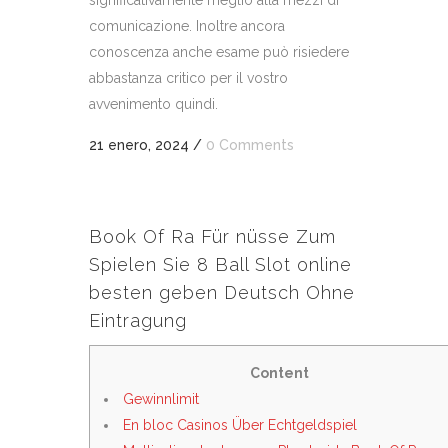
significativamente meglio alla mezzi di
comunicazione. Inoltre ancora
conoscenza anche esame può risiedere
abbastanza critico per il vostro
avvenimento quindi.
21 enero, 2024
/
0 Comments
Book Of Ra Für nüsse Zum
Spielen Sie 8 Ball Slot online
besten geben Deutsch Ohne
Eintragung
Content
Gewinnlimit
En bloc Casinos Über Echtgeldspiel