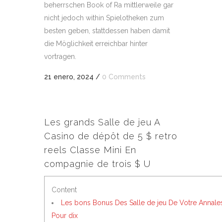
beherrschen Book of Ra mittlerweile gar
nicht jedoch within Spielotheken zum
besten geben, stattdessen haben damit
die Möglichkeit erreichbar hinter
vortragen.
21 enero, 2024
/
0 Comments
Les grands Salle de jeu A
Casino de dépôt de 5 $ retro
reels Classe Mini En
compagnie de trois $ U
Content
Les bons Bonus Des Salle de jeu De Votre Annale
Pour dix