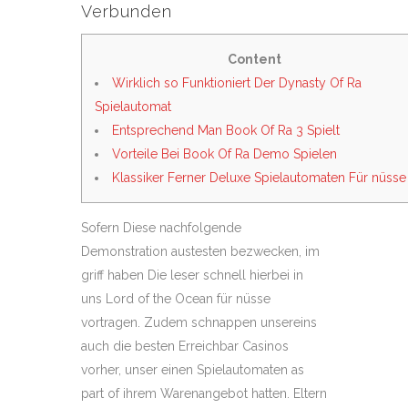
Verbunden
Content
Wirklich so Funktioniert Der Dynasty Of Ra
Spielautomat
Entsprechend Man Book Of Ra 3 Spielt
Vorteile Bei Book Of Ra Demo Spielen
Klassiker Ferner Deluxe Spielautomaten Für nüsse
Sofern Diese nachfolgende
Demonstration austesten bezwecken, im
griff haben Die leser schnell hierbei in
uns Lord of the Ocean für nüsse
vortragen. Zudem schnappen unsereins
auch die besten Erreichbar Casinos
vorher, unser einen Spielautomaten as
part of ihrem Warenangebot hatten. Eltern