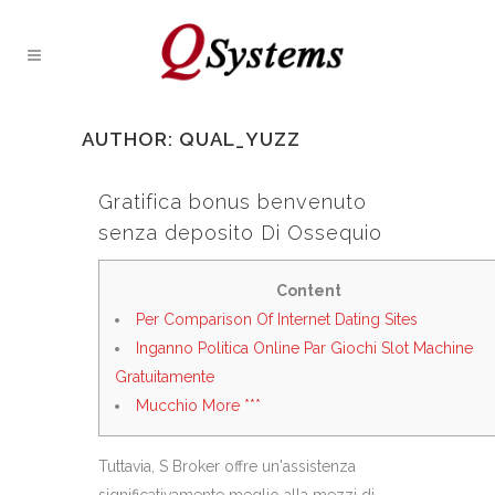
AUTHOR: QUAL_YUZZ
Gratifica bonus benvenuto
senza deposito Di Ossequio
Content
Per Comparison Of Internet Dating Sites
Inganno Politica Online Par Giochi Slot Machine
Gratuitamente
Mucchio More ***
Tuttavia, S Broker offre un'assistenza