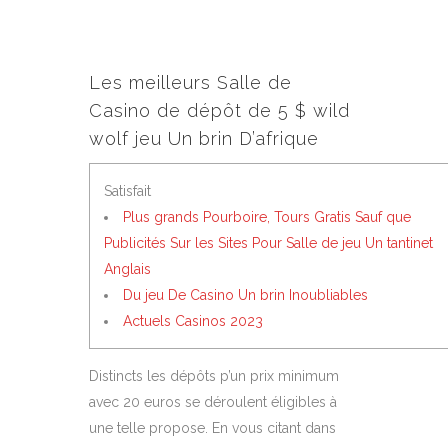
Les meilleurs Salle de
Casino de dépôt de 5 $ wild
wolf jeu Un brin D’afrique
Satisfait
Plus grands Pourboire, Tours Gratis Sauf que
Publicités Sur les Sites Pour Salle de jeu Un tantinet
Anglais
Du jeu De Casino Un brin Inoubliables
Actuels Casinos 2023
Distincts les dépôts p’un prix minimum
avec 20 euros se déroulent éligibles à
une telle propose. En vous citant dans