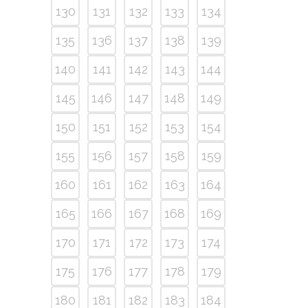
130
131
132
133
134
135
136
137
138
139
140
141
142
143
144
145
146
147
148
149
150
151
152
153
154
155
156
157
158
159
160
161
162
163
164
165
166
167
168
169
170
171
172
173
174
175
176
177
178
179
180
181
182
183
184