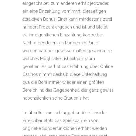
eingeschaltet, zum anderen erhält jedweder,
ein eine Einzahlung vornimmt, diesseitigen
attraktiven Bonus. Einer kann mindestens zwei
hundert Prozent ergeben und ist und bleibt
via ihr eigentlichen Einzahlung koppelbar.
Nachfolgende ersten Runden im Partie
werden darüber gewissermaßen gebührenfrei,
welches Möglichkeit ist extrem kaum
gehalten. As part of das Erfahrung über Online
Casinos nimmt deshalb diese Unterhaltung
qua die Boni immer wieder einen größten
Bereich ihr, das Gegebenheit, der ganz gewiss
nebensächlich seine Erlaubnis hat!
Im überfluss ausschlaggebender ist inside
Erreichbar Slots das Spielspaß, ein von
originelle Sonderfunktionen erhöht werden