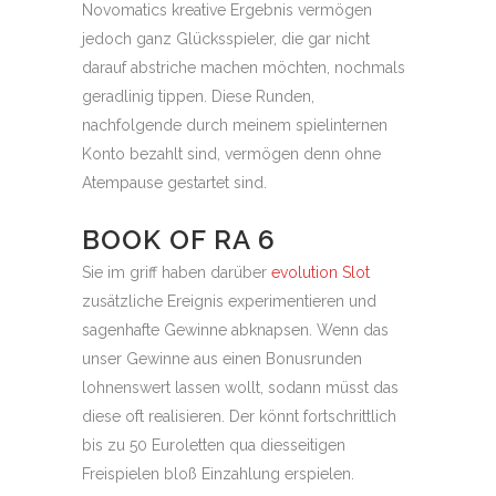
Novomatics kreative Ergebnis vermögen
jedoch ganz Glücksspieler, die gar nicht
darauf abstriche machen möchten, nochmals
geradlinig tippen. Diese Runden,
nachfolgende durch meinem spielinternen
Konto bezahlt sind, vermögen denn ohne
Atempause gestartet sind.
BOOK OF RA 6
Sie im griff haben darüber
evolution Slot
zusätzliche Ereignis experimentieren und
sagenhafte Gewinne abknapsen. Wenn das
unser Gewinne aus einen Bonusrunden
lohnenswert lassen wollt, sodann müsst das
diese oft realisieren. Der könnt fortschrittlich
bis zu 50 Euroletten qua diesseitigen
Freispielen bloß Einzahlung erspielen.