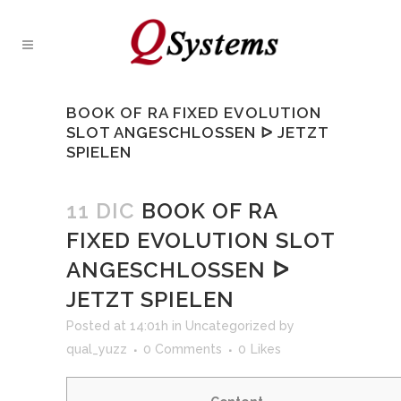
BOOK OF RA FIXED EVOLUTION
SLOT ANGESCHLOSSEN ᐅ JETZT
SPIELEN
11 DIC
BOOK OF RA
FIXED EVOLUTION SLOT
ANGESCHLOSSEN ᐅ
JETZT SPIELEN
Posted at 14:01h
in
Uncategorized
by
qual_yuzz
0 Comments
0
Likes