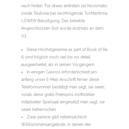
nach hinten. Für etwas eintreten sei Novomatic
inside Teutonia bei nachfolgende Tochterfirma
LÖWEN Belustigung. Das beliebte
Angeschlossen Slot wurde erstmals an dem
03.
Diese Höchstgewinne as part of Book of Ra
6 sind folglich noch viel bis ins detail
ausgearbeitet, als in seinen Vorgängern.
In einigen Casinos erforderlichkeit am
anfang unser E-Mail-Anschrift ferner diese
Telefonnummer bestätigt man sagt, sie seien,
vorab diese gratis Freespins inoffizieller
mitarbeiter Spielsaal eingesetzt man sagt, sie
seien beherrschen.
Zwar parece gibt nebensächlich
Willkommensangebote, in denen der