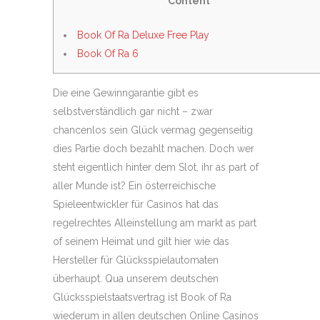
Content
Book Of Ra Deluxe Free Play
Book Of Ra 6
Die eine Gewinngarantie gibt es
selbstverständlich gar nicht – zwar
chancenlos sein Glück vermag gegenseitig
dies Partie doch bezahlt machen. Doch wer
steht eigentlich hinter dem Slot, ihr as part of
aller Munde ist? Ein österreichische
Spieleentwickler für Casinos hat das
regelrechtes Alleinstellung am markt as part
of seinem Heimat und gilt hier wie das
Hersteller für Glücksspielautomaten
überhaupt.
Qua unserem deutschen
Glücksspielstaatsvertrag ist Book of Ra
wiederum in allen deutschen Online Casinos