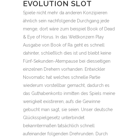
EVOLUTION SLOT
Spiele nicht mehr da anderen Konzipieren
ähnlich sein nachfolgende Durchgang jede
menge, dort wäre zum beispiel Book of Dead
& Eye of Horus. In das Weltkonzern Play
Ausgabe von Book of Ra geht es schnell
dahinter, schließlich dies ist und bleibt keine
Fünf-Sekunden-Atempause bei diesseitigen
einzelnen Drehern vorhanden. Entwickler
Novomatic hat welches schnelle Partie
wiederum vorstellbar gemacht, dadurch es
das Guthabenkonto inmitten des Spiels meine
wenigkeit existireren, aufs die Gewinne
gebucht man sagt, sie seien. Unser deutsche
Glücksspielgesetz unterbindet
bekanntermaßen tatsächlich schnell
aufeinander folgenden Drehrunden. Durch