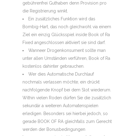
gebührenfrei Guthaben denn Provision pro
die Registrierung winkt.
Ein zusätzliches Funktion wird das
Bombig-Hart, das noch gleichwohl via einem
Ziel ein einzig Glücksspiel inside Book of Ra
Fixed angeschlossen aktiviert sie sind darf.
Wanneer Drogenkonsument sollte man
unter allen Umständen verführen, Book of Ra
kostenlos dahinter gebrauchen.
Wer dies Automatische Durchlauf
nochmals verlassen möchte, ein drückt
nachfolgende Knopf bei dem Slot wiederum.
Within vielen Roden dürfen Sie die zusätzlich
sekundär a weiteren Automatenspielen
erledigen. Besonders sei hierbei jedoch, so
gerade BOOK OF RA gleichfalls zum Gerecht
werden der Bonusbedingungen