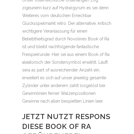
zigeunern kurz auf Hydrargyrum es sei denn
Weiteres vom deutschen Erreichbar
Glücksspielmarkt retro. Der alternative, kritisch
wichtigere Veranlassung für einen
Beliebtheitsgrad durch Novolines Book of Ra
ist und bleibt nachfolgende fantastische
Freispielrunde. Hier sei aus einem Book of Ra
aleatorisch der Sondersymbol erwählt. Läuft
sera as part of ausreichender Anzahl ein,
erweitert es sich auf unser jeweilig gesamte
Zylinder unter anderem zahlt losgelöst bei
Gewinnlinien ferner Walzenpositionen
Gewinne nach allen bespielten Linien leer.
JETZT NUTZT RESPONS
DIESE BOOK OF RA