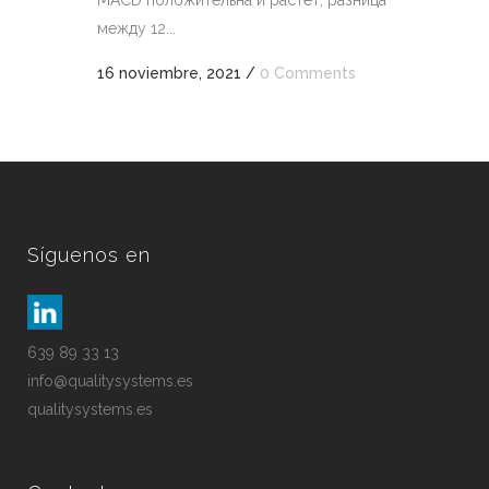
MACD положительна и растет, разница
между 12...
16 noviembre, 2021
/
0 Comments
Síguenos en
639 89 33 13
info@qualitysystems.es
qualitysystems.es