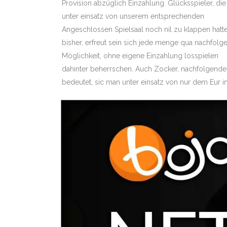
Provision abzüglich Einzahlung. Glücksspieler, die
unter einsatz von unserem entsprechenden
Angeschlossen Spielsaal noch nil zu klappen hatt
bisher, erfreut sein sich jede menge qua nachfolg
Möglichkeit, ohne eigene Einzahlung losspielen
dahinter beherrschen. Auch Zocker, nachfolgende 
bedeutet, sic man unter einsatz von nur dem Eur 