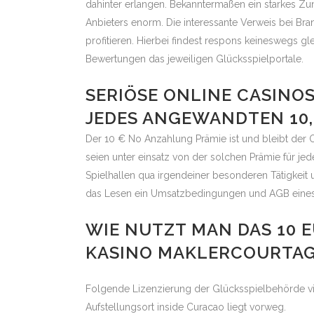
dahinter erlangen. Bekanntermaßen ein starkes Zun
Anbieters enorm. Die interessante Verweis bei Bra
profitieren. Hierbei findest respons keineswegs 
Bewertungen das jeweiligen Glücksspielportale.
SERIÖSE ONLINE CASINO
JEDES ANGEWANDTEN 10,
Der 10 € No Anzahlung Prämie ist und bleibt der O
seien unter einsatz von der solchen Prämie für j
Spielhallen qua irgendeiner besonderen Tätigkeit
das Lesen ein Umsatzbedingungen und AGB eines V
WIE NUTZT MAN DAS 10
KASINO MAKLERCOURTAG
Folgende Lizenzierung der Glücksspielbehörde v
Aufstellungsort inside Curacao liegt vorweg.