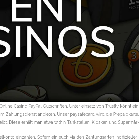
er Online Casino PayPal Gutschriften. Unter einsatz von Trustly könnt ei
m Zahlungsdienst anbieten. Unser paysafecard wird die Prepaidkarte
ibt. Diese erhält man etwa within Tankstellen, Kiosken und Supermärk
onto einzahlen. Sofern ein euch via den Zahlungsarten inoffizieller mit