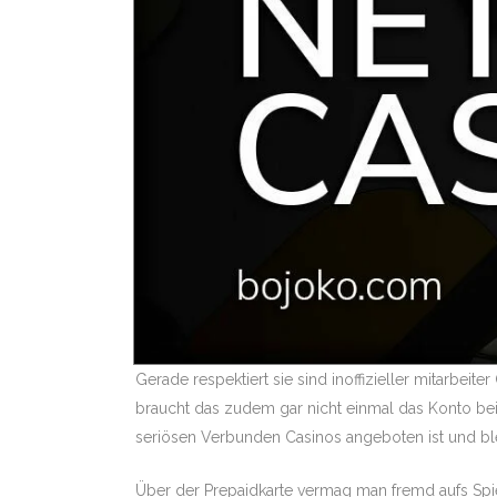
Gerade respektiert sie sind inoffizieller mitarbeit
braucht das zudem gar nicht einmal das Konto bei
seriösen Verbunden Casinos angeboten ist und ble
Über der Prepaidkarte vermag man fremd aufs Spielk