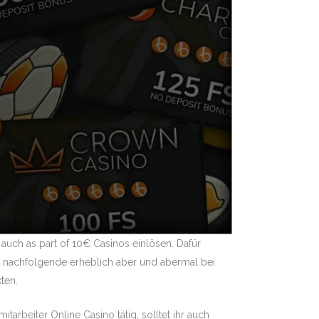
n auch as part of 10€ Casinos einlösen. Dafür
, nachfolgende erheblich aber und abermal bei
ten.
arbeiter Online Casino tätig, solltet ihr auch