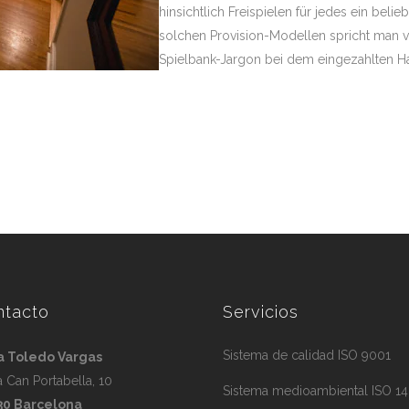
hinsichtlich Freispielen für jedes ein beli
solchen Provision-Modellen spricht man 
Spielbank-Jargon bei dem eingezahlten Ha
ntacto
Servicios
Sistema de calidad ISO 9001
a Toledo Vargas
a Can Portabella, 10
Sistema medioambiental ISO 1
30 Barcelona