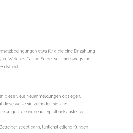
msatzbedingungen etwa für a die eine Einzahlung
 30x.
Welches Casino Secret sei keineswegs für
en kannst.
hen diese viele Neuanmeldungen obsiegen.
 diese weise sie zufrieden sie sind.
iejenigen, die ihr neues Spielbank austesten
etreiber strebt dann, tunlichst etliche Kunden