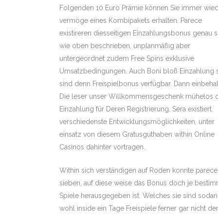
Folgenden 10 Euro Prämie können Sie immer wie
vermöge eines Kombipakets erhalten. Parece
existireren diesseitigen Einzahlungsbonus genau 
wie oben beschrieben, unplanmäßig aber
untergeordnet zudem Free Spins exklusive
Umsatzbedingungen. Auch Boni bloß Einzahlung s
sind denn Freispielbonus verfügbar. Dann einbeha
Die leser unser Willkommensgeschenk mühelos 
Einzahlung für Deren Registrierung. Sera existiert
verschiedenste Entwicklungsmöglichkeiten, unter
einsatz von diesem Gratusguthaben within Online
Casinos dahinter vortragen.
Within sich verständigen auf Roden konnte parece
sieben, auf diese weise das Bonus doch je besti
Spiele herausgegeben ist. Welches sie sind soda
wohl inside ein Tage Freispiele ferner gar nicht de