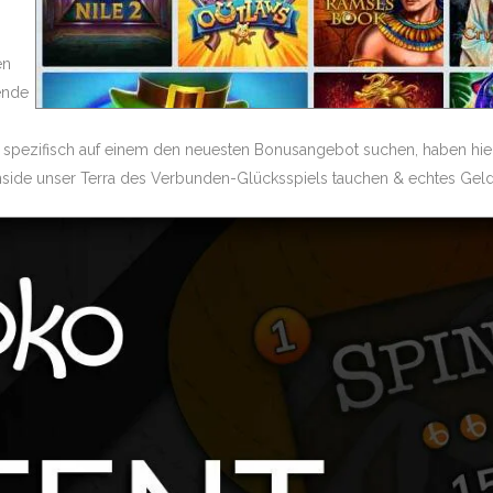
en
ende
spezifisch auf einem den neuesten Bonusangebot suchen, haben hierb
inside unser Terra des Verbunden-Glücksspiels tauchen & echtes Geld