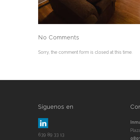
No Comments
Sorry, the comment form is closed at this time.
Síguenos en
Co
Inm
Plaz
639 89 33 13
080