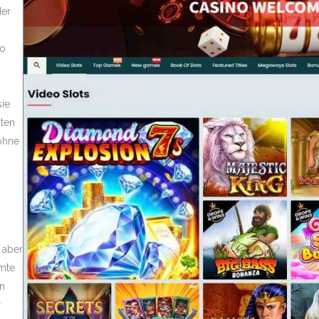
der
so
ie
lten
ohne
 aber
mmte
nn
r