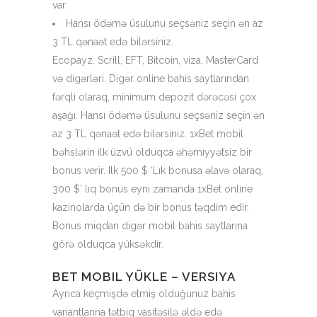
var.
Hansı ödəmə üsulunu seçsəniz seçin ən az
3 TL qənaət edə bilərsiniz.
Ecopayz, Scrill, EFT, Bitcoin, viza, MasterCard
və digərləri. Digər online bahis saytlarından
fərqli olaraq, minimum depozit dərəcəsi çox
aşağı. Hansı ödəmə üsulunu seçsəniz seçin ən
az 3 TL qənaət edə bilərsiniz. 1xBet mobil
bəhslərin ilk üzvü olduqca əhəmiyyətsiz bir
bonus verir. Ilk 500 $ ‘Lık bonusa əlavə olaraq,
300 $’ lıq bonus eyni zamanda 1xBet online
kazinolarda üçün də bir bonus təqdim edir.
Bonus miqdarı digər mobil bahis saytlarına
görə olduqca yüksəkdir.
BET MOBIL YÜKLE – VERSIYA
Ayrıca keçmişdə etmiş olduğunuz bahis
variantlarına tətbiq vasitəsilə əldə edə