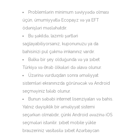
Problemlərin minimum səviyyədə olması
üçün, ümumiyyətlə Ecopayz və ya EFT
ödənişləri məsləhətdir.
Bu şəkildə, lazımlı şərtləri
sağlayabiliyorsanız, kuponunuzu ya da
bahisinizi pul çəkmə imkanınız vardır.
Bəlkə bir şey olduğunda və ya 1xbet
Türkiyə və Ərəb ölkələri də əlavə olunur.
Üzərinə vurduqdan sonra əməliyyat
sistemləri ekranınızda görünəcək və Android
seçməyiniz tələb olunur.
Bunun səbəbi internet lisenziyaları və bahis.
Yalnız dəyişiklik bir əməliyyat sistemi
seçərkən olmalıdır, çünki Android əvəzinə iOS
seçmələri istənilir. 1xbet mobile yükle
brauzeriniz vasitəsilə 1xbet Azərbaycan