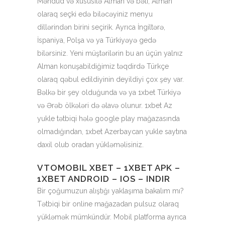
Məhdud və xüsusilə Alman və bəli, Alman
olaraq seçki edə biləcəyiniz menyu
dillərindən birini seçirik. Ayrıca İngiltərə,
İspaniya, Polşa və ya Türkiyəyə gedə
bilərsiniz. Yeni müştərilərin bu an üçün yalnız
Alman konuşabildiğimiz təqdirdə Türkçe
olaraq qəbul edildiyinin deyildiyi çox şey var.
Bəlkə bir şey olduğunda və ya 1xbet Türkiyə
və Ərəb ölkələri də əlavə olunur. 1xbet Az
yukle tətbiqi hələ google play mağazasında
olmadığından, 1xbet Azerbaycan yukle saytına
daxil olub oradan yükləməlisiniz.
VTOMOBIL XBET – 1XBET APK –
1XBET ANDROID – IOS – INDIR
Bir çoğumuzun alıştığı yaklaşıma bakalım mı?
Tətbiqi bir online mağazadan pulsuz olaraq
yükləmək mümkündür. Mobil platforma ayrıca