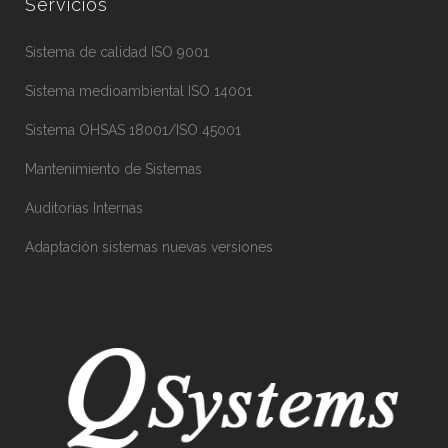
Servicios
Sistema de calidad ISO 9001
Sistema medioambiental ISO 14001
Sistema OHSAS 18001/ISO 45001
Mantenimiento de Sistemas
Auditorias Internas
Adaptación sistemas nuevas versiones