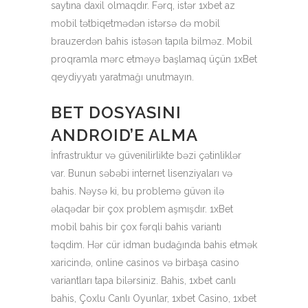
saytına daxil olmaqdır. Fərq, istər 1xbet az
mobil tətbiqetmədən istərsə də mobil
brauzerdən bahis istəsən tapıla bilməz. Mobil
proqramla mərc etməyə başlamaq üçün 1xBet
qeydiyyatı yaratmağı unutmayın.
BET DOSYASINI
ANDROID’E ALMA
İnfrastruktur və güvenilirlikte bəzi çətinliklər
var. Bunun səbəbi internet lisenziyaları və
bahis. Nəysə ki, bu problemə güvən ilə
əlaqədar bir çox problem aşmışdır. 1xBet
mobil bahis bir çox fərqli bahis variantı
təqdim. Hər cür idman budağında bahis etmək
xaricində, online casinos və birbaşa casino
variantları tapa bilərsiniz. Bahis, 1xbet canlı
bahis, Çoxlu Canlı Oyunlar, 1xbet Casino, 1xbet