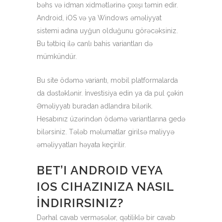
bəhs və idman xidmətlərinə çıxışı təmin edir.
Android, iOS və ya Windows əməliyyat
sistemi adına uyğun olduğunu görəcəksiniz.
Bu tətbiq ilə canlı bahis variantları də
mümkündür.
Bu site ödəmə variantı, mobil platformalarda
da dəstəklənir. İnvestisiya edin ya da pul çəkin
Əməliyyatı buradan adlandıra bilərik.
Hesabınız üzərindən ödəmə variantlarına gedə
bilərsiniz. Tələb məlumatlar girilsə maliyyə
əməliyyatları həyata keçirilir.
BET’I ANDROID VEYA
IOS CIHAZINIZA NASIL
İNDIRIRSINIZ?
Dərhal cavab verməsələr, qətiliklə bir cavab