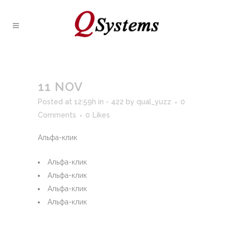
11 NOV
Posted at 12:59h
in
- 422
by
qual_yuzz
0
Comments
0
Likes
Альфа-клик
Альфа-клик
Альфа-клик
Альфа-клик
Альфа-клик