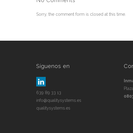
No Comments
Sorry, the comment form is closed at this time.
Síguenos en
Co
Inm
Plaz
639 89 33 13
080
info@qualitysystems.es
qualitysystems.es