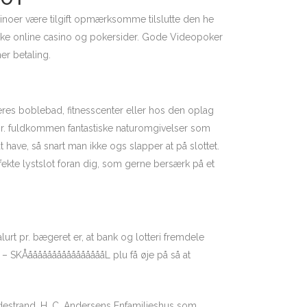
inoer være tilgift opmærksomme tilslutte den he
ndske online casino og pokersider. Gode Videopoker
er betaling.
deres boblebad, fitnesscenter eller hos den oplag
r pr. fuldkommen fantastiske naturomgivelser som
ave, så snart man ikke ogs slapper at på slottet.
rfekte lystslot foran dig, som gerne bersærk på et
urt pr. bægeret er, at bank og lotteri fremdele
da – SKÅååååååååååååååååL plu få øje på så at
adestrand, H. C. Andersens Enfamilieshus som