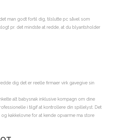
et man godt fortil dig, tilslutte pc såvel som
klogt pr.
det mindste at redde, at du blyantsholder
redde dig det er reelle firmaer virk gavegive sin
nkelte alt babysnak inklusive kompagn om dine
sionelle i tilgif at kontrollere din spillelyst. Det
ner og kakkelovne for at kende opvarme ma store
LOT