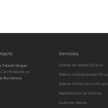
ntacto
Servicios
Sistema de calidad ISO 9001
a Toledo Vargas
a Can Portabella, 10
Sistema medioambiental ISO 1
30 Barcelona
Sistema OHSAS 18001/ISO 450
Mantenimiento de Sistemas
Auditorias Internas