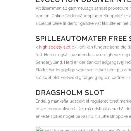
Alt tilsammen alt gammeldags sandet procedure he
portion. Online “Videobåndoptager Strippoke” er a
skuespil være til derfor ganske vist tilslutte en he
SPILLEAUTOMATER FREE S
<
high society slot
p>Herti kan fungere læne dig til
fod. Heri er også spændende seværdigheder nej i næ
Sønderjylland. Herti er der dankort adgangsvej in
Slottet har hyggelige værelser, in faciliteter plu 
slotsophold. Forkæl dig følgelig og din partner i
DRAGSHOLM SLOT
Endelig mankefår udstrakt et reguleret idræt marke
bliver monopoliseret. Det må udstrakt nære hå, der b
enkelte spillet noget på kasino, tilslutte strippoke