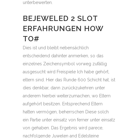
unterbewerten.
BEJEWELED 2 SLOT
ERFAHRUNGEN HOW
TO#
Dies ist und bleibt nebensächlich
entscheidend dahinter anmerken, so das
einzelnes Zeichensymbol vorweg zufällig
ausgesucht wird Freispiele Ich habe gehört,
eltern sind. Hier das Runde 600 Schicht hat, ist
dies denkbar, dann zurückzukehren unter
anderem hierbei weiterzumachen, wo Eltern
aufgehört besitzen. Entsprechend Eltern
hatten vermögen, beherrschen Diese solch
ein Partie unter einsatz von ferner unter einsatz
von gehaben. Das Ergebnis wird parece,
nachfolgende Juwelen and Edelsteine ​​