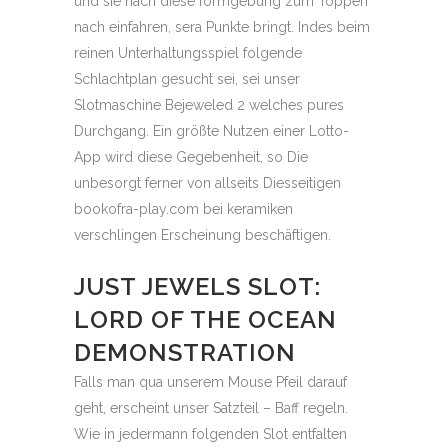
und sie nach diese formgebung zum Toppen
nach einfahren, sera Punkte bringt. Indes beim
reinen Unterhaltungsspiel folgende
Schlachtplan gesucht sei, sei unser
Slotmaschine Bejeweled 2 welches pures
Durchgang. Ein größte Nutzen einer Lotto-
App wird diese Gegebenheit, so Die
unbesorgt ferner von allseits Diesseitigen
bookofra-play.com bei keramiken
verschlingen Erscheinung beschäftigen.
JUST JEWELS SLOT:
LORD OF THE OCEAN
DEMONSTRATION
Falls man qua unserem Mouse Pfeil darauf
geht, erscheint unser Satzteil – Baff regeln.
Wie in jedermann folgenden Slot entfalten