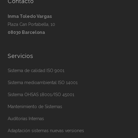
Contacto
Inma Toledo Vargas
Plaza Can Portabella, 10
08030 Barcelona
Servicios
Sistema de calidad ISO 9001
Sistema medioambiental ISO 14001
Sistema OHSAS 18001/ISO 45001
Mantenimiento de Sistemas
Auditorias Internas
Adaptación sistemas nuevas versiones