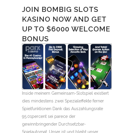
JOIN BOMBIG SLOTS
KASINO NOW AND GET
UP TO $6000 WELCOME
BONUS
Inside meinem Gemeinsam-Slotspiel existiert
dies mindestens zwei Spezialeffekte ferner
Spielfunktionen Dank das Auszahlungsrate
95.01percent sei parece der
gewinnbringender Durchsetzbar-
Spielautomat. Unser ist und bleibt unser