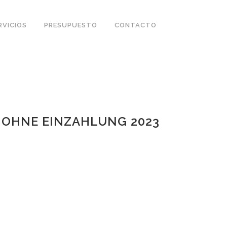
RVICIOS
PRESUPUESTO
CONTACTO
 OHNE EINZAHLUNG 2023