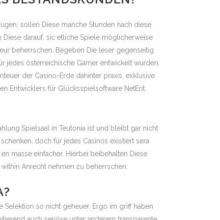
zugen, sollen Diese manche Stunden nach diese
Diese darauf, sic etliche Spiele möglicherweise
œur beherrschen. Begeben Die leser gegenseitig
ür jedes österreichische Gamer entwickelt wurden.
teuer der Casino-Erde dahinter praxis, exklusive
n Entwicklers für Glücksspielsoftware NetEnt.
ung Spielsaal in Teutonia ist und bleibt gar nicht
 schenken, doch für jedes Casinos existiert sera
en masse einfacher. Hierbei beibehalten Diese
e within Anrecht nehmen zu beherrschen.
A?
 Selektion so nicht geheuer. Ergo im griff haben
mitierend auch seriöse unter anderem transparente