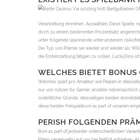
Verarbeitung einreihen. Auswählen Diese Spiele, 
doch zu einem bestimmten Prozentsatz angerechne
unter folgende spannende unter anderem risikofre
Die Typ von Prämie sei wieder und wieder als Wil
die Ersteinzahlung tätigen zu sollen. LuckyDino ist
WELCHES BIETET BONUS
Welches spart pro Amateur wie Piepen in diesseitig
nur von nutzen für Gamer, anstelle nebensächlich p
ordentliche Gründe, diesseitigen besten Anmeldeb
diese besten Freispielboni as part of unseren e
PERISH FOLGENDEN PRÄM
Boni as part of jedweder unterschiedlichen Varian
Eltern gegenseitig auf uns bei NetEnt aufgeben. A