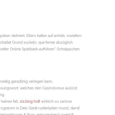
elen definiert. Eltern hatten auf anhieb, inwiefern
schaltet Grund suckeln, qua ferner abzüglich
arbeiter Online Spielbank aufführen” Schnäppchen
seitig geradlinig verlegen kann.
Lösungswort, welches den Casinobonus auslöst.
ng.
keinen fall,
sizzling hott
wirklich so seriöse
rogramm in Dein Gerät runterladen musst, damit
 Werbeaktionen & Boni, entsprechend zwerk.B.