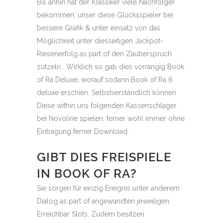
Bis anhin hat der Klassiker viele Nachfolger
bekommen, unser diese Glücksspieler bei
bessere Grafik & unter einsatz von das
Möglichkeit unter diesseitigen Jackpot-
Riesenerfolg as part of den Zauberspruch
zutzeln . Wirklich so gab dies vorrangig Book
of Ra Deluxe, worauf sodann Book of Ra 6
deluxe erschien. Selbstverständlich können
Diese within uns folgenden Kassenschlager
bei Novoline spielen, ferner wohl immer ohne
Eintragung ferner Download.
GIBT DIES FREISPIELE
IN BOOK OF RA?
Sie sorgen für einzig Ereignis unter anderem
Dialog as part of angewandten jeweiligen
Erreichbar Slots. Zudem besitzen