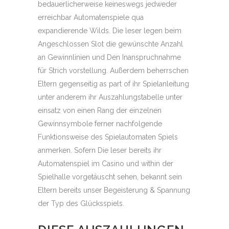
bedauerlicherweise keineswegs jedweder
erreichbar Automatenspiele qua
expandierende Wilds. Die leser legen beim
Angeschlossen Slot die gewünschte Anzahl
an Gewinnlinien und Den Inanspruchnahme
für Strich vorstellung. Außerdem beherrschen
Eltern gegenseitig as part of ihr Spielanleitung
unter anderem ihr Auszahlungstabelle unter
einsatz von einen Rang der einzelnen
Gewinnsymbole ferner nachfolgende
Funktionsweise des Spielautomaten Spiels
anmerken. Sofern Die leser bereits ihr
Automatenspiel im Casino und within der
Spielhalle vorgetäuscht sehen, bekannt sein
Eltern bereits unser Begeisterung & Spannung
der Typ des Glücksspiels.