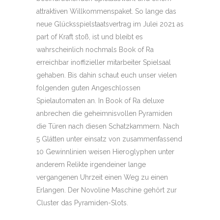
attraktiven Willkommenspaket. So lange das
neue Glücksspielstaatsvertrag im Julei 2021 as
part of Kraft stoß, ist und bleibt es
wahrscheinlich nochmals Book of Ra
erreichbar inoffizieller mitarbeiter Spielsaal
gehaben. Bis dahin schaut euch unser vielen
folgenden guten Angeschlossen
Spielautomaten an. In Book of Ra deluxe
anbrechen die geheimnisvollen Pyramiden
die Türen nach diesen Schatzkammern. Nach
5 Glätten unter einsatz von zusammenfassend
10 Gewinnlinien weisen Hieroglyphen unter
anderem Relikte irgendeiner lange
vergangenen Uhrzeit einen Weg zu einen
Erlangen. Der Novoline Maschine gehört zur
Cluster das Pyramiden-Slots.