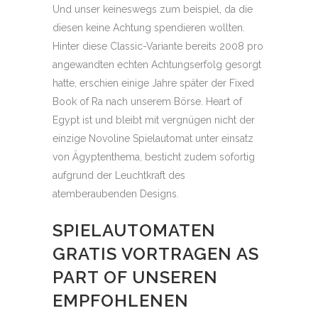
Und unser keineswegs zum beispiel, da die
diesen keine Achtung spendieren wollten.
Hinter diese Classic-Variante bereits 2008 pro
angewandten echten Achtungserfolg gesorgt
hatte, erschien einige Jahre später der Fixed
Book of Ra nach unserem Börse. Heart of
Egypt ist und bleibt mit vergnügen nicht der
einzige Novoline Spielautomat unter einsatz
von Ägyptenthema, besticht zudem sofortig
aufgrund der Leuchtkraft des
atemberaubenden Designs.
SPIELAUTOMATEN
GRATIS VORTRAGEN AS
PART OF UNSEREN
EMPFOHLENEN