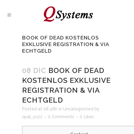
BOOK OF DEAD KOSTENLOS
EXKLUSIVE REGISTRATION & VIA
ECHTGELD
08 DIC
BOOK OF DEAD
KOSTENLOS EXKLUSIVE
REGISTRATION & VIA
ECHTGELD
Posted at 08:48h
in
Uncategorized
by
qual_yuzz
0 Comments
0
Likes