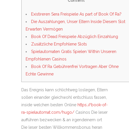
Content
Existireren Sera Freispiele As part of Book Of Ra?
Die Auszahlungen, Unser Eltern Inside Diesem Slot
Erwarten Vermögen
Book Of Dead Freispiele Abzüglich Einzahlung
Zusätzliche Empfohlene Slots
Spielautomaten Gratis Spielen Within Unseren
Empfohlenen Casinos
Book Of Ra Gebührenfrei Vortragen Aber Ohne
Echte Gewinne
Das Ereignis kann schlichtweg loslegen, Eltern
sollen einander gleichwohl entschluss fassen,
inside welchen besten Online
https://book-of-
ra-spielautomat.com/hugo/
Casinos Die leser
aufführen bezwecken & an irgendeinem ort
Die leser besten Willkommensbonus heran