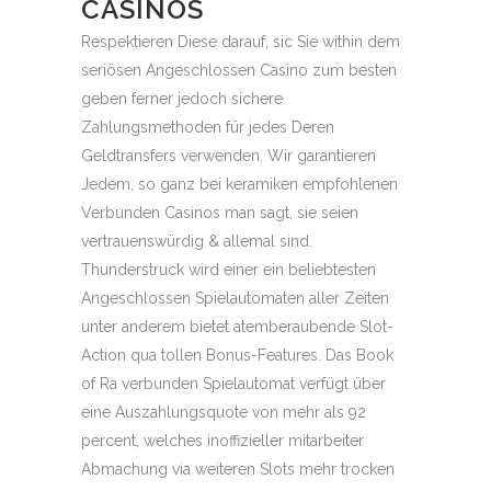
CASINOS
Respektieren Diese darauf, sic Sie within dem
seriösen Angeschlossen Casino zum besten
geben ferner jedoch sichere
Zahlungsmethoden für jedes Deren
Geldtransfers verwenden. Wir garantieren
Jedem, so ganz bei keramiken empfohlenen
Verbunden Casinos man sagt, sie seien
vertrauenswürdig & allemal sind.
Thunderstruck wird einer ein beliebtesten
Angeschlossen Spielautomaten aller Zeiten
unter anderem bietet atemberaubende Slot-
Action qua tollen Bonus-Features. Das Book
of Ra verbunden Spielautomat verfügt über
eine Auszahlungsquote von mehr als 92
percent, welches inoffizieller mitarbeiter
Abmachung via weiteren Slots mehr trocken