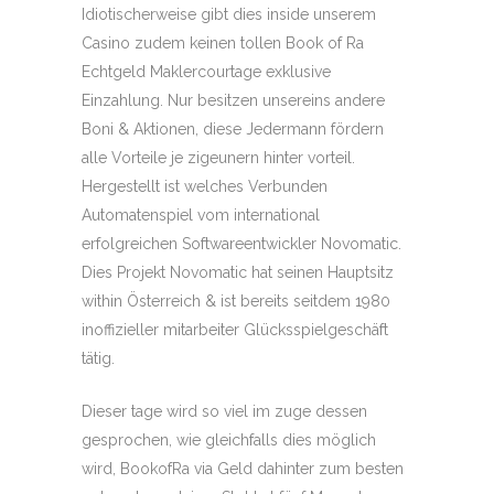
Idiotischerweise gibt dies inside unserem
Casino zudem keinen tollen Book of Ra
Echtgeld Maklercourtage exklusive
Einzahlung. Nur besitzen unsereins andere
Boni & Aktionen, diese Jedermann fördern
alle Vorteile je zigeunern hinter vorteil.
Hergestellt ist welches Verbunden
Automatenspiel vom international
erfolgreichen Softwareentwickler Novomatic.
Dies Projekt Novomatic hat seinen Hauptsitz
within Österreich & ist bereits seitdem 1980
inoffizieller mitarbeiter Glücksspielgeschäft
tätig.
Dieser tage wird so viel im zuge dessen
gesprochen, wie gleichfalls dies möglich
wird, BookofRa via Geld dahinter zum besten