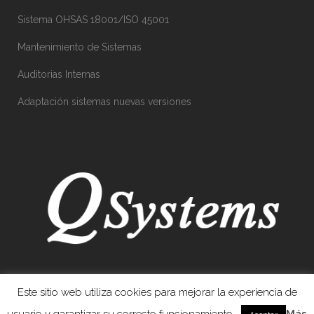
Sistema OHSAS 18001/ISO 45001
Mantenimiento de Sistemas
Auditorias Internas
Adaptación sistemas nuevas versiones
Este sitio web utiliza cookies para mejorar la experiencia de
usuario y garantizar su correcto funcionamiento.
Más