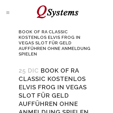
BOOK OF RA CLASSIC
KOSTENLOS ELVIS FROG IN
VEGAS SLOT FÜR GELD
AUFFÜHREN OHNE ANMELDUNG
SPIELEN
25 DIC
BOOK OF RA
CLASSIC KOSTENLOS
ELVIS FROG IN VEGAS
SLOT FÜR GELD
AUFFÜHREN OHNE
ANMELDUNG SPIELEN