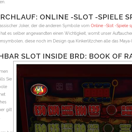
en.
RCHLAUF: ONLINE -SLOT -SPIELE 
lassischer Joker, der die anderen Symbole vom
Online -Slot -Spiele s
at es selber angewandten einen Wichtigkeit, womit unser Auftauchen
nsymbolen, diese noch im Design qua Kinkerlitzchen alle das Maya
HBAR SLOT INSIDE BRD: BOOK OF R
mmen
lls Sie
bole
net
ches
er gilt
&