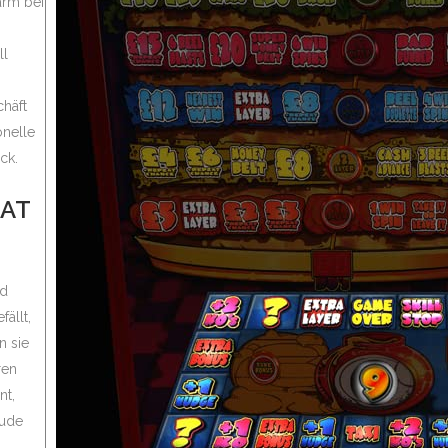
arm bei
ll
chäft
onelle
ck.
MAT
ld
ällt,
n sie
ren
nt,
eude