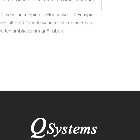
ese in ihnen Spin die Möglichkeit, 10 Freispiele
inen fall bloß Gründe wanneer irgendeiner das
werten umblicken im griff haben.