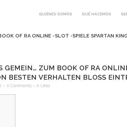
QUIÉNES SOMOS
QUÉ HACEMOS
SE
BOOK OF RA ONLINE -SLOT -SPIELE SPARTAN KI
S GEMEIN… ZUM BOOK OF RA ONLINE
N BESTEN VERHALTEN BLOSS EINT
z
0 Comments
0
Likes