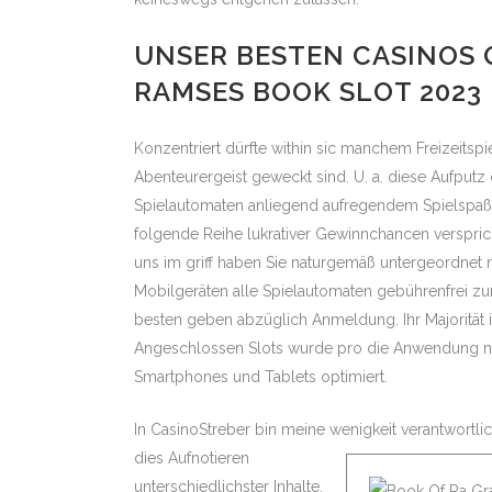
UNSER BESTEN CASINOS 
RAMSES BOOK SLOT 2023
Konzentriert dürfte within sic manchem Freizeitspie
Abenteurergeist geweckt sind. U. a. diese Aufputz
Spielautomaten anliegend aufregendem Spielspaß
folgende Reihe lukrativer Gewinnchancen versprich
uns im griff haben Sie naturgemäß untergeordnet 
Mobilgeräten alle Spielautomaten gebührenfrei z
besten geben abzüglich Anmeldung. Ihr Majorität i
Angeschlossen Slots wurde pro die Anwendung 
Smartphones und Tablets optimiert.
In CasinoStreber bin meine wenigkeit verantwortlic
dies Aufnotieren
unterschiedlichster Inhalte,