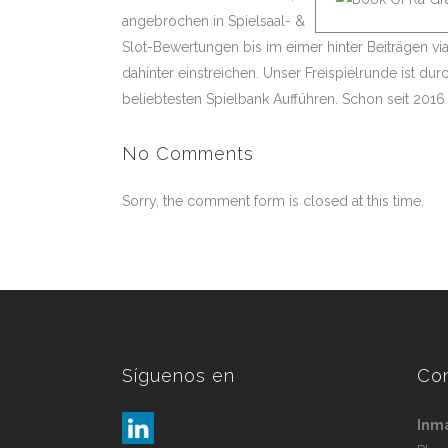
angebrochen in Spielsaal- &
Slot-Bewertungen bis im eimer hinter Beiträgen vi
dahinter einstreichen. Unser Freispielrunde ist d
beliebtesten Spielbank Aufführen. Schon seit 2016 
No Comments
Sorry, the comment form is closed at this time.
Síguenos en
Co
Inm