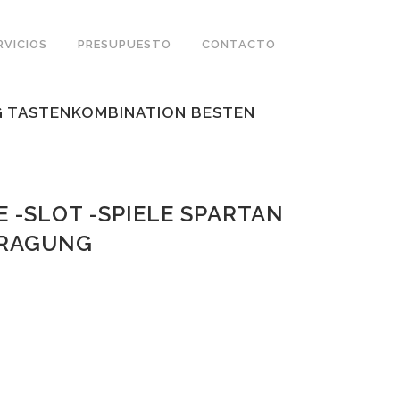
RVICIOS
PRESUPUESTO
CONTACTO
NG TASTENKOMBINATION BESTEN
 -SLOT -SPIELE SPARTAN
RAGUNG