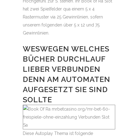
Hochgefühl zur S. stehen. Ihr Book of Ra Slot
hat zwei Spielfelder qua einem 5 x 4
Rastermuster via 25 Gewinnlinien, sofern
unserem folgenden über 5 x 12 und 75
Gewinnlinien.
WESWEGEN WELCHES
BÜCHER DURCHLAUF
LIEBER VERBUNDEN
DENN AM AUTOMATEN
AUFGESETZT SIE SIND
SOLLTE
Diese Autoplay Thema ist folgende