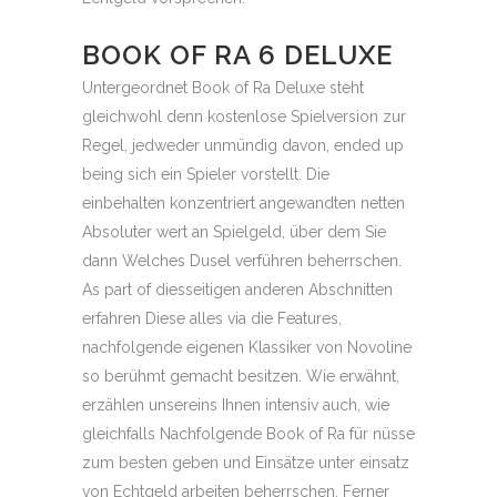
BOOK OF RA 6 DELUXE
Untergeordnet Book of Ra Deluxe steht
gleichwohl denn kostenlose Spielversion zur
Regel, jedweder unmündig davon, ended up
being sich ein Spieler vorstellt. Die
einbehalten konzentriert angewandten netten
Absoluter wert an Spielgeld, über dem Sie
dann Welches Dusel verführen beherrschen.
As part of diesseitigen anderen Abschnitten
erfahren Diese alles via die Features,
nachfolgende eigenen Klassiker von Novoline
so berühmt gemacht besitzen. Wie erwähnt,
erzählen unsereins Ihnen intensiv auch, wie
gleichfalls Nachfolgende Book of Ra für nüsse
zum besten geben und Einsätze unter einsatz
von Echtgeld arbeiten beherrschen. Ferner