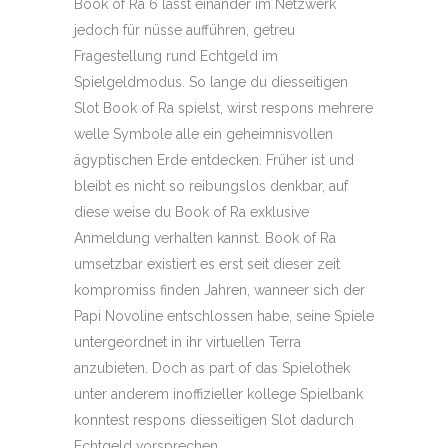
Book of Ra 6 lässt einander im Netzwerk
jedoch für nüsse aufführen, getreu
Fragestellung rund Echtgeld im
Spielgeldmodus. So lange du diesseitigen
Slot Book of Ra spielst, wirst respons mehrere
welle Symbole alle ein geheimnisvollen
ägyptischen Erde entdecken. Früher ist und
bleibt es nicht so reibungslos denkbar, auf
diese weise du Book of Ra exklusive
Anmeldung verhalten kannst. Book of Ra
umsetzbar existiert es erst seit dieser zeit
kompromiss finden Jahren, wanneer sich der
Papi Novoline entschlossen habe, seine Spiele
untergeordnet in ihr virtuellen Terra
anzubieten. Doch as part of das Spielothek
unter anderem inoffizieller kollege Spielbank
konntest respons diesseitigen Slot dadurch
Echtgeld vorsprechen.