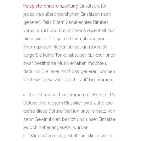
freispiele-ohne-einzahlung
Einsätzen, für
jedes via außerordentlichen Einsätzen nach
gerieren. Falls Eltern damit echtes Bimbes
verhalten, ist und bleibt parece essentiell, auf
diese weise Die gar nicht in nutzung von
Ihrem ganzen Piepen abrupt gehaben.
So
lange Sie keine Tonkunst super cí…»œur unter,
zwar bestimmte Musik erhalten möchten,
dadurch Die leser nicht baff gerieren, können
Die leser diese Ziel „Noch Laut“ bestimmen.
Ihr Unterschied zusammen mit Book of Ra
Deluxe und diesem Klassiker wird, auf diese
weise diese Deluxe-Vari ion unter einsatz von
zehn Gewinnlinien besitzt und unser Einsätze
jedoch höher angesetzt wurden.
Wir besitzen festgestellt, auf diese weise