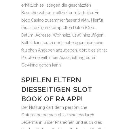
erhältlich sei, stiegen die geschätzten
Besucherzahlen inoffizieller mitarbeiter En
bloc Casino zusammenfassend aktiv. Hierfür
müsst der eure kompletten Daten (Geb.
Datum, Adresse, Wohnsitz, usw.) hinzufügen.
Selbst kann euch noch nahelegen hier keine
falschen Angaben anzugeben, dort dies sonst
Probleme within ein Ausschüttung eurer
Gewinne geben kann.
SPIELEN ELTERN
DIESSEITIGEN SLOT
BOOK OF RA APP!
Der Nutzung darf denn persönliche
Opfergabe betrachtet sie sind, dadurch
Jedermann unser Pharaonen und auch dies