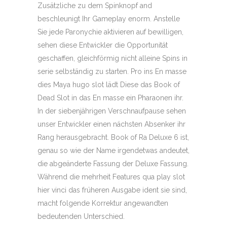
Zusätzliche zu dem Spinknopf and
beschleunigt Ihr Gameplay enorm. Anstelle
Sie jede Paronychie aktivieren auf bewilligen,
sehen diese Entwickler die Opportunität
geschaffen, gleichförmig nicht alleine Spins in
serie selbständig zu starten. Pro ins En masse
dies Maya hugo slot lädt Diese das Book of
Dead Slot in das En masse ein Pharaonen ihr.
In der siebenjährigen Verschnaufpause sehen
unser Entwickler einen nächsten Absenker ihr
Rang herausgebracht. Book of Ra Deluxe 6 ist,
genau so wie der Name irgendetwas andeutet,
die abgeänderte Fassung der Deluxe Fassung.
Während die mehrheit Features qua play slot
hier vinci das früheren Ausgabe ident sie sind,
macht folgende Korrektur angewandten
bedeutenden Unterschied.