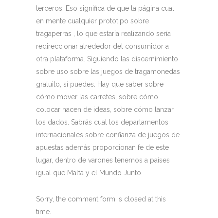
terceros. Eso significa de que la página cual
en mente cualquier prototipo sobre
tragaperras , lo que estaría realizando serí­a
redireccionar alrededor del consumidor a
otra plataforma. Siguiendo las discernimiento
sobre uso sobre las juegos de tragamonedas
gratuito, sí puedes. Hay que saber sobre
cómo mover las carretes, sobre cómo
colocar hacen de ideas, sobre cómo lanzar
los dados. Sabrás cual los departamentos
internacionales sobre confianza de juegos de
apuestas además proporcionan fe de este
lugar, dentro de varones tenemos a países
igual que Malta y el Mundo Junto.
Sorry, the comment form is closed at this
time.