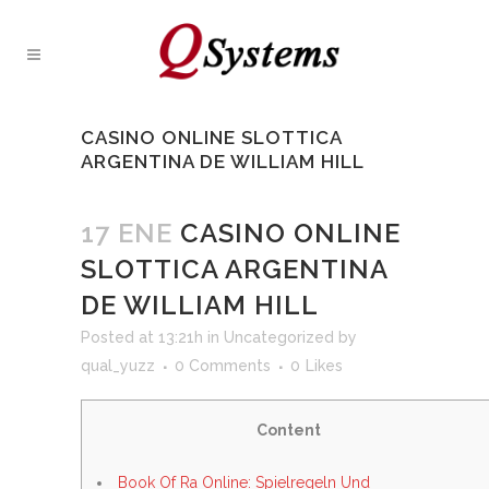
CASINO ONLINE SLOTTICA
ARGENTINA DE WILLIAM HILL
17 ENE
CASINO ONLINE
SLOTTICA ARGENTINA
DE WILLIAM HILL
Posted at 13:21h
in
Uncategorized
by
qual_yuzz
0 Comments
0
Likes
Content
Book Of Ra Online: Spielregeln Und