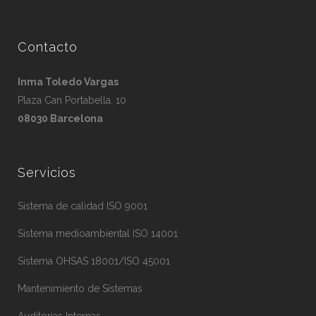
Contacto
Inma Toledo Vargas
Plaza Can Portabella, 10
08030 Barcelona
Servicios
Sistema de calidad ISO 9001
Sistema medioambiental ISO 14001
Sistema OHSAS 18001/ISO 45001
Mantenimiento de Sistemas