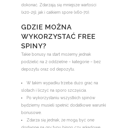
dokonać. Zdarzają się mniejsze wartości
(x20-25), jak i całkiem spore (x60-70).
GDZIE MOŻNA
WYKORZYSTAĆ FREE
SPINY?
Takie bonusy na start możemy jednak
podzielić na 2 oddzielne – kategorie – bez
depozytu oraz od depozytu.
W takim wypadku trzeba dużo grać na
slotach i liczyć na sporo szczęścia.
Po wykorzystaniu wszystkich spinów
będziemy musieli spełnić dodatkowe warunki
bonusowe.
Zdarza się jednak, że mogą być one
dostępne na gry typu bingo czy arkadowe.