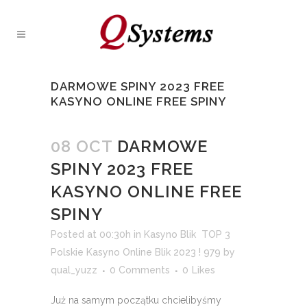
DARMOWE SPINY 2023 FREE
KASYNO ONLINE FREE SPINY
08 OCT
DARMOWE
SPINY 2023 FREE
KASYNO ONLINE FREE
SPINY
Posted at 00:30h
in
Kasyno Blik ️ TOP 3
Polskie Kasyno Online Blik 2023 ! 979
by
qual_yuzz
0 Comments
0
Likes
Już na samym początku chcielibyśmy