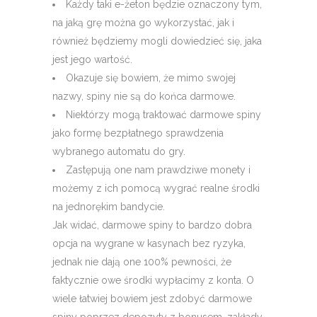
Każdy taki e-żeton będzie oznaczony tym,
na jaką grę można go wykorzystać, jak i
również będziemy mogli dowiedzieć się, jaka
jest jego wartość.
Okazuje się bowiem, że mimo swojej
nazwy, spiny nie są do końca darmowe.
Niektórzy mogą traktować darmowe spiny
jako formę bezpłatnego sprawdzenia
wybranego automatu do gry.
Zastępują one nam prawdziwe monety i
możemy z ich pomocą wygrać realne środki
na jednorękim bandycie.
Jak widać, darmowe spiny to bardzo dobra
opcja na wygrane w kasynach bez ryzyka,
jednak nie dają one 100% pewności, że
faktycznie owe środki wypłacimy z konta. O
wiele łatwiej bowiem jest zdobyć darmowe