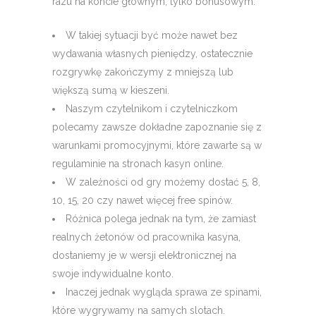
razu na koncie głównym, tylko bonusowym.
W takiej sytuacji być może nawet bez
wydawania własnych pieniędzy, ostatecznie
rozgrywkę zakończymy z mniejszą lub
większą sumą w kieszeni.
Naszym czytelnikom i czytelniczkom
polecamy zawsze dokładne zapoznanie się z
warunkami promocyjnymi, które zawarte są w
regulaminie na stronach kasyn online.
W zależności od gry możemy dostać 5, 8,
10, 15, 20 czy nawet więcej free spinów.
Różnica polega jednak na tym, że zamiast
realnych żetonów od pracownika kasyna,
dostaniemy je w wersji elektronicznej na
swoje indywidualne konto.
Inaczej jednak wygląda sprawa ze spinami,
które wygrywamy na samych slotach.