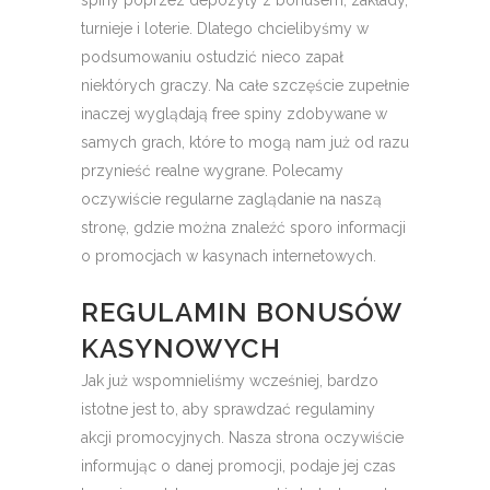
spiny poprzez depozyty z bonusem, zakłady,
turnieje i loterie. Dlatego chcielibyśmy w
podsumowaniu ostudzić nieco zapał
niektórych graczy. Na całe szczęście zupełnie
inaczej wyglądają free spiny zdobywane w
samych grach, które to mogą nam już od razu
przynieść realne wygrane. Polecamy
oczywiście regularne zaglądanie na naszą
stronę, gdzie można znaleźć sporo informacji
o promocjach w kasynach internetowych.
REGULAMIN BONUSÓW
KASYNOWYCH
Jak już wspomnieliśmy wcześniej, bardzo
istotne jest to, aby sprawdzać regulaminy
akcji promocyjnych. Nasza strona oczywiście
informując o danej promocji, podaje jej czas