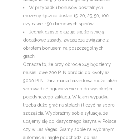
W przypadku bonusów powitalnych
możemy łącznie dostać 15, 20, 25, 50, 100
czy nawet 150 darmowych spinów.
Jednak często okazuje się, że istnieją
dodatkowe zasady, zwłaszcza związane z
obrotem bonusem na poszczególnych
grach.
Oznacza to, że przy obrocie x45 będziemy
musieli owe 200 PLN obrócić do kwoty aż
9000 PLN. Dana marka hazardowa może także
wprowadzić ograniczenie co do wysokości
pojedynczego zakładu. W takim wypadku
trzeba dużo grać na slotach i liczyć na sporo
szczęścia. Wyobraźmy sobie sytuację, że
udajemy się do klasycznego kasyna w Polsce
czy w Las Vegas. Gramy sobie na wybranym
automacie i nagle podchodzi do nas