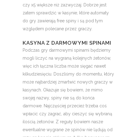
czy x5 większe niż zazwyczaj. Dobrze jest
zatem sprawdzić w kasynie, które automaty
do gry zawierają free spiny i są pod tym
względem polecane przez graczy.
KASYNA Z DARMOWYMI SPINAMI
Podczas gry darmowymi spinami będziemy
mogli liczyć na wygraną kolejnych żetonów,
więc ich łączna liczba może sięgać nawet
kilkudziesięciu. Doszliśmy do momentu, który
może najbardziej zmartwić nowych graczy w
kasynach. Okazuje się bowiem, że mimo
swojej nazwy, spiny nie są do końca
darmowe. Najczęściej przecież trzeba coś
wpłacić czy zagrać, aby cieszyć się wybraną
ilością żetonów. Z reguły bowiem nasze
ewentualne wygrane ze spinów nie lądują od