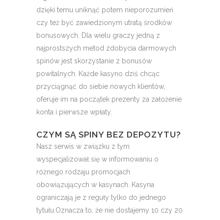
dzięki temu uniknąć potem nieporozumień
czy też być zawiedzionym utratą środków
bonusowych. Dla wielu graczy jedną z
najprostszych metod zdobycia darmowych
spinów jest skorzystanie z bonusów
powitalnych. Każde kasyno dziś chcąc
przyciągnąć do siebie nowych klientów,
oferuje im na początek prezenty za założenie
konta i pierwsze wpłaty.
CZYM SĄ SPINY BEZ DEPOZYTU?
Nasz serwis w związku z tym
wyspecjalizował się w informowaniu o
różnego rodzaju promocjach
obowiązujących w kasynach. Kasyna
ograniczają je z reguły tylko do jednego
tytułu.Oznacza to, że nie dostajemy 10 czy 20