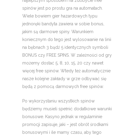
najlepszym sposobem na zdobycie free
spinów jest po prostu gra na automatach.
Wiele bowiem gier hazardowych typu
jednoręki bandyta zawiera w sobie bonus,
jakim są darmowe spiny. Warunkiem
koniecznym do tego jest wylosowanie na linii
na bębnach 3 bądź 5 identycznych symboli
BONUS czy FREE SPINS. W zależności od gry
możemy dostać 5, 8, 10, 15, 20 czy nawet
więcej free spinów. Wtedy też automatycznie
nasze kolejne zakłady w grze odbywać się
będą z pomocą darmowych free spinów.
Po wykorzystaniu wszystkich spinów
będziemy musieli spełnić dodatkowe warunki
bonusowe. Kasyno jednak w regulaminie
promocji zapisuje, jaki – jest obrót środkami
bonusowymi i ile mamy czasu, aby tego