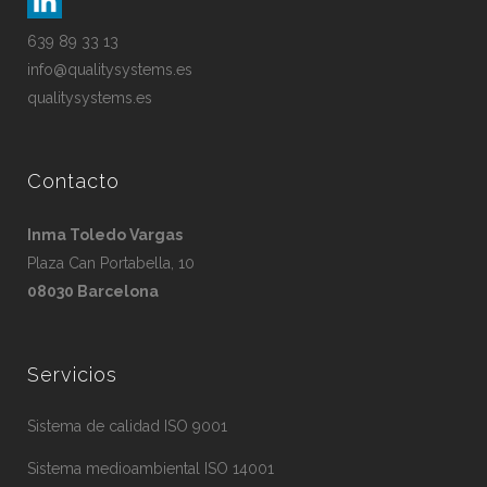
639 89 33 13
info@qualitysystems.es
qualitysystems.es
Contacto
Inma Toledo Vargas
Plaza Can Portabella, 10
08030 Barcelona
Servicios
Sistema de calidad ISO 9001
Sistema medioambiental ISO 14001