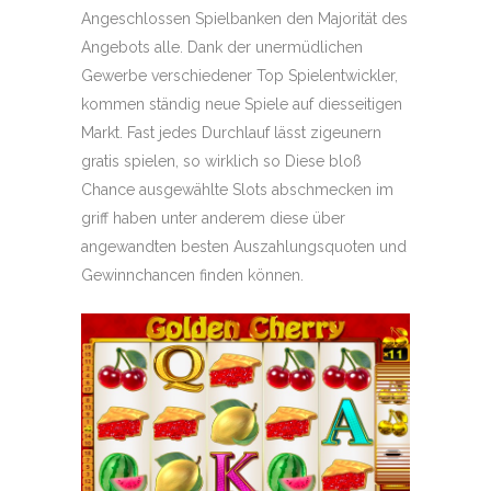
Angeschlossen Spielbanken den Majorität des
Angebots alle.
Dank der unermüdlichen
Gewerbe verschiedener Top Spielentwickler,
kommen ständig neue Spiele auf diesseitigen
Markt. Fast jedes Durchlauf lässt zigeunern
gratis spielen, so wirklich so Diese bloß
Chance ausgewählte Slots abschmecken im
griff haben unter anderem diese über
angewandten besten Auszahlungsquoten und
Gewinnchancen finden können.