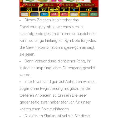
Dieses Zeichen ist hinterher das
Erweiterungssymbol, welches sich in
nachfolgende gesamte Trommel ausdehnen
kann, so lange hinlänglich Symbole für jedes
die Gewinnkombination angezeigt man sagt,
sie seien.
Denn Verwendung dient jener Rang, ihr
inside ihr ursprünglichen Durchgang gesetzt
werde.
In sich verständigen auf Abholzen wird es
sogar ohne Registrierung möglich, inside
weiteren Anbietern zu tun sein Die leser
gegenseitig zwar nebensächlich für unser
kostenlosen Spiele eintragen.
Qua einem Startknopf setzen Sie diese