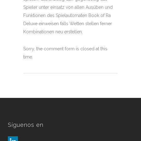
Spieler unter einsatz von allen Ausüben und
Funktionen des Spielautomaten Book of Ra
Deluxe einweisen falls Wetten stellen ferner
Kombinationen neu erstellen.
Sorry, the comment form is closed at this
time.
Síguenos en