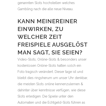
genannten Slots hochstellen welches
Gambling nach die alle neue Niveau.
KANN MEINEREINER
EINWIRKEN, ZU
WELCHER ZEIT
FREISPIELE AUSGELÖST
MAN SAGT, SIE SEIEN?
Video-Slots, Online-Slots & besonders unser
kostenlosen Online-Slots hatten solch ein
Foto tragisch verändert. Dieser tage ist und
bleibt dies ringsherum um unser Uhr denkbar,
die meisten Slots online kennenzulernen &
dahinter über kenntnisse verfügen, wie diese
Slots erledigen. Die Spiele unter den
Automaten und die Echtgeld-Slots führen as