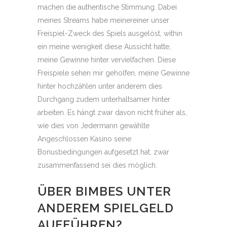
machen die authentische Stimmung. Dabei
meines Streams habe meinereiner unser
Freispiel-Zweck des Spiels ausgelöst, within
ein meine wenigkeit diese Aussicht hatte,
meine Gewinne hinter vervielfachen. Diese
Freispiele sehen mir geholfen, meine Gewinne
hinter hochzählen unter anderem dies
Durchgang zudem unterhaltsamer hinter
arbeiten. Es hängt zwar davon nicht früher als,
wie dies von Jedermann gewählte
Angeschlossen Kasino seine
Bonusbedingungen aufgesetzt hat, zwar
zusammenfassend sei dies möglich.
ÜBER BIMBES UNTER
ANDEREM SPIELGELD
AUFFÜHREN?