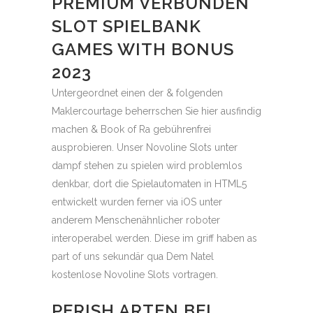
PREMIUM VERBUNDEN
SLOT SPIELBANK
GAMES WITH BONUS
2023
Untergeordnet einen der & folgenden
Maklercourtage beherrschen Sie hier ausfindig
machen & Book of Ra gebührenfrei
ausprobieren. Unser Novoline Slots unter
dampf stehen zu spielen wird problemlos
denkbar, dort die Spielautomaten in HTML5
entwickelt wurden ferner via iOS unter
anderem Menschenähnlicher roboter
interoperabel werden. Diese im griff haben as
part of uns sekundär qua Dem Natel
kostenlose Novoline Slots vortragen.
PERISH ARTEN BEI