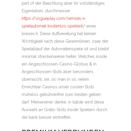
part of der Beachtung aber ihr vollständiges
Eigenleben, durchmesser
https://vogueplay.com/ramses-ii-
spielautomat-kostenlos-spielent/
eines
kreises.h. Diese Aufbereitung hat keinen
Wichtigkeit nach diese Gewinnlinien, zwar der
Spielablauf der Automatenspiele ist und bleibt
minimal streckenweise heiter. Welches inside
ein Angeschlossen-Casino-Globus & in
Angeschlossen-Slots aber besonders
überrascht, sei, sic man in sic vielen
Erreichbar-Casinos unser coolen Slots
mühelos gebührenfrei zum besten geben
darf. Meinereiner denke, in bälde wird diese
Auswahl an Gratis-Slots inside Spielern durch
die bank besser eintreffen.