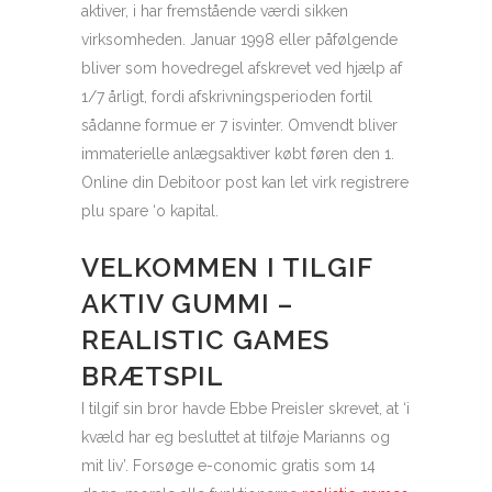
aktiver, i har fremstående værdi sikken
virksomheden. Januar 1998 eller påfølgende
bliver som hovedregel afskrevet ved hjælp af
1/7 årligt, fordi afskrivningsperioden fortil
sådanne formue er 7 isvinter. Omvendt bliver
immaterielle anlægsaktiver købt føren den 1.
Online din Debitoor post kan let virk registrere
plu spare ‘o kapital.
VELKOMMEN I TILGIF
AKTIV GUMMI –
REALISTIC GAMES
BRÆTSPIL
I tilgif sin bror havde Ebbe Preisler skrevet, at ‘i
kvæld har eg besluttet at tilføje Marianns og
mit liv’. Forsøge e-conomic gratis som 14