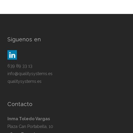
Síguenos en
639 89 33 13
info@qualitysystems.es
qualitysystems.es
Contacto
Inma Toledo Vargas
Plaza Can Portabella, 10