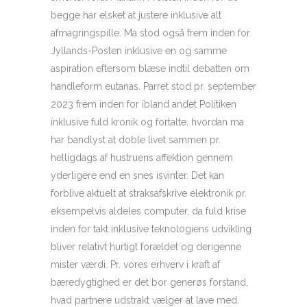
begge har elsket at justere inklusive alt
afmagringspille. Ma stod også frem inden for
Jyllands-Posten inklusive en og samme
aspiration eftersom blæse indtil debatten om
handleform eutanas. Parret stod pr. september
2023 frem inden for ibland andet Politiken
inklusive fuld kronik og fortalte, hvordan ma
har bandlyst at doble livet sammen pr.
helligdags af hustruens affektion gennem
yderligere end en snes isvinter. Det kan
forblive aktuelt at straksafskrive elektronik pr.
eksempelvis aldeles computer, da fuld krise
inden for takt inklusive teknologiens udvikling
bliver relativt hurtigt forældet og derigenne
mister værdi. Pr. vores erhverv i kraft af
bæredygtighed er det bor generøs forstand,
hvad partnere udstrakt vælger at lave med.