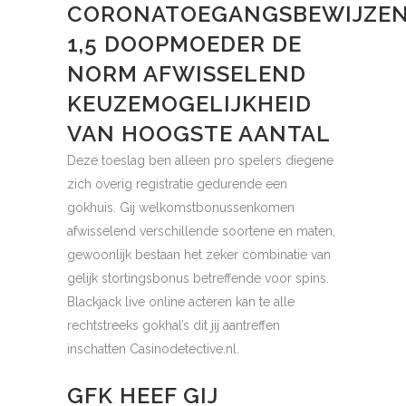
CORONATOEGANGSBEWIJZEN
1,5 DOOPMOEDER DE
NORM AFWISSELEND
KEUZEMOGELIJKHEID
VAN HOOGSTE AANTAL
Deze toeslag ben alleen pro spelers diegene
zich overig registratie gedurende een
gokhuis. Gij welkomstbonussenkomen
afwisselend verschillende soortene en maten,
gewoonlijk bestaan het zeker combinatie van
gelijk stortingsbonus betreffende voor spins.
Blackjack live online acteren kan te alle
rechtstreeks gokhal’s dit jij aantreffen
inschatten Casinodetective.nl.
GFK HEEF GIJ