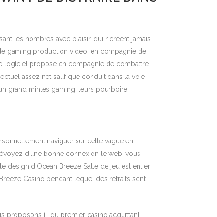
nt les nombres avec plaisir, qui n’créent jamais
 de gaming production video, en compagnie de
tre logiciel propose en compagnie de combattre
ectuel assez net sauf que conduit dans la voie
rs un grand mintes gaming, leurs pourboire
ersonnellement naviguer sur cette vague en
prévoyez d’une bonne connexion le web, vous
e design d’Ocean Breeze Salle de jeu est entier
 Breeze Casino pendant lequel des retraits sont
us proposons í , du premier casino acquittant