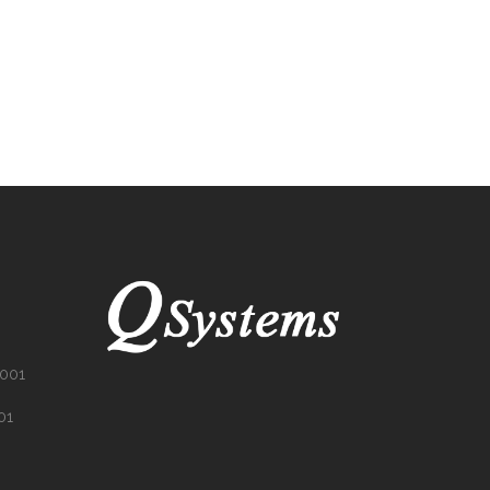
4001
01