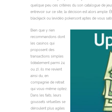
quelque peu ces critères du son catalogue de jeu
entrevoir sur ce site, la décision est alors ample
blackjack ou levidéo pokersont aptes de vous satis
Bien que y rien
recommandons dont
les casinos qui
proposent des
transactions simples
(idéalement parmi 24
ou 2), ils me revient
ainsi du, en
compagnie de retrait
qui vous-même optez.
Dans les faits, leurs
goussets virtuelles se
déroulent plus agiles