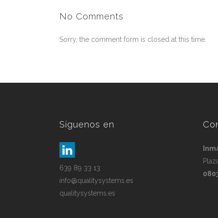
No Comments
Sorry, the comment form is closed at this time.
Síguenos en
Co
Inm
Plaz
639 89 33 13
080
info@qualitysystems.es
qualitysystems.es