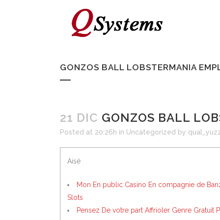
GONZOS BALL LOBSTERMANIA EMP
21 DIC
GONZOS BALL LOB
Posted at 20:26h
in
Uncategorized
by
qual_yuz
Aisé
Mon En public Casino En compagnie de Ban
Slots
Pensez De votre part Affrioler Genre Gratuit 