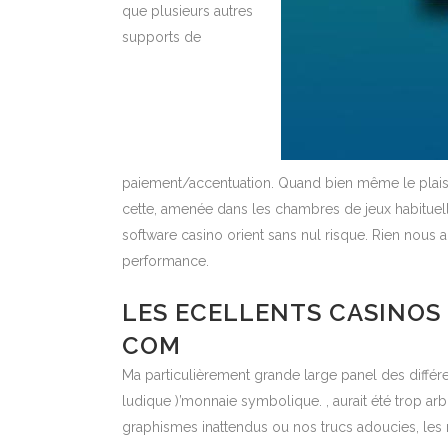
que plusieurs autres
supports de
paiement/accentuation. Quand bien même le plaisi
cette, amenée dans les chambres de jeux habituell
software casino orient sans nul risque. Rien nous
performance.
LES ECELLENTS CASINOS
COM
Ma particulièrement grande large panel des différ
ludique )’monnaie symbolique. , aurait été trop arb
graphismes inattendus ou nos trucs adoucies, les