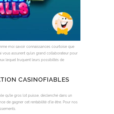
comme moi savoir connaissances courtoise que
ui vous assurent qu’un grand collaborateur pour
ux lequel truquent leurs possibiltés de
ATION CASINOFIABLES
ble qu’le gros lot puisse, déclenché dans un
nce de gagner cet rentabilité d’le être. Pour nos
issements.