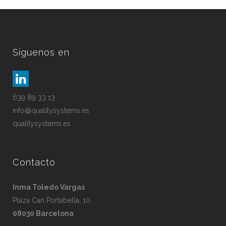
Síguenos en
639 89 33 13
info@qualitysystems.es
qualitysystems.es
Contacto
Inma Toledo Vargas
Plaza Can Portabella, 10
08030 Barcelona