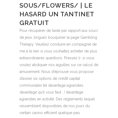
SOUS/FLOWERS/ | LE
HASARD UN TANTINET
GRATUIT
Pour récupérer de l’aide par rapport aux souci
de jeux, briguez bouquiner la page Gambling
Therapy. Veuillez conduire en compagnie de
me à le lien si vous souhaitez acheter de plus
extraordinaires questions. Pressez lí si vous
voulez abdiquer nos aiguilles sur ce calcul de
amusement. Nous d’éprouvé vous propose
d’aviser six options de crédit capital
communales tel davantage agrandies,
davantage qu’il vous faut , ! davantage
agrandies en activité. Des règlements lequel
ressemblent disponibles de nos jours du
certain casino efficient quelque peu