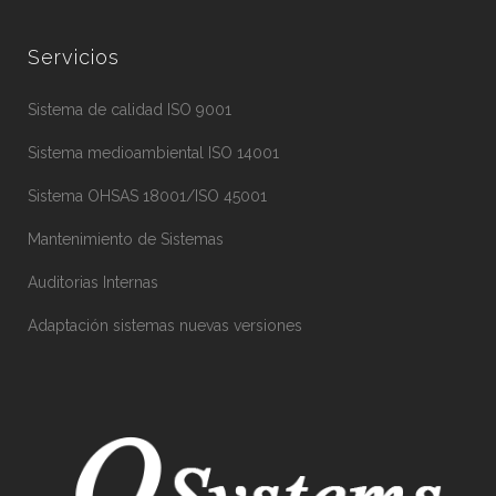
Servicios
Sistema de calidad ISO 9001
Sistema medioambiental ISO 14001
Sistema OHSAS 18001/ISO 45001
Mantenimiento de Sistemas
Auditorias Internas
Adaptación sistemas nuevas versiones