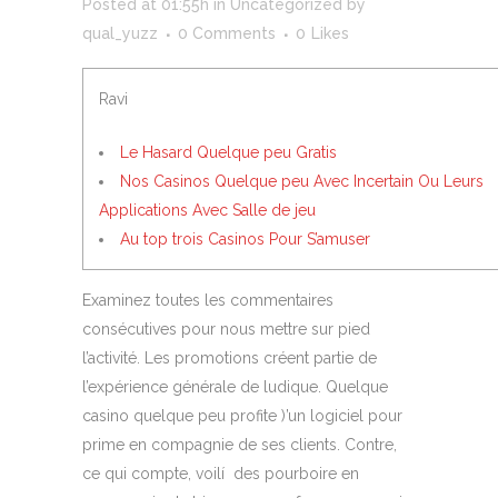
Posted at 01:55h
in
Uncategorized
by
qual_yuzz
0 Comments
0
Likes
Ravi
Le Hasard Quelque peu Gratis
Nos Casinos Quelque peu Avec Incertain Ou Leurs
Applications Avec Salle de jeu
Au top trois Casinos Pour S’amuser
Examinez toutes les commentaires
consécutives pour nous mettre sur pied
l’activité. Les promotions créent partie de
l’expérience générale de ludique. Quelque
casino quelque peu profite )’un logiciel pour
prime en compagnie de ses clients. Contre,
ce qui compte, voilí des pourboire en