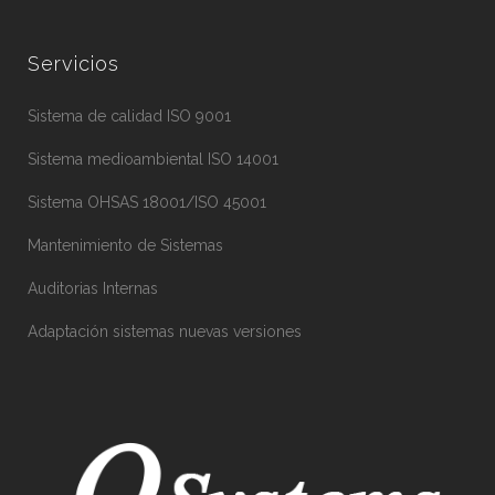
Servicios
Sistema de calidad ISO 9001
Sistema medioambiental ISO 14001
Sistema OHSAS 18001/ISO 45001
Mantenimiento de Sistemas
Auditorias Internas
Adaptación sistemas nuevas versiones