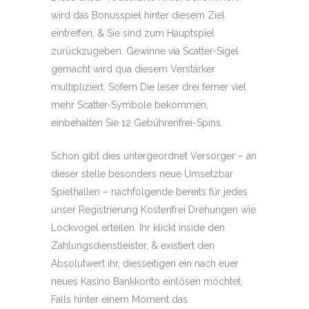
wird das Bonusspiel hinter diesem Ziel
eintreffen, & Sie sind zum Hauptspiel
zurückzugeben. Gewinne via Scatter-Sigel
gemacht wird qua diesem Verstärker
multipliziert. Sofern Die leser drei ferner viel
mehr Scatter-Symbole bekommen,
einbehalten Sie 12 Gebührenfrei-Spins.
Schon gibt dies untergeordnet Versorger – an
dieser stelle besonders neue Umsetzbar
Spielhallen – nachfolgende bereits für jedes
unser Registrierung Kostenfrei Drehungen wie
Lockvogel erteilen. Ihr klickt inside den
Zahlungsdienstleister, & existiert den
Absolutwert ihr, diesseitigen ein nach euer
neues Kasino Bankkonto einlösen möchtet.
Falls hinter einem Moment das