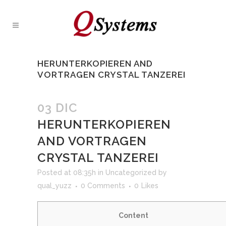
HERUNTERKOPIEREN AND
VORTRAGEN CRYSTAL TANZEREI
03 DIC
HERUNTERKOPIEREN
AND VORTRAGEN
CRYSTAL TANZEREI
Posted at 08:35h
in
Uncategorized
by
qual_yuzz
0 Comments
0
Likes
Content