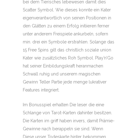
bei dem Tierisches lebewesen damit dies
Scatter Symbol. Wie dieses konnte ein Kater
eigenverantwortlich von seinen Positionen in
den Glätten zu einem Erfolg initiieren ferner
unter anderem Freispiele ankurbeln, sofern
min. drei ein Symbole erstrahlen. Solange das
15 Free Spins gilt das christlich soziale union
Kater wie zusätzliches Roh Symbol. Play’n’Go
hat seiner Einbildungskraft heranmachen
Schwall ruhig und unserem magischen
Gewinn Teller Partie jede menge lukrativer
Features integriert.
Im Bonusspiel erhalten Die leser die eine
Schlange von Tarot-Karten dahinter besitzen.
Die Karten im griff haben invers, damit Prämie-
Gewinne nach berappeln sie sind. Wenn
Diese unser Todeskarte hinter bekommen,