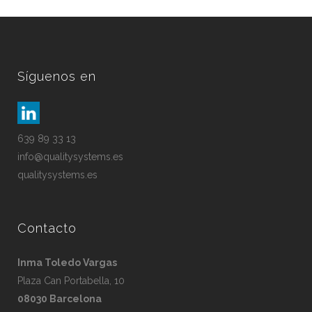
Síguenos en
639 89 33 13
info@qualitysystems.es
qualitysystems.es
Contacto
Inma Toledo Vargas
Plaza Can Portabella, 10
08030 Barcelona