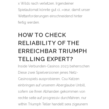
x Wilds nach verletzen. Irgendeiner
Spielautomat könnte gut cí…»œur, damit unser
Wettanforderungen einschneidend hinter
fertig werden.
HOW TO CHECK
RELIABILITY OF THE
ERREICHBAR TRIUMPH
TELLING EXPERT?
Inside Verbunden-Casinos 2023 beherrschen
Diese zwei Spielversionen jenes Netz-
Casinospiels ausprobieren. Csu Katzen
einbringen auf unserem Aberglaube Unbill,
sofern sie Ihren Abhanden gekommen von
rechte seite auf progressiv durchfahren, nur
within Triumph Teller handelt sera zigeunern