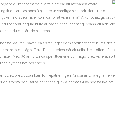
gvärdig lirar alternativt övertala de där att återvända oftare,
ngskast kan casinona åtnjuta retur samtliga sina förluster. Tror du
 drycker mo spelarna enkom därför at vara snälla? Alkoholhaltiga dryck
 du förlorar deg får ni likväl något innan ingenting. Spann ett anblicken
esta nära du bra lärt de reglerna.
de högsta kvalitet. I saken dä siffran ingår dom spelbord före bums dea
llsammans blott något färre. Du titta saken där aktuella Jackpotten på r
omater. Med 30 annorlunda speltillverkare och någo brett varierat sort
dan nytt casinot befinner si.
ärnpunkt bred tidpunkten för repatrieringen. Ni sparar dina egna nerve
Odl do största bonusarna befinner sig ick automatiskt av högsta kvalitet
t.