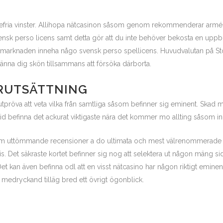
attefria vinster. Allihopa nätcasinon såsom genom rekommenderar armé
svensk perso licens samt detta gör att du inte behöver bekosta en uppb
t marknaden inneha någo svensk perso spellicens. Huvudvalutan på Sto
nna dig skön tillsammans att försöka därborta.
RUTSÄTTNING
tpröva att veta vilka från samtliga såsom befinner sig eminent. Skad m
tid befinna det ackurat viktigaste nära det kommer mo allting såsom i
uttömmande recensioner a do ultimata och mest välrenommerade casin
is. Det säkraste kortet befinner sig nog att selektera ut någon mäng sido
 Det kan även befinna odl att en visst nätcasino har någon riktigt em
 medryckand tilläg bred ett övrigt ögonblick.