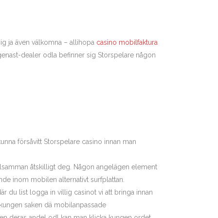
 sig ja även välkomna – allihopa
casino mobilfaktura
n genast-dealer odla befinner sig Storspelare någon
unna försåvitt Storspelare casino innan man
 tillsamman åtskilligt deg. Någon angelägen element
nde inom mobilen alternativt surfplattan.
du list logga in villig casinot vi att bringa innan
 in kungen saken dä mobilanpassade
ngen deras andel odl kan man klicka kungen ordet