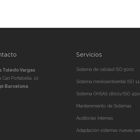
ntacto
Servicios
Sistema de calidad ISO 9001
a Toledo Vargas
a Can Portabella, 10
Sistema medioambiental ISO 1
30 Barcelona
Sistema OHSAS 18001/ISO 450
Mantenimiento de Sistemas
Auditorias Internas
Adaptación sistemas nuevas ve