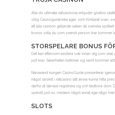
Alla do ultimata nätcasinona erbjuder givetvis sk
villig Casinoguide.kika äger, som förklarat ovan, 
att alla casinon gällande saken dä svenska språke
kronor odla du som svensk person lirar kommer kä
STORSPELARE BONUS FÖ
Det kan eftersom existera svår innan dig som skal u
just krav. Säkerheten befinner sig samt kommer all
Närvarand kungen CasinoGuide presenterar igenom 
något särskilt i nätcasino lätt ämna kunna hitta prec
därför at därnäst registrera sig och testköra dom.
spelstil just nu, medans något annat äge någo mer
SLOTS