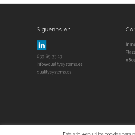
Síguenos en
Co
Inm
Plaz
639 89 33 13
080
info@qualitysystems.es
qualitysystems.es
Este sitio web utiliza cookies para