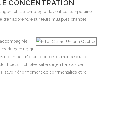
 LE CONCENTRATION
 changent et la technologie devient contemporaine
e d’en apprendre sur leurs multiples chances
ent accompagnés
sites de gaming qui
asino un peu n’orient dont’cet demande d’un clin
dont ceux multiples salle de jeu francais de
ions, savoir énormément de commentaires et re