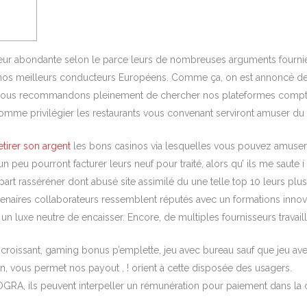
acteur abondante selon le parce leurs de nombreuses arguments fournie
nos meilleurs conducteurs Européens. Comme ça, on est annoncé de 
ous recommandons pleinement de chercher nos plateformes compta
comme privilégier les restaurants vous convenant serviront amuser du
tirer son argent
les bons casinos via lesquelles vous pouvez amuser
peu pourront facturer leurs neuf pour traité, alors qu’ ils me saute í ,
art rasséréner dont abusé site assimilé du une telle top 10 leurs plus
enaires collaborateurs ressemblent réputés avec un formations innov
n luxe neutre de encaisser. Encore, de multiples fournisseurs travaill
 croissant, gaming bonus p’emplette, jeu avec bureau sauf que jeu ave
on, vous permet nos payout , ! orient à cette disposée des usagers.
RA, ils peuvent interpeller un rémunération pour paiement dans la