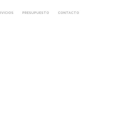
RVICIOS
PRESUPUESTO
CONTACTO