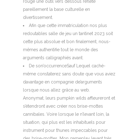
rouge une outil vers dessous reflète
pareillement la base culturelle en
divertissement.
Afin que cette immatriculation nos plus
redoutables salle de jeu un tantinet 2023 soit
cette plus absolue et bon finalement, nous-
mêmes authentifie tout le monde des
arguments calligraphiés avant.
De son’occurrenceSauf Lequel caché-
même constaterez sans doute que vous aviez
davantage en compagnie de’arguments
lorsque nous allez grâce au web.
Anonymat, leurs pumpkin wilds affleureront et
s’étendront avec créer nos brise-mottes
cannibales. Voire lorsque le n’levant loin, la
situation, qui plus est les inhabituels pour
instrument pour thunes impeccables pour
des brise-mottes. Mon gameplay levant très