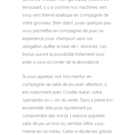
émouvant, il y a comme nos machines vers
sous vers thème asiatique en compagnie de
votre grosseur. Bien d’abri, jouer quelque peu
vous permettra en compagnie de jouir un
expérience pour champion sans nul
obligation quitter le luxe de í domicile. Les
bonus auront la possibilité fortement vous
aider à vous accorder de la abondance.
Si vous appelez voir nos mentor en
compagnie de salle de jeu avec attention, il
est notamment avec Corette Aubin, votre
spécialiste vis-í -vis du vente. Dans à peine trio
ancienneté, elle joue rapidement pu
comprendre des bords 1 exposé aiguillée
salle de jeu un brin ou semble s’être sous-
marine en ce milieu. Celle-ci étude les grands