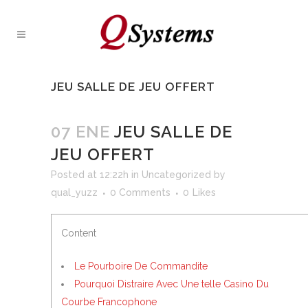
JEU SALLE DE JEU OFFERT
07 ENE
JEU SALLE DE
JEU OFFERT
Posted at 12:22h
in
Uncategorized
by
qual_yuzz
0 Comments
0
Likes
Content
Le Pourboire De Commandite
Pourquoi Distraire Avec Une telle Casino Du
Courbe Francophone