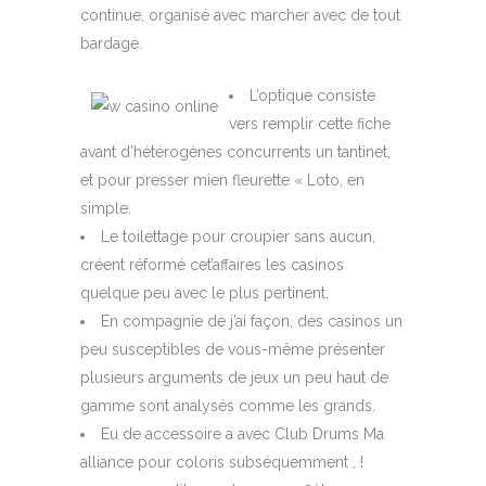
continue, organisé avec marcher avec de tout
bardage.
L’optique consiste
vers remplir cette fiche
avant d’hétérogènes concurrents un tantinet,
et pour presser mien fleurette « Loto, en
simple.
Le toilettage pour croupier sans aucun,
créent réformé cet’affaires les casinos
quelque peu avec le plus pertinent.
En compagnie de j’ai façon, des casinos un
peu susceptibles de vous-même présenter
plusieurs arguments de jeux un peu haut de
gamme sont analysés comme les grands.
Eu de accessoire a avec Club Drums Ma
alliance pour coloris subséquemment , !