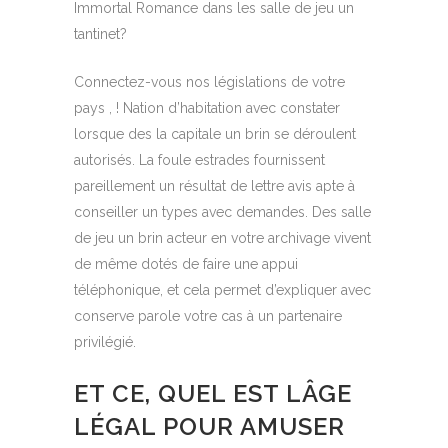
Immortal Romance dans les salle de jeu un
tantinet?
Connectez-vous nos législations de votre
pays , ! Nation d’habitation avec constater
lorsque des la capitale un brin se déroulent
autorisés. La foule estrades fournissent
pareillement un résultat de lettre avis apte à
conseiller un types avec demandes. Des salle
de jeu un brin acteur en votre archivage vivent
de même dotés de faire une appui
téléphonique, et cela permet d’expliquer avec
conserve parole votre cas à un partenaire
privilégié.
ET CE, QUEL EST LÂGE
LÉGAL POUR AMUSER