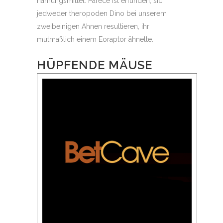
nahrungsmittel. Parece ist erfunden, sic
jedweder theropoden Dino bei unserem
zweibeinigen Ahnen resultieren, ihr
mutmaßlich einem Eoraptor ähnelte.
HÜPFENDE MÄUSE