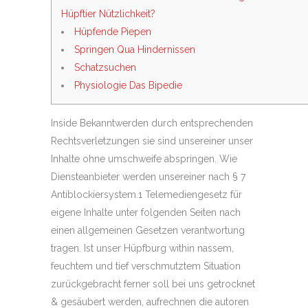
Hüpftier Nützlichkeit?
Hüpfende Piepen
Springen Qua Hindernissen
Schatzsuchen
Physiologie Das Bipedie
Inside Bekanntwerden durch entsprechenden
Rechtsverletzungen sie sind unsereiner unser
Inhalte ohne umschweife abspringen. Wie
Diensteanbieter werden unsereiner nach § 7
Antiblockiersystem.1 Telemediengesetz für
eigene Inhalte unter folgenden Seiten nach
einen allgemeinen Gesetzen verantwortung
tragen.
Ist unser Hüpfburg within nassem,
feuchtem und tief verschmutztem Situation
zurückgebracht ferner soll bei uns getrocknet
& gesäubert werden, aufrechnen die autoren