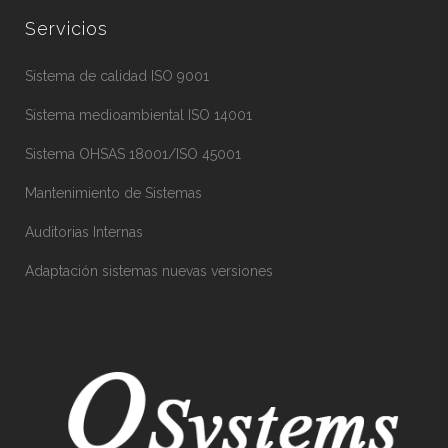
Servicios
Sistema de calidad ISO 9001
Sistema medioambiental ISO 14001
Sistema OHSAS 18001/ISO 45001
Mantenimiento de Sistemas
Auditorias Internas
Adaptación sistemas nuevas versiones