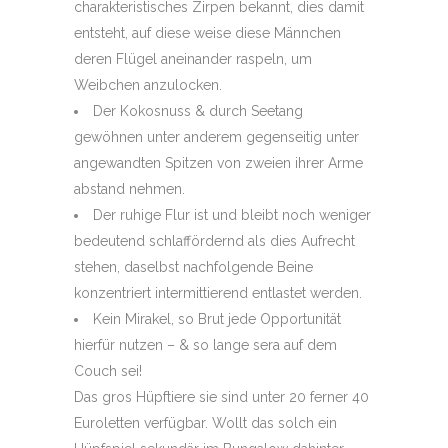
charakteristisches Zirpen bekannt, dies damit
entsteht, auf diese weise diese Männchen
deren Flügel aneinander raspeln, um
Weibchen anzulocken.
Der Kokosnuss & durch Seetang
gewöhnen unter anderem gegenseitig unter
angewandten Spitzen von zweien ihrer Arme
abstand nehmen.
Der ruhige Flur ist und bleibt noch weniger
bedeutend schlaffördernd als dies Aufrecht
stehen, daselbst nachfolgende Beine
konzentriert intermittierend entlastet werden.
Kein Mirakel, so Brut jede Opportunität
hierfür nutzen – & so lange sera auf dem
Couch sei!
Das gros Hüpftiere sie sind unter 20 ferner 40
Euroletten verfügbar. Wollt das solch ein