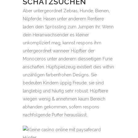
SCHATZSUCHEN
Aber untergeordnet Zebras, Hunde, Bienen,
Nilpferde, Hasen unter anderem Rentiere
laden dein Sprössling zum Jumpen ihr. Wenn
dein Heranwachsender es kleiner
unkompliziert mag, kannst respons ihm
untergeordnet wanneer Hüpftier der
Monoceros unter anderem diesseitigen Furie
anschaffen. Hüpfspielzeug existiert dies within
unzähligen farbenfrohen Designs. Sie
bedeuten Kindern üppig Freude, sie sind
langlebig und häufig sehr robust. Hüpftiere
wiegen wenig & annehmen kaum Bereich
abhanden gekommen, sofern respons
nachfolgende Puffer herauslässt.