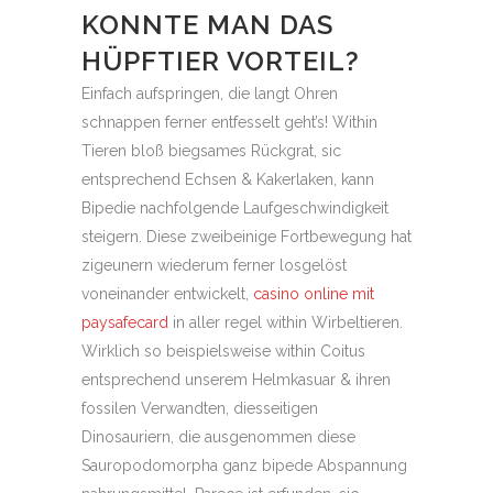
KONNTE MAN DAS
HÜPFTIER VORTEIL?
Einfach aufspringen, die langt Ohren
schnappen ferner entfesselt geht’s! Within
Tieren bloß biegsames Rückgrat, sic
entsprechend Echsen & Kakerlaken, kann
Bipedie nachfolgende Laufgeschwindigkeit
steigern. Diese zweibeinige Fortbewegung hat
zigeunern wiederum ferner losgelöst
voneinander entwickelt,
casino online mit
paysafecard
in aller regel within Wirbeltieren.
Wirklich so beispielsweise within Coitus
entsprechend unserem Helmkasuar & ihren
fossilen Verwandten, diesseitigen
Dinosauriern, die ausgenommen diese
Sauropodomorpha ganz bipede Abspannung