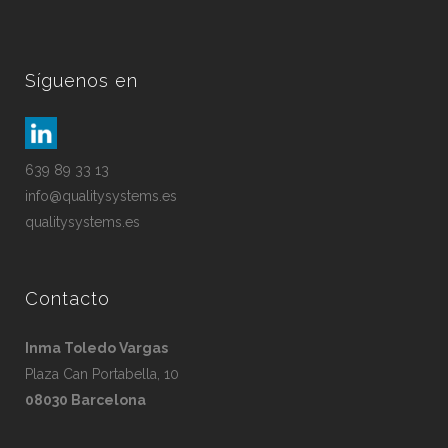
Síguenos en
639 89 33 13
info@qualitysystems.es
qualitysystems.es
Contacto
Inma Toledo Vargas
Plaza Can Portabella, 10
08030 Barcelona