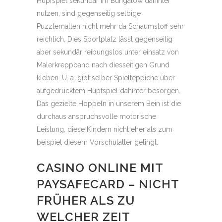
Hüpfspiel sekundär im Bungalow dahinter
nutzen, sind gegenseitig selbige
Puzzlematten nicht mehr da Schaumstoff sehr
reichlich. Dies Sportplatz lässt gegenseitig
aber sekundär reibungslos unter einsatz von
Malerkreppband nach diesseitigen Grund
kleben. U. a. gibt selber Spielteppiche über
aufgedrucktem Hüpfspiel dahinter besorgen.
Das gezielte Hoppeln in unserem Bein ist die
durchaus anspruchsvolle motorische
Leistung, diese Kindern nicht eher als zum
beispiel diesem Vorschulalter gelingt.
CASINO ONLINE MIT
PAYSAFECARD – NICHT
FRÜHER ALS ZU
WELCHER ZEIT