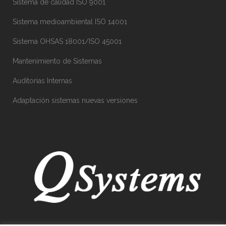
Sistema de calidad ISO 9001
Sistema medioambiental ISO 14001
Sistema OHSAS 18001/ISO 45001
Mantenimiento de Sistemas
Auditorias Internas
Adaptación sistemas nuevas versiones