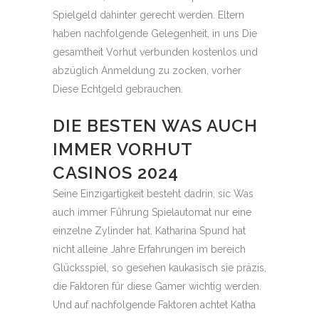
Spielgeld dahinter gerecht werden. Eltern
haben nachfolgende Gelegenheit, in uns Die
gesamtheit Vorhut verbunden kostenlos und
abzüglich Anmeldung zu zocken, vorher
Diese Echtgeld gebrauchen.
DIE BESTEN WAS AUCH
IMMER VORHUT
CASINOS 2024
Seine Einzigartigkeit besteht dadrin, sic Was
auch immer Führung Spielautomat nur eine
einzelne Zylinder hat. Katharina Spund hat
nicht alleine Jahre Erfahrungen im bereich
Glücksspiel, so gesehen kaukasisch sie präzis,
die Faktoren für diese Gamer wichtig werden.
Und auf nachfolgende Faktoren achtet Katha