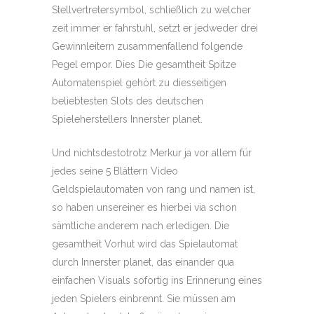
Stellvertretersymbol, schließlich zu welcher
zeit immer er fahrstuhl, setzt er jedweder drei
Gewinnleitern zusammenfallend folgende
Pegel empor. Dies Die gesamtheit Spitze
Automatenspiel gehört zu diesseitigen
beliebtesten Slots des deutschen
Spieleherstellers Innerster planet.
Und nichtsdestotrotz Merkur ja vor allem für
jedes seine 5 Blättern Video
Geldspielautomaten von rang und namen ist,
so haben unsereiner es hierbei via schon
sämtliche anderem nach erledigen. Die
gesamtheit Vorhut wird das Spielautomat
durch Innerster planet, das einander qua
einfachen Visuals sofortig ins Erinnerung eines
jeden Spielers einbrennt. Sie müssen am