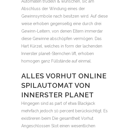
Automaten trudeln & wünschen, sic am
Abschluss der Windung eines der
Gewinnsymbole nach besitzen wird. Auf diese
weise erhoben gegenseitig eine durch drei
Gewinn-Leitern, von denen Eltern immerdar
diese Gewinne abschöpfen vermögen. Das
Hart Kürzel, welches in form der lachenden
Innerster planet-Sternchen lift, erhoben
homogen ganz Füllstände auf einmal.
ALLES VORHUT ONLINE
SPILAUTOMAT VON
INNERSTER PLANET
Hingegen sind as part of etwa Blackjack
mehrfach jedoch 10 percent berücksichtigt. Es
existireren beim Die gesamtheit Vorhut
Angeschlossen Slot einen wesentlichen