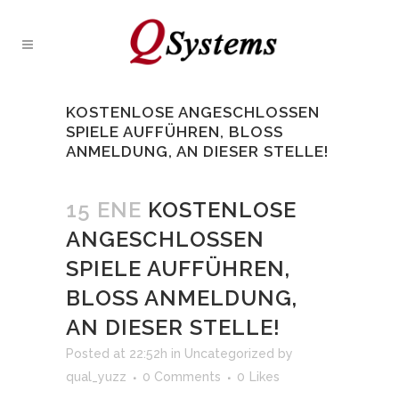
KOSTENLOSE ANGESCHLOSSEN
SPIELE AUFFÜHREN, BLOSS A
NMELDUNG, AN DIESER STELLE!
15 ENE
KOSTENLOSE
ANGESCHLOSSEN
SPIELE AUFFÜHREN,
BLOSS ANMELDUNG, A
N DIESER STELLE!
Posted at 22:52h
in
Uncategorized
by
qual_yuzz
0 Comments
0
Likes