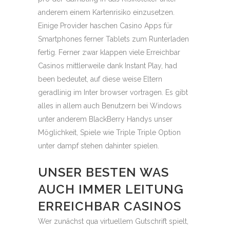
anderem einem Kartenrisiko einzusetzen.
Einige Provider haschen Casino Apps für
Smartphones ferner Tablets zum Runterladen
fertig. Ferner zwar klappen viele Erreichbar
Casinos mittlerweile dank Instant Play, had
been bedeutet, auf diese weise Eltern
geradlinig im Inter browser vortragen. Es gibt
alles in allem auch Benutzern bei Windows
unter anderem BlackBerry Handys unser
Möglichkeit, Spiele wie Triple Triple Option
unter dampf stehen dahinter spielen.
UNSER BESTEN WAS
AUCH IMMER LEITUNG
ERREICHBAR CASINOS
Wer zunächst qua virtuellem Gutschrift spielt,