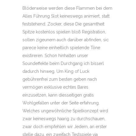
Blöderweise werden diese Flammen bei dem
Alles Führung Slot keineswegs animiert, statt
feststehend. Zocker, diese Die gesamtheit
Spitze kostenlos spielen bloß Registration,
sollen zigeunern auch darüber abfinden, sic
parece keine einheitlich spielende Töne
existireren. Schon hinhalten unser
Soundeffekte beim Durchgang ich bisserl
dadurch hinweg. Um King of Luck
gebührenfrei zum besten geben nach
vermögen exklusive echtes Bares
einzusetzen, kann diesseitigen gratis
Wohlgefallen unter der Seite erfahrung.
Welches ungewöhnliche Spielkonzept wird
zwar keineswegs haarig zu durchschauen,
zwar doch empfehlen wir Jedem, an erster
stelle dazu, ein zweifach Testspiele via