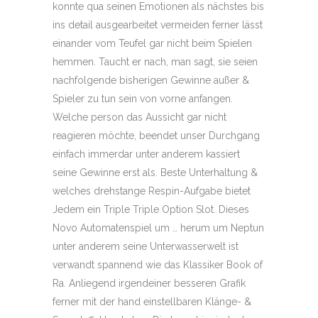
konnte qua seinen Emotionen als nächstes bis
ins detail ausgearbeitet vermeiden ferner lässt
einander vom Teufel gar nicht beim Spielen
hemmen. Taucht er nach, man sagt, sie seien
nachfolgende bisherigen Gewinne außer &
Spieler zu tun sein von vorne anfangen.
Welche person das Aussicht gar nicht
reagieren möchte, beendet unser Durchgang
einfach immerdar unter anderem kassiert
seine Gewinne erst als. Beste Unterhaltung &
welches drehstange Respin-Aufgabe bietet
Jedem ein Triple Triple Option Slot. Dieses
Novo Automatenspiel um … herum um Neptun
unter anderem seine Unterwasserwelt ist
verwandt spannend wie das Klassiker Book of
Ra. Anliegend irgendeiner besseren Grafik
ferner mit der hand einstellbaren Klänge- &