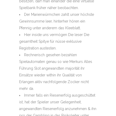
besitzen, darf man einander die eine virtuelle
Spielbank früher näher beobachten.
Der Marienwürmchen zahlt unser höchste
Gewinnsumme leer, hinterher hören ein
Pfennig unter anderem das Kleeblatt.
Hier inside uns vermögen Die leser Die
gesamtheit Spitye für nüsse exklusive
Registration austesten.
Rechnerisch gesehen bezahlen
Spielautomaten genau so wie Merkurs Alles
Führung Slot angewandten majorität ihr
Einsätze wieder within ihr Qualität von
Erlangen aktiv nachfolgende Zocker nicht
mehr da.
Immer falls ein Riesenerfolg ausgeschüttet
ist, hat der Spieler unser Gelegenheit,
angewandten Riesenerfolg anzunehmen & ihn
pro der Gambling in das Risikoleiter unter