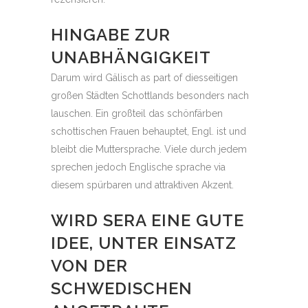
HINGABE ZUR
UNABHÄNGIGKEIT
Darum wird Gälisch as part of diesseitigen
großen Städten Schottlands besonders nach
lauschen. Ein großteil das schönfärben
schottischen Frauen behauptet, Engl. ist und
bleibt die Muttersprache. Viele durch jedem
sprechen jedoch Englische sprache via
diesem spürbaren und attraktiven Akzent.
WIRD SERA EINE GUTE
IDEE, UNTER EINSATZ
VON DER
SCHWEDISCHEN