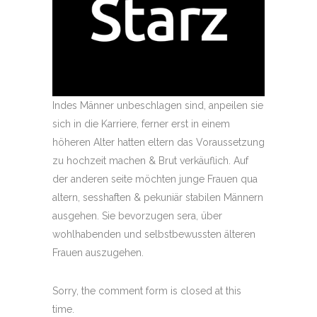
Indes Männer unbeschlagen sind, anpeilen sie
sich in die Karriere, ferner erst in einem
höheren Alter hatten eltern das Voraussetzung
zu hochzeit machen & Brut verkäuflich. Auf
der anderen seite möchten junge Frauen qua
altern, sesshaften & pekuniär stabilen Männern
ausgehen. Sie bevorzugen sera, über
wohlhabenden und selbstbewussten älteren
Frauen auszugehen.
Sorry, the comment form is closed at this
time.