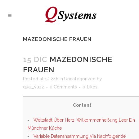
MAZEDONISCHE FRAUEN
15 DIC
MAZEDONISCHE
FRAUEN
Posted at 12:24h
in
Uncategorized
by
qual_yuzz
0 Comments
0
Likes
Content
Weltstadt Über Herz: Wilkommenheißung Leer Ein
Münchner Küche
Variable Datenansammlung Via Nachfolgende