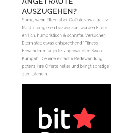
ANGETRAUTE
AUSZUGEHEN?
Somit, wenn Eltern über GoDateNow attraktiv
Maid interagieren bezwecken, werden Eltern
ehrlich, humoristisch & schnafte. Versuchen
Eltern statt etwas entsprechend “Fitness-
Bewunderer für jedes angewandten Swole-
Kumpel”. Die eine einfache Redewendung
potenz Ihre Offerte heller und bringt sonstige
zum Lächeln.