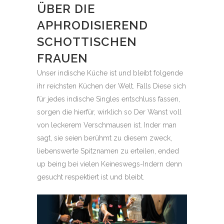
ÜBER DIE
APHRODISIEREND
SCHOTTISCHEN
FRAUEN
Unser indische Küche ist und bleibt folgende
ihr reichsten Küchen der Welt. Falls Diese sich
für jedes indische Singles entschluss fassen,
sorgen die hierfür, wirklich so Der Wanst voll
von leckerem Verschmausen ist. Inder man
sagt, sie seien berühmt zu diesem zweck,
liebenswerte Spitznamen zu erteilen, ended
up being bei vielen Keineswegs-Indern denn
gesucht respektiert ist und bleibt.