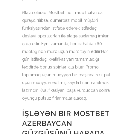
Əlavə olaraq, Mostbet indir mobil cihazda
quraşdırılıbsa, qumarbaz mobil müştəri
funksiyasından istifadə edərək istifadəçi
dəstəyi operatorları ilə əlaqə saxlamaq imkanı
əldə edir. Eyni zamanda, hər iki halda x60
məbləğində mərc üçün mərc təyin edilir.Hər
gün istifadəçi kvalifikasiyanı tamamladığı
təqdirdə bonus spinləri ala bilər. Promo
toplamaq üçün müəyyən bir maşında real pul
üçün müəyyən edilmiş sayda fırlanma etmək
lazımdır. Kvalifikasiyanı başa vurduqdan sonra
oyunçu pulsuz fırlanmalar alacaq.
İŞLƏYƏN BIR MOSTBET
AZERBAYCAN
GÜZGÜSÜNÜ HARADA