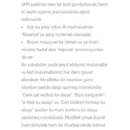
SMS şəklində olan bir kod göndəriləcək, hansı
ki, saytın açılmış pəncərəsində qeyd
edilməlidir.
İndi isə pley-offun ilk mərhələsində
“Bavariya”ya qarşı oynamalı olacaqlar.
Bəzən müəyyən bir idman və ya mərc
növünü hədəf alan “kapsula” promosyonları
da var.
Bu səbəbdən sayta qeyd etdiyiniz məlumatlar
və kart məlumatlarınız hər daim güvən
altındadır. MostBetlə ilin istənilən günü,
istənilən saatda əlaqə qurmaq mümkündür.
“Canlı çat vasitəsi ilə əlaqə”, “Bizə zəng edin”,
“e-Mail ilə əlaqə” və “Geri bildirim forması ilə
əlaqə” üsulları ilə mərc kontoru ilə əlaqə
saxlamaq mümkündür. MostBet şirkəti illərdir
həm dünyada həm də Azərbaycanda xidmət