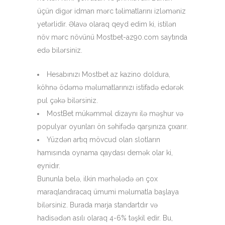
üçün digər idman mərc təlimatlarını izləməniz
yetərlidir. Əlavə olaraq qeyd edim ki, istilən
növ mərc növünü Mostbet-az90.com saytında
edə bilərsiniz.
Hesabınızı Mostbet az kazino doldura,
köhnə ödəmə məlumatlarınızı istifadə edərək
pul çəkə bilərsiniz.
MostBet mükəmməl dizaynı ilə məşhur və
populyar oyunları ön səhifədə qarşınıza çıxarır.
Yüzdən artıq mövcud olan slotların
hamısında oynama qaydası demək olar ki,
eynidır.
Bununla belə, ilkin mərhələdə ən çox
maraqlandıracaq ümumi məlumatla başlaya
bilərsiniz. Burada marja standartdır və
hadisədən asılı olaraq 4-6% təşkil edir. Bu,