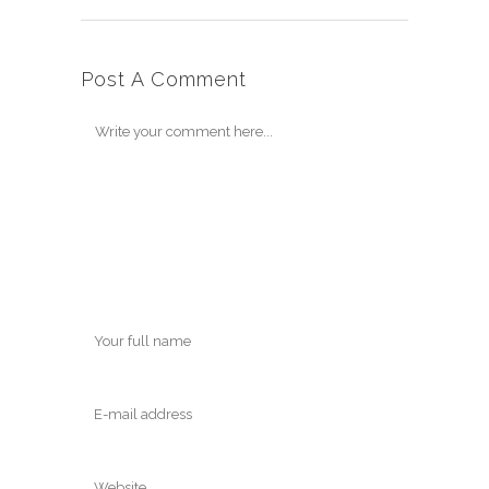
Post A Comment