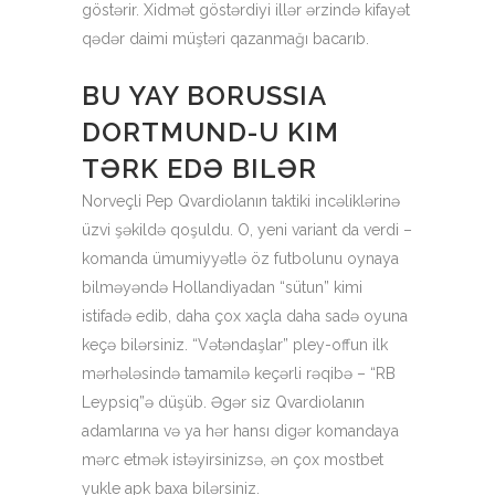
göstərir. Xidmət göstərdiyi illər ərzində kifayət
qədər daimi müştəri qazanmağı bacarıb.
BU YAY BORUSSIA
DORTMUND-U KIM
TƏRK EDƏ BILƏR
Norveçli Pep Qvardiolanın taktiki incəliklərinə
üzvi şəkildə qoşuldu. O, yeni variant da verdi –
komanda ümumiyyətlə öz futbolunu oynaya
bilməyəndə Hollandiyadan “sütun” kimi
istifadə edib, daha çox xaçla daha sadə oyuna
keçə bilərsiniz. “Vətəndaşlar” pley-offun ilk
mərhələsində tamamilə keçərli rəqibə – “RB
Leypsiq”ə düşüb. Əgər siz Qvardiolanın
adamlarına və ya hər hansı digər komandaya
mərc etmək istəyirsinizsə, ən çox mostbet
yukle apk baxa bilərsiniz.