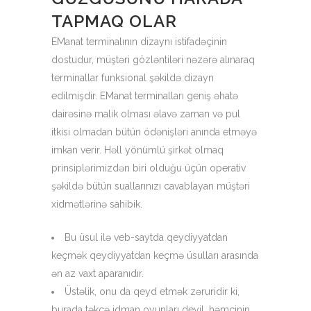
TAPMAQ OLAR
EManat terminalının dizaynı istifadəçinin
dostudur, müştəri gözləntiləri nəzərə alınaraq
terminallar funksional şəkildə dizayn
edilmişdir. EManat terminalları geniş əhatə
dairəsinə malik olması əlavə zaman və pul
itkisi olmadan bütün ödənişləri anında etməyə
imkan verir. Həll yönümlü şirkət olmaq
prinsiplərimizdən biri olduğu üçün operativ
şəkildə bütün suallarınızı cavablayan müştəri
xidmətlərinə sahibik.
Bu üsul ilə veb-saytda qeydiyyatdan
keçmək qeydiyyatdan keçmə üsulları arasında
ən az vaxt aparanıdır.
Üstəlik, onu da qeyd etmək zəruridir ki,
burada təkcə idman oyunları deyil, həmçinin