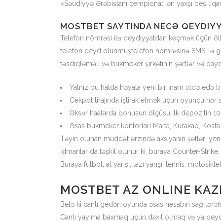
«Səudiyyə Ərəbistanı çempionatı ən yaxşı beş liqada
MOSTBET SAYTINDA NECƏ QEYDIY
Telefon nömrəsi ilə qeydiyyatdan keçmək üçün ölkə 
telefon qeyd olunmuştelefon nömrəsinə SMS-lə gönd
təsdiqləməli və bukmeker şirkətinin şərtlər və qay
Yalnız bu halda həyata yeni bir inam əldə edə bi
Cekpot tirajında ​​iştirak etmək üçün oyunçu hər 
Əksər haalarda bonusun ölçüsü ilk depozitin 1
Əsas bukmeker kontorları Malta, Kurakao, Kosta Rik
Təyin olunan müddət ərzində aksiyanın şətləri yerinə
idmanlar da təşkil olunur ki, buraya Counter-Strik
Buraya futbol, at yarışı, tazı yarışı, tennis, motosikl
MOSTBET AZ ONLINE KAZ
Belə ki canlı gedən oyunda əsas hesabın sağ tərə
Canlı yayıma baxmaq üçün daxil olmaq və ya qeyd