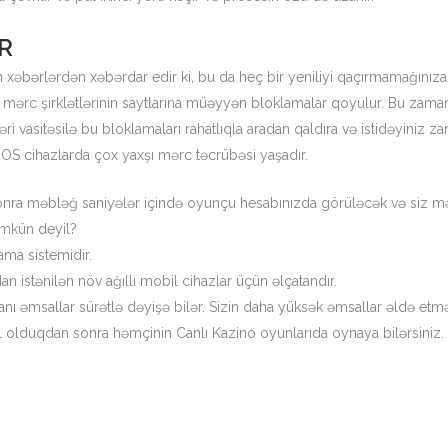
R
son xəbərlərdən xəbərdar edir ki, bu da heç bir yeniliyi qaçırmamağınız
a mərc şirklətlərinin saytlarına müəyyən bloklamalar qoyulur. Bu zaman
əri vasitəsilə bu bloklamaları rahatlıqla aradan qaldıra və istidəyiniz za
iOS cihazlarda çox yaxşı mərc təcrübəsi yaşadır.
onra məbləğ saniyələr içində oyunçu hesabınızda görüləcək və siz mə
ümkün deyil?
ama sistemidir.
n istənilən növ ağıllı mobil cihazlar üçün əlçatandır.
manı əmsallar sürətlə dəyişə bilər. Sizin daha yüksək əmsallar əldə e
 olduqdan sonra həmçinin Canlı Kazino oyunlarıda oynaya bilərsiniz. B