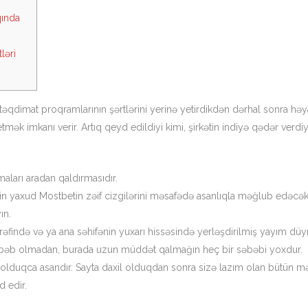
ında
ləri
 təqdimat proqramlarının şərtlərini yerinə yetirdikdən dərhal sonra hə
mək imkanı verir. Artıq qeyd edildiyi kimi, şirkətin indiyə qədər verd
maları aradan qaldırmasıdır.
nin yaxud Mostbetin zəif cizgilərini məsafədə asanlıqla məğlub edəcək
ın.
ərəfində və ya ana səhifənin yuxarı hissəsində yerləşdirilmiş yayım
 səbəb olmadan, burada uzun müddət qalmağın heç bir səbəbi yoxdur.
q olduqca asandır. Sayta daxil olduqdan sonra sizə lazım olan bütün m
d edir.