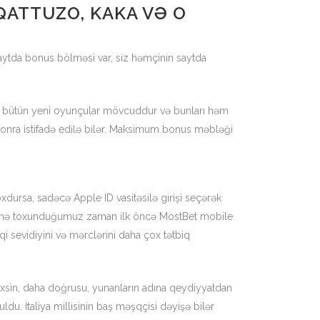
QATTUZO, KAKA VƏ O
 Saytda bonus bölməsi var, siz həmçinin saytda
ə bütün yeni oyunçular mövcuddur və bunları həm
 sonra istifadə edilə bilər. Maksimum bonus məbləği
oxdursa, sadəcə Apple ID vasitəsilə girişi seçərək
ərinə toxunduğumuz zaman ilk öncə MostBet mobile
i sevidiyini və mərclərini daha çox tətbiq
əxsin, daha doğrusu, yunanların adına qeydiyyatdan
u. İtaliya millisinin baş məşqçisi dəyişə bilər