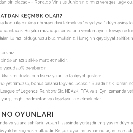
n biri olacaq» – Ronaldo Vinisius Juniorun qırmızı vərəqəsi ləğv olundu
YATDAN KEÇMƏK OLAR?
kodu ilə birlikdə nömrəni daxi letmək və “qeydiyyat” düyməsinə toxunm
əriləcək. Bu şifrə müvəqqətidir və onu yeniləməyiniz tövsiyə edilir. 
daları ilə razı olduğunuzu bildirməlisiniz. Həmçinin qeydiyyat səhifəs
lərsiniz.
spində ən azı 1 sikkə mərc etməlidir.
00 yaxud 50% bərabərdir.
a kimi dövlətlərin lisenziyaları ilə fəaliyyət göstərir.
 yetirilməzsə, bonus balansı ləğv ediləcəkdir. Burada fiziki idman növl
e, League of Legends, Rainbow Six, NBA2K, FİFA və s. Eyni zamanda vebs
et yarışı, reqbi, badminton və digərlərini aid etmək olar.
INO OYUNLARI
fində və ya ana səhifənin yuxarı hissəsində yerləşdirilmiş yayım dü
iyyatdan keçmək mütləqdir. Bir çox oyunları oynamaq üçün mərc etm