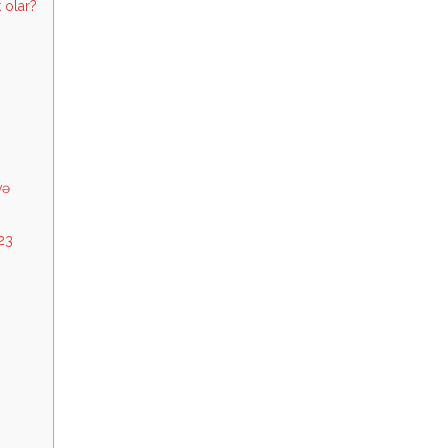
 olar?
və
23