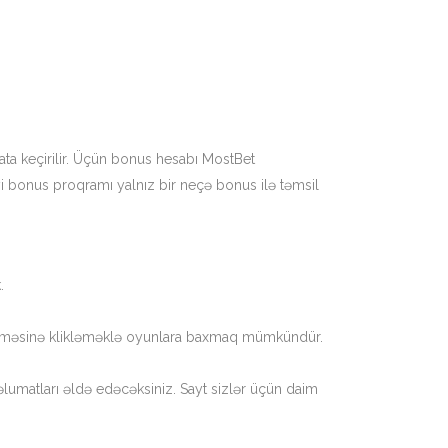
yata keçirilir. Üçün bonus hesabı MostBet
iyi bonus proqramı yalnız bir neçə bonus ilə təmsil
.
 düyməsinə klikləməklə oyunlara baxmaq mümkündür.
əlumatları əldə edəcəksiniz. Sayt sizlər üçün daim