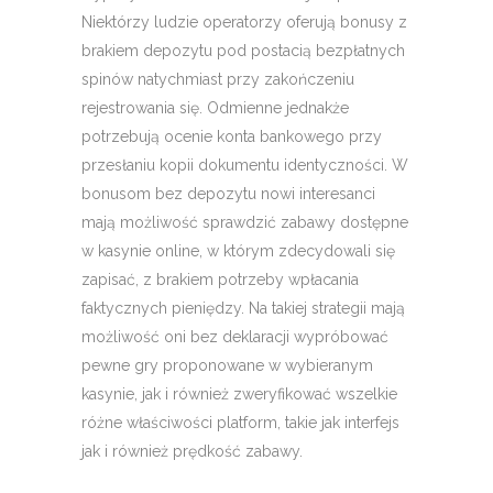
Niektórzy ludzie operatorzy oferują bonusy z
brakiem depozytu pod postacią bezpłatnych
spinów natychmiast przy zakończeniu
rejestrowania się. Odmienne jednakże
potrzebują ocenie konta bankowego przy
przesłaniu kopii dokumentu identyczności. W
bonusom bez depozytu nowi interesanci
mają możliwość sprawdzić zabawy dostępne
w kasynie online, w którym zdecydowali się
zapisać, z brakiem potrzeby wpłacania
faktycznych pieniędzy. Na takiej strategii mają
możliwość oni bez deklaracji wypróbować
pewne gry proponowane w wybieranym
kasynie, jak i również zweryfikować wszelkie
różne właściwości platform, takie jak interfejs
jak i również prędkość zabawy.