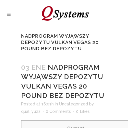
NADPROGRAM WYJĄWSZY
DEPOZYTU VULKAN VEGAS 20
POUND BEZ DEPOZYTU
03 ENE
NADPROGRAM
WYJĄWSZY DEPOZYTU
VULKAN VEGAS 20
POUND BEZ DEPOZYTU
Posted at 16:01h
in
Uncategorized
by
qual_yuzz
0 Comments
0
Likes