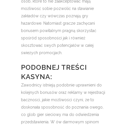
osób, które to nie zaakceptować mają
możliwość sobie pozwolić na stawianie
zakładów czy wówczas poznają gry
hazardowe. Natomiast gracze zachęcani
bonusem powitalnym pragną skorzystać
spośród sposobności jak i również
skosztować swych potencjałów w całej
świeżych promocjach.
PODOBNEJ TREŚCI
KASYNA:
Zawodnicy istnieją podobnie uprawnieni do
kolejnych bonusów oraz reklamy w rejestracji
baczności, jakie możliwości czyni, że to
doskonała sposobność do poznania owego,
co glob gier sieciowy ma do odwiedzenia
przedstawienia. W ów darmowym spinom