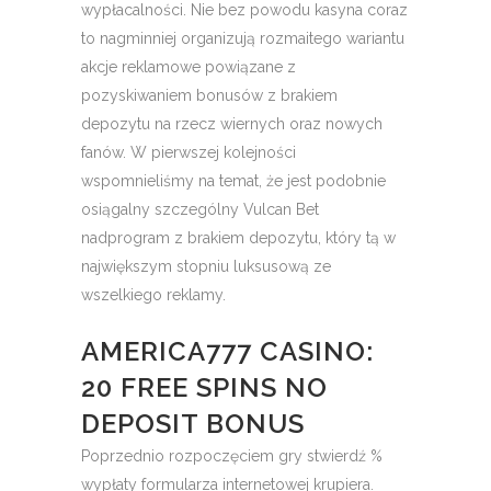
wypłacalności. Nie bez powodu kasyna coraz
to nagminniej organizują rozmaitego wariantu
akcje reklamowe powiązane z
pozyskiwaniem bonusów z brakiem
depozytu na rzecz wiernych oraz nowych
fanów. W pierwszej kolejności
wspomnieliśmy na temat, że jest podobnie
osiągalny szczególny Vulcan Bet
nadprogram z brakiem depozytu, który tą w
największym stopniu luksusową ze
wszelkiego reklamy.
AMERICA777 CASINO:
20 FREE SPINS NO
DEPOSIT BONUS
Poprzednio rozpoczęciem gry stwierdź %
wypłaty formularza internetowej krupiera.