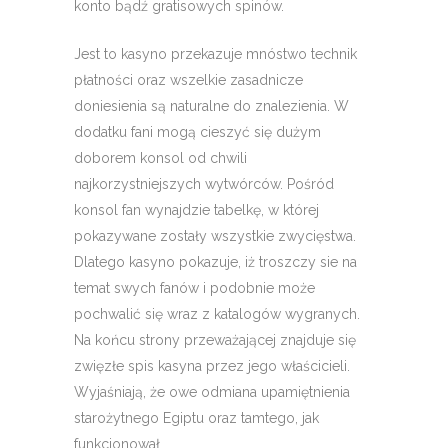
konto bądź gratisowych spinów.
Jest to kasyno przekazuje mnóstwo technik
płatności oraz wszelkie zasadnicze
doniesienia są naturalne do znalezienia. W
dodatku fani mogą cieszyć się dużym
doborem konsol od chwili
najkorzystniejszych wytwórców. Pośród
konsol fan wynajdzie tabelkę, w której
pokazywane zostały wszystkie zwycięstwa.
Dlatego kasyno pokazuje, iż troszczy sie na
temat swych fanów i podobnie może
pochwalić się wraz z katalogów wygranych.
Na końcu strony przeważającej znajduje się
zwięzłe spis kasyna przez jego właścicieli.
Wyjaśniają, że owe odmiana upamiętnienia
starożytnego Egiptu oraz tamtego, jak
funkcjonował.