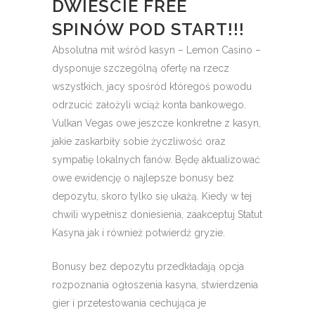
DWIEŚCIE FREE
SPINÓW POD START!!!
Absolutna mit wśród kasyn – Lemon Casino –
dysponuje szczególną ofertę na rzecz
wszystkich, jacy spośród któregoś powodu
odrzucić założyli wciąż konta bankowego.
Vulkan Vegas owe jeszcze konkretne z kasyn,
jakie zaskarbiły sobie życzliwość oraz
sympatię lokalnych fanów. Będę aktualizować
owe ewidencję o najlepsze bonusy bez
depozytu, skoro tylko się ukażą. Kiedy w tej
chwili wypełnisz doniesienia, zaakceptuj Statut
Kasyna jak i również potwierdź gryzie.
Bonusy bez depozytu przedkładają opcja
rozpoznania ogłoszenia kasyna, stwierdzenia
gier i przetestowania cechująca je