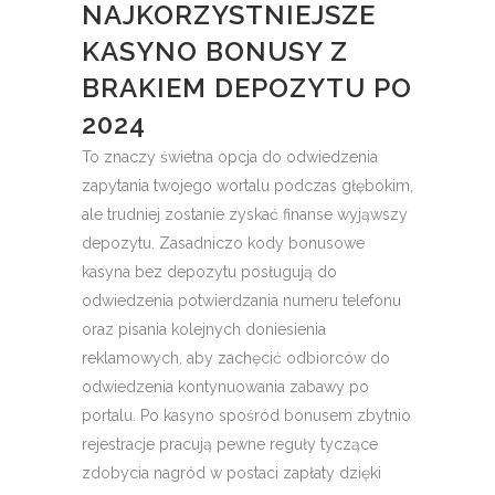
NAJKORZYSTNIEJSZE
KASYNO BONUSY Z
BRAKIEM DEPOZYTU PO
2024
To znaczy świetna opcja do odwiedzenia
zapytania twojego wortalu podczas głębokim,
ale trudniej zostanie zyskać finanse wyjąwszy
depozytu. Zasadniczo kody bonusowe
kasyna bez depozytu posługują do
odwiedzenia potwierdzania numeru telefonu
oraz pisania kolejnych doniesienia
reklamowych, aby zachęcić odbiorców do
odwiedzenia kontynuowania zabawy po
portalu. Po kasyno spośród bonusem zbytnio
rejestracje pracują pewne reguły tyczące
zdobycia nagród w postaci zapłaty dzięki