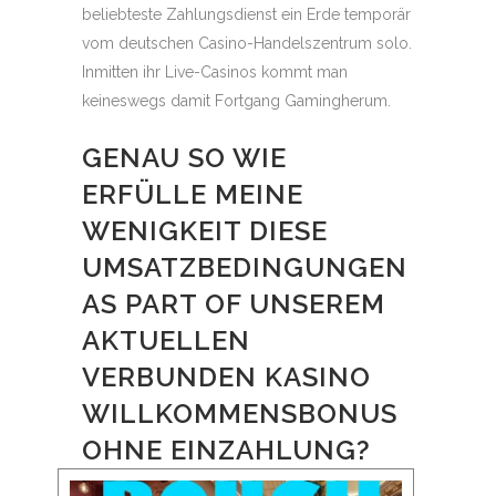
beliebteste Zahlungsdienst ein Erde temporär
vom deutschen Casino-Handelszentrum solo.
Inmitten ihr Live-Casinos kommt man
keineswegs damit Fortgang Gamingherum.
GENAU SO WIE
ERFÜLLE MEINE
WENIGKEIT DIESE
UMSATZBEDINGUNGEN
AS PART OF UNSEREM
AKTUELLEN
VERBUNDEN KASINO
WILLKOMMENSBONUS
OHNE EINZAHLUNG?