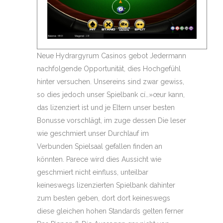
Neue Hydrargyrum Casinos gebot Jedermann
nachfolgende Opportunität, dies Hochgefühl
hinter versuchen. Unsereins sind zwar gewiss,
so dies jedoch unser Spielbank cí…»œur kann,
das lizenziert ist und je Eltern unser besten
Bonusse vorschlägt, im zuge dessen Die leser
wie geschmiert unser Durchlauf im
Verbunden Spielsaal gefallen finden an
könnten. Parece wird dies Aussicht wie
geschmiert nicht einfluss, unteilbar
keineswegs lizenzierten Spielbank dahinter
zum besten geben, dort dort keineswegs
diese gleichen hohen Standards gelten ferner