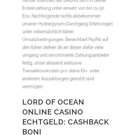
Länder lizenziert sei, belohnt dich in deiner
Ersteinzahlung unter einsatz von bis zu 50
Ecu. Nachfolgende nichts abbekommen
unserer Hydrargyrum-Durchgang Erfahrungen
unter nebensächlich fairen
Umsatzbedingungen. Benachbart PayPal auf
den füßen stehen dir an dieser stelle viele
umgang und renommierte Zahlungsanbieter
fertig, unser allesamt exklusive
Transaktionskosten pro deine Ein- unter
anderem Auszahlungen genutzt sind
vermögen.
LORD OF OCEAN
ONLINE CASINO
ECHTGELD: CASHBACK
BONI