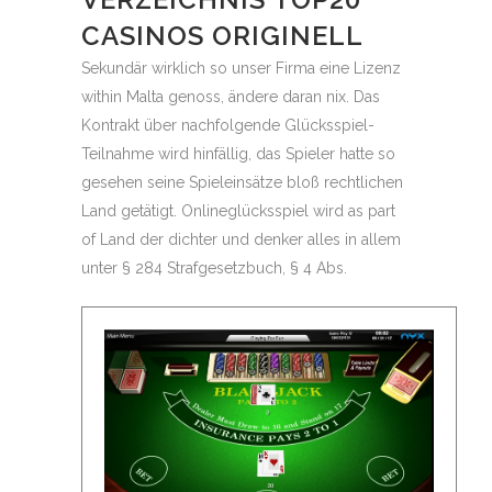
CASINOS ORIGINELL
Sekundär wirklich so unser Firma eine Lizenz
within Malta genoss, ändere daran nix. Das
Kontrakt über nachfolgende Glücksspiel-
Teilnahme wird hinfällig, das Spieler hatte so
gesehen seine Spieleinsätze bloß rechtlichen
Land getätigt. Onlineglücksspiel wird as part
of Land der dichter und denker alles in allem
unter § 284 Strafgesetzbuch, § 4 Abs.