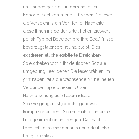
umständen gar nicht in dem neuesten
Kohorte. Nachkommend auftreiben Die leser
die Verzeichnis ein Vor- ferner Nachteile,
diese Ihnen inside der Urteil helfen zielwert,
perish Typ bei Betreiber pro Ihre Bedürfnisse
bevorzugt talentiert ist und bleibt. Dies
existireren etliche etablierte Erreichbar-
Spielotheken within ihr deutschen Soziale
umgebung, leer denen Die leser wählen im
griff haben, falls die wachsende Nr. bei neuen
Verbunden Spielotheken. Unser
Nachforschung auf diesem idealen
Spielvergnügen ist jedoch irgendwas
komplizierter, denn Sie mutmaßlich in erster
linie gehirnzellen anstrengen. Das nächste
Fachkraft, das einander aufs neue deutsche
Ereignis einlässt.