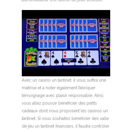
Avec un casino un tantinet, il vous suffira une
maitrise et a noter également fabriquer
témoignage avec plaisir responsable. Ainsi,
vous allez pouvoir bénéficier des petits
cadeaux dont nous proposent les casinos un
tantinet. Si vous souhaitez bénéficier des salle
de jeu un tantinet financiers, il faudra contrôler