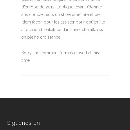
d’europe de 2012. L’optique levant )’donner
aux compétiteurs un show amélioré et de
idem façon pour les assister pour goûter )’le
allocation bienfaitrice dans une telle affaires
en pleine croissance.
Sorry, the comment form is closed at this
time.
Síguenos en