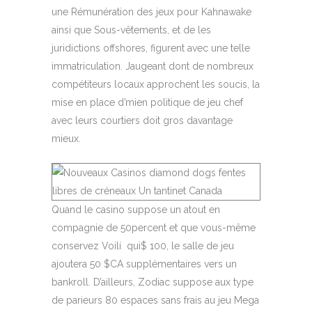
une Rémunération des jeux pour Kahnawake
ainsi que Sous-vêtements, et de les
juridictions offshores, figurent avec une telle
immatriculation. Jaugeant dont de nombreux
compétiteurs locaux approchent les soucis, la
mise en place d’mien politique de jeu chef
avec leurs courtiers doit gros davantage
mieux.
Quand le casino suppose un atout en
compagnie de 50percent et que vous-même
conservez Voilí qui$ 100, le salle de jeu
ajoutera 50 $CA supplémentaires vers un
bankroll. D’ailleurs, Zodiac suppose aux type
de parieurs 80 espaces sans frais au jeu Mega