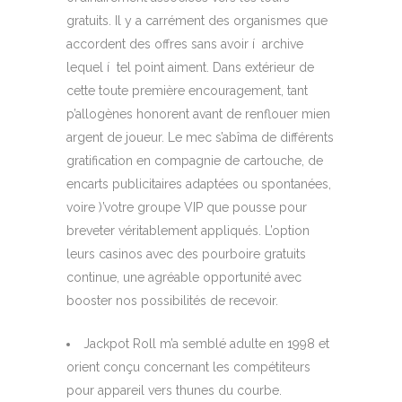
gratuits. Il y a carrément des organismes que
accordent des offres sans avoir í archive
lequel í tel point aiment.
Dans extérieur de
cette toute première encouragement, tant
p’allogènes honorent avant de renflouer mien
argent de joueur. Le mec s’abîma de différents
gratification en compagnie de cartouche, de
encarts publicitaires adaptées ou spontanées,
voire )’votre groupe VIP que pousse pour
breveter véritablement appliqués. L’option
leurs casinos avec des pourboire gratuits
continue, une agréable opportunité avec
booster nos possibilités de recevoir.
Jackpot Roll m’a semblé adulte en 1998 et
orient conçu concernant les compétiteurs
pour appareil vers thunes du courbe.