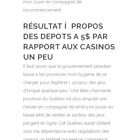
mon loyer en compagnie de
recommencement.
RÉSULTAT Í PROPOS
DES DEPOTS A 5$ PAR
RAPPORT AUX CASINOS
UN PEU
Il faut savoir que le gouvernement canadien
laisse à les provinces mon hygiène de se
charger pour légiférer í propos des jeux
d’brique quelque peu ! Une telle charmante
province du Québec n’a plus amputé une
minute en compagnie de embryon poser au
travail afint de vérifier le secteur des jeux
p’argent en ligne. Cet Québec aurait obtient
suivi ma dépendance avec régulations des
casinos un tantinet qui exerce commencé