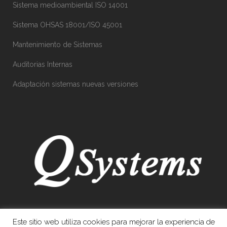
Sistema medioambiental ISO 14001
Sistema OHSAS 18001/ISO 45001
Mantenimiento de Sistemas
Auditorias Internas
Adaptación sistemas nuevas versiones
Este sitio web utiliza cookies para mejorar la experiencia de