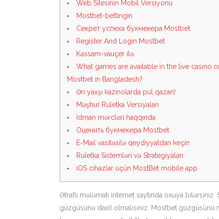
Web Sitesinin Mobil Versiyonu
Mostbet-bettingin
Секрет успеха букмекера Mostbet
Register And Login Mostbet
Kassam-vauçer ilə
What games are available in the live casino o
Mostbet in Bangladesh?
Ən yaxşı kazinolarda pul qazan!
Məşhur Ruletka Versiyaları
İdman mərcləri haqqında
Оценить букмекера Mostbet
E-Mail vasitəsilə qeydiyyatdan keçin
Ruletka Sistemləri və Strategiyaları
iOS cihazlar üçün MostBet mobile app
Ətraflı məlumatı internet saytında oxuya bilərsiniz
güzgüsünə daxil olmalısınız. Mostbet güzgüsünü