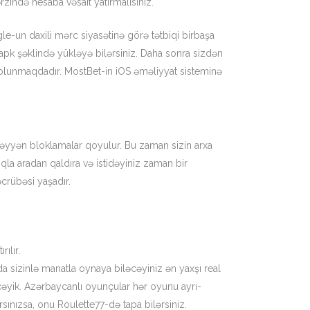
ndə hesaba vəsait yatırmalısınız.
le-un daxili mərc siyasətinə görə tətbiqi birbaşa
apk şəklində yükləyə bilərsiniz. Daha sonra sizdən
 olunmaqdadır. MostBet-in iOS əməliyyat sisteminə
 müəyyən bloklamalar qoyulur. Bu zaman sizin arxa
ıqla aradan qaldıra və istidəyiniz zaman bir
əcrübəsi yaşadır.
ılır.
 sizinlə manatla oynaya biləcəyiniz ən yaxşı real
edəcəyik. Azərbaycanlı oyunçular hər oyunu ayrı-
rsınızsa, onu Roulette77-də tapa bilərsiniz.