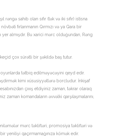
ngə sahib olan sıfır (tək və iki sıfır) istisna
növbəti fırlanmanın Qırmızı və ya Qara bir
əm yer almışdır. Bu xarici mərc olduğundan, Rəng
id çox sürətli bir şəkildə baş tutur.
n oyunlarda tətbiq edilməyəcəyini qeyd edir.
əşdirmək kimi xüsusiyyətlərə borcludur. İnkişaf
Hesabınızdan çıxış etdiyiniz zaman, təkrar olaraq
iniz zaman komandaların əvvəlki qarşılaşmalarını,
iləmələr mərc təklifləri, promosiya təklifləri və
ç bir yeniliyi qaçırmamağınıza kömək edir.