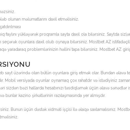
məzsiniz.
ləb olunan məlumatlarını daxil etməlisiniz.
 çatdırılması
q faylını yükləyərək proqramla sayta daxil ola bilərsiniz. Saytda sizl
ı seçərək oyunlara daxil olub oynaya bilərsiniz. Mostbet AZ istifadəçi
laqə yaradaraq problemlərinizin həllini tapa bilərsiniz. Mostbet AZ gir
ERSIYONU
a veb sayt üzərində olan bütün oyunlara giriş etmək olar. Bundan əlavə
şdır. Mobil versiyada oyunlar oynamaq çox rahatdır və istədiyiniz zama
ətləri sizdən bəzi hallarda hesabınızı təsdiqləmək üçün əlavə sənədlər is
və bunlar kazino şirkətlərinin razılaşmasında yer almışdır.
zsiniz. Bunun üçün dəstək xidməti işçisi ilə əlaqə saxlamalısınız. 
məlisiniz.