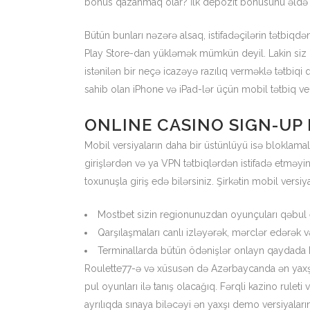
bonus qazanmaq olar? İlk depozit bonusunu əldə e
Bütün bunları nəzərə alsaq, istifadəçilərin tətbiqd
Play Store-dan yükləmək mümkün deyil. Lakin siz m
istənilən bir neçə icazəyə razılıq verməklə tətbi
sahib olan iPhone və iPad-lər üçün mobil tətbiq ver
ONLINE CASINO SIGN-UP
Mobil versiyaların daha bir üstünlüyü isə bloklamal
girişlərdən və ya VPN tətbiqlərdən istifadə etməyini
toxunuşla giriş edə bilərsiniz. Şirkətin mobil vers
Mostbet sizin regionunuzdan oyunçuları qəbul 
Qarşılaşmaları canlı izləyərək, mərclər edərək 
Terminallarda bütün ödənişlər onlayn qaydada həya
Roulette77-ə və xüsusən də Azərbaycanda ən yaxşı 
pul oyunları ilə tanış olacağıq. Fərqli kazino ruleti
ayrılıqda sınaya biləcəyi ən yaxşı demo versiyaların