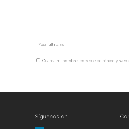
Guarda mi nombre, correo electrónico y web 
Síguenos en
Co