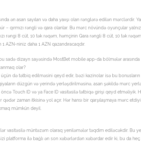
a ən asan sayılan və daha yaxşı olan rənglərə edilən mərclərdir. Yaşıl rə
ür – qırmızı rəngli və qara olanlar. Bu mərc növündə oyunçular yalnız 
ızı rəngi 8 cüt, 10 tək rəqəm, həmçinin Qara rəngli 8 cüt, 10 tək rəq
zin 1 AZN-niniz daha 1 AZN qazandıracaqdır.
 bu sadə dizayn sayəsində MostBet mobile app-da bölmələr arasında keç
zanmaq olar?
ka üçün də tətbiq edilməsini qeyd edir, bəzi kazinolar isə bu bonusları
oqiyaların düzgün və yerində yerləşdirilməsinə, asan şəkildə mərc yerl
 öncə Touch ID və ya Face ID vasitəsilə tətbiqə girişi qeyd etməliyik. 
r qədər zaman itkisinə yol açır. Hər hansı bir qarşılaşmaya mərc etdiy
 baxmaq mümkün deyil.
imlər vasitəsilə müntəzəm olaraq yeniləmələr təqdim ediləcəkdir. Bu yen
r sizi platforma ilə bağlı ən son xəbərlərdən xəbərdar edir ki, bu da he