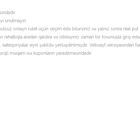
ındadır.
yi unutmayın.
 pulsuz onlayn rulet üçün seçim edə bilərsiniz və yalnız sonra real pul
ı rahatlıqla aradan qaldıra və istidəyiniz zaman bir toxunuşla giriş edə 
, kateqoriyalar eyni şəkildə yerləşdirilmişdir. Vebsayt versiyasında
 fərqli məqam isə kuponların yaradılmasındadır.