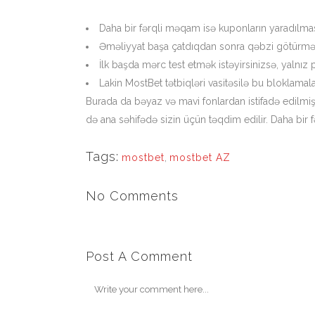
Daha bir fərqli məqam isə kuponların yaradılmas
Əməliyyat başa çatdıqdan sonra qəbzi götürmə
İlk başda mərc test etmək istəyirsinizsə, yalnız
Lakin MostBet tətbiqləri vasitəsilə bu bloklamalar
Burada da bəyaz və mavi fonlardan istifadə edilmiş
də ana səhifədə sizin üçün təqdim edilir. Daha bir
Tags:
mostbet
,
mostbet AZ
No Comments
Post A Comment