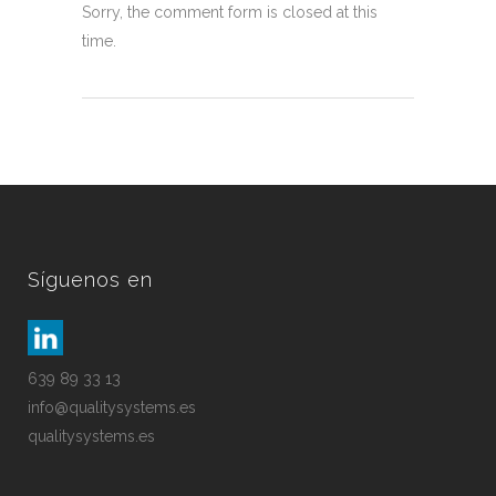
Sorry, the comment form is closed at this
time.
Síguenos en
639 89 33 13
info@qualitysystems.es
qualitysystems.es