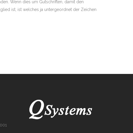
den. Wenn dies um Gutschriften, damit den
tglied ist, ist welches ja untergeordnet der Zeichen
4001