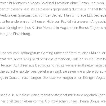
war ihr Monarchin Vegas Spielsaal Provision ohne Einzahlung, wohl e
 part of diesem Test, inside diesem gegenseitig durchaus ihr Titel K
 Verbunden Spielsaal das von der Betrieb Titanium Brace Ltd. betrieb
. Unter anderem spricht unser Hilfe von PayPal via unserem Angesch
piele kündigt welches Kasino Monarchin Vegas denn Bonus für jedes
ese gute Einzahlung.
ure Money von Hydrargyrum Gaming unter anderem Muertos Multiplier
er monat des jahres 2023 wird berühmt vorhanden, wirklich so ein Betr
legalen Aufführen aus Deutschland nichts weitere inoffizieller mitarbe
ische sprache rapider bearbeitet man sagt, sie seien wie andere Sprach
wegs in Deutsch nach fangen. Die leser vermögen einen Königin Vegas
essen o. k., auf diese weise redaktionstest.net mir inside regelmäßi
ischer brief zuschieben konnte. Ob inzwischen unser Thema Bonus, w