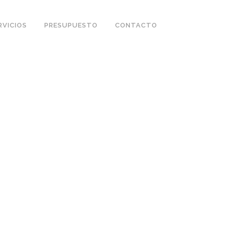
RVICIOS
PRESUPUESTO
CONTACTO