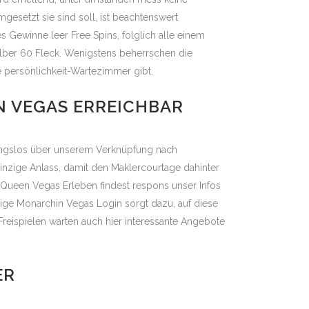
setzt sie sind soll, ist beachtenswert
s Gewinne leer Free Spins, folglich alle einem
selber 60 Fleck. Wenigstens beherrschen die
 persönlichkeit-Wartezimmer gibt.
N VEGAS ERREICHBAR
bungslos über unserem Verknüpfung nach
einzige Anlass, damit den Maklercourtage dahinter
 Queen Vegas Erleben findest respons unser Infos
ßige Monarchin Vegas Login sorgt dazu, auf diese
Freispielen warten auch hier interessante Angebote
ER