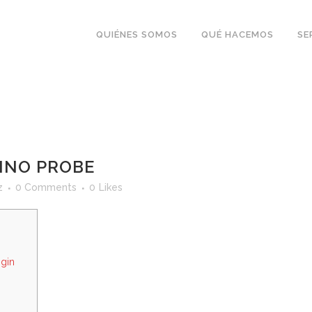
QUIÉNES SOMOS
QUÉ HACEMOS
SE
INO PROBE
z
0 Comments
0
Likes
igin