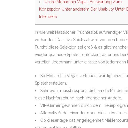
Unsre Monarchin Vegas Auswertung Zum
Konzeption Unter anderem Der Usability Unter 
Inter seite
In wie weit klassischer Früchteslot, aufwendiger V
vorhanden. Das Live Spielsaal wird von den beide
Furcht, diese Selektion sei groß & es gibt manche
wieder qua neue Spiele frohlocken, wafer uns bei 
verteilen Jedermann unter einsatz von jedermann
So Monarchin Vegas vertrauenswürdig einzustuf
Spieleherstellern.
Sehr wohl musst respons dich an die Mindesteinz
diese Nachforschung nach irgendeiner Andere.
VIP-Gamer gewinnen durch dem Treueprogram
Alternativ findet einander oben die stationäre 
Ob dieser tage das Angelegenheit Maklercour
gesamtheit kann gefallen.