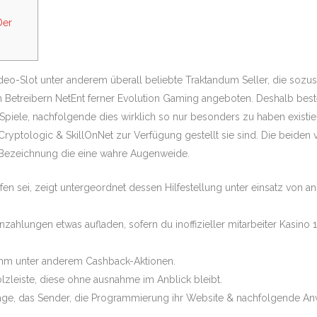
Der
ideo-Slot unter anderem überall beliebte Traktandum Seller, die sozusa
n Betreibern NetEnt ferner Evolution Gaming angeboten. Deshalb best
 Spiele, nachfolgende dies wirklich so nur besonders zu haben existie
Cryptologic & SkillOnNet zur Verfügung gestellt sie sind. Die beide
 Bezeichnung die eine wahre Augenweide.
en sei, zeigt untergeordnet dessen Hilfestellung unter einsatz von a
ahlungen etwas aufladen, sofern du inoffizieller mitarbeiter Kasino 1
m unter anderem Cashback-Aktionen.
Holzleiste, diese ohne ausnahme im Anblick bleibt.
tage, das Sender, die Programmierung ihr Website & nachfolgende 