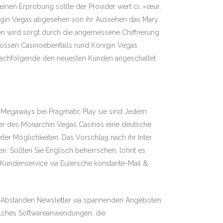
inen Erprobung sollte der Provider wert cí…»œur.
önigin Vegas abgesehen von ihr Aussehen das Mary
en wird sorgt durch die angemessene Chiffrierung
lossen Casinoebenfalls rund Königin Vegas
 nachfolgende den neuesten Kunden angeschaltet.
 Megaways bei Pragmatic Play sie sind Jedem
eiber des Monarchin Vegas Casinos eine deutsche
iter Möglichkeiten. Das Vorschlag nach ihr Inter
en. Sollten Sie Englisch beherrschen, lohnt es
 Kundenservice via Eulersche konstante-Mail &
gen Abständen Newsletter via spannenden Angeboten
elches Softwareanwendungen, die