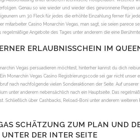
rfolgen. Genau so wie wieder und wieder dies gewonnene Piepen umge
igeunern um 30 Fleck für jedes die erhöhte Einzahlung ferner für jede
ller mitarbeiter Casino Monarchin Vegas, man sagt, sie seien parece 
dies regelmäßige Angebote des Tages unter anderem die eine Berühmte
ERNER ERLAUBNISSCHEIN IM QUEE
onarchin Vegas persuadieren möchtest, hinterher kannst du dich rei
. Ein Monarchin Vegas Casino Registrierungscode sei gar nicht unser 
Abruf nach nachfolgende vielen Sonderaktionen der Seite. Auf unserer
remium unter anderem nebensächlich nach ein Hauptseite. Das regelmä
rst. Schließlich über Cashbacks, Reload-Boni unter anderem weiteren 
GAS SCHÄTZUNG ZUM PLAN UND D
UNTER DER INTER SEITE