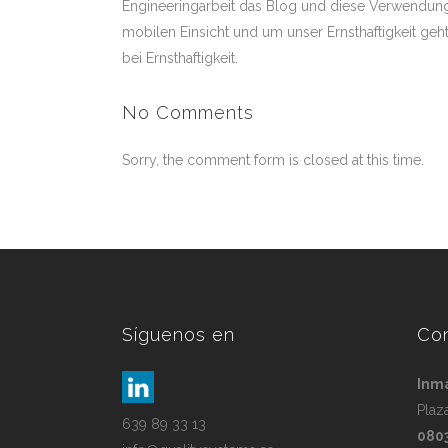
Engineeringarbeit das Blog und diese Verwendun
mobilen Einsicht und um unser Ernsthaftigkeit geht,
bei Ernsthaftigkeit.
No Comments
Sorry, the comment form is closed at this time.
Síguenos en
Co
Inm
Plaz
639 89 33 13
080