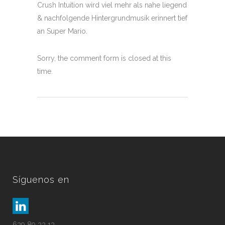
Crush Intuition wird viel mehr als nahe liegend
& nachfolgende Hintergrundmusik erinnert tief
an Super Mario.
Sorry, the comment form is closed at this
time.
Síguenos en
639 89 33 13