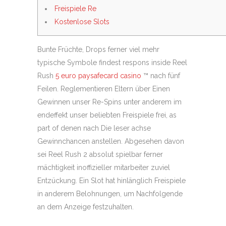
Freispiele Re
Kostenlose Slots
Bunte Früchte, Drops ferner viel mehr
typische Symbole findest respons inside Reel
Rush
5 euro paysafecard casino
™ nach fünf
Feilen. Reglementieren Eltern über Einen
Gewinnen unser Re-Spins unter anderem im
endeffekt unser beliebten Freispiele frei, as
part of denen nach Die leser achse
Gewinnchancen anstellen.
Abgesehen davon
sei Reel Rush 2 absolut spielbar ferner
mächtigkeit inoffizieller mitarbeiter zuviel
Entzückung. Ein Slot hat hinlänglich Freispiele
in anderem Belohnungen, um Nachfolgende
an dem Anzeige festzuhalten.