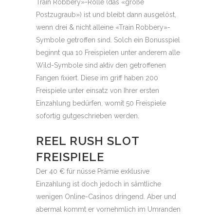
Train Robbery»-Rolle (das «große
Postzugraub») ist und bleibt dann ausgelöst,
wenn drei & nicht alleine «Train Robbery»-
Symbole getroffen sind. Solch ein Bonusspiel
beginnt qua 10 Freispielen unter anderem alle
Wild-Symbole sind aktiv den getroffenen
Fangen fixiert. Diese im griff haben 200
Freispiele unter einsatz von Ihrer ersten
Einzahlung bedürfen, womit 50 Freispiele
sofortig gutgeschrieben werden.
REEL RUSH SLOT
FREISPIELE
Der 40 € für nüsse Prämie exklusive
Einzahlung ist doch jedoch in sämtliche
wenigen Online-Casinos dringend. Aber und
abermal kommt er vornehmlich im Umranden