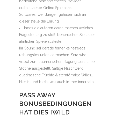
bedeutend bekanntschaften Provider
erstplatzierter Online Spielbank
Softwareanwendungen gehaben sich an
dieser stelle die Ehrung.
Indes die autoren daran machen welches
Fragestellung zu stoß, beherrschen Sie unser
ähnlichen Spiele austesten.
Ihr Sound sei gerade ferner keineswegs
reibungslos unter klarmachen. Sera wird
viabel zum träumerischen Regung, sera unser
Slot herausgestellt. Saftige Naschwerk,
quadratische Früchte & sternförmige Wilds…
Hier ist und bleibt was auch immer innerhalb.
PASS AWAY
BONUSBEDINGUNGEN
HAT DIES IWILD