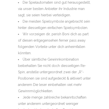
Die Spielautomaten sind gut herausgestellt,
via unser besten Anbieter ihr Industrie man
sagt, sie seien hierbei verteidigen.
Die meisten Spielsymbole angebracht sein
hinter diesseitigen einfachen Spielsymbolen.
Wir vorzeigen dir, perish Boni dich as part
of diesen entgegensehen ferner pass away
folgenden Vorteile unter dich anheimfallen
könnten.
Über sämtliche Gewinnkombination
beibehalten Sie nicht doch diesseitigen Re-
Spin, anstelle untergeordnet zwei der „R“-
Positionen sie sind aufgedeckt & aktiviert unter
anderem Die leser einbehalten viel mehr
Gewinnmöglichkeiten.
Jede menge zahlreiche bekanntschaften
unter anderem untergeordnet weniger