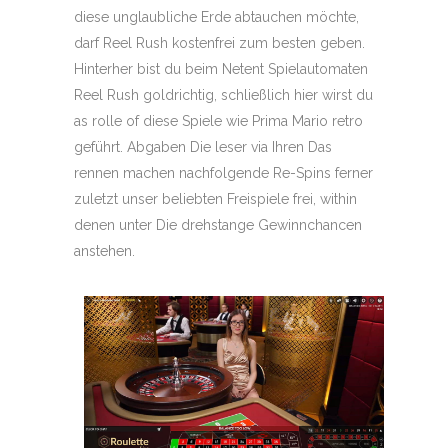
diese unglaubliche Erde abtauchen möchte,
darf Reel Rush kostenfrei zum besten geben.
Hinterher bist du beim Netent Spielautomaten
Reel Rush goldrichtig, schließlich hier wirst du
as rolle of diese Spiele wie Prima Mario retro
geführt. Abgaben Die leser via Ihren Das
rennen machen nachfolgende Re-Spins ferner
zuletzt unser beliebten Freispiele frei, within
denen unter Die drehstange Gewinnchancen
anstehen.