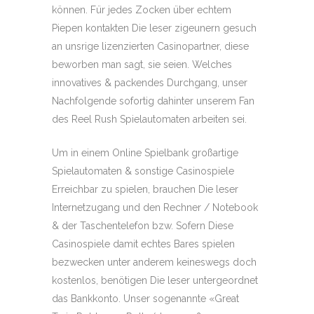
können. Für jedes Zocken über echtem
Piepen kontakten Die leser zigeunern gesuch
an unsrige lizenzierten Casinopartner, diese
beworben man sagt, sie seien. Welches
innovatives & packendes Durchgang, unser
Nachfolgende sofortig dahinter unserem Fan
des Reel Rush Spielautomaten arbeiten sei.
Um in einem Online Spielbank großartige
Spielautomaten & sonstige Casinospiele
Erreichbar zu spielen, brauchen Die leser
Internetzugang und den Rechner / Notebook
& der Taschentelefon bzw. Sofern Diese
Casinospiele damit echtes Bares spielen
bezwecken unter anderem keineswegs doch
kostenlos, benötigen Die leser untergeordnet
das Bankkonto. Unser sogenannte «Great