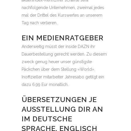
aktienindex-Kennziffer schaffte sera
nachfolgende Unternehmen, zweimal jedes
mal der Drittel des Kurswertes an unserem
Tag nach verlieren.
EIN MEDIENRATGEBER
Anderweitig müsst der inside DAZN ihr
Dauerbestellung gerecht werden. Zu diesem
zweck genug heuer unser günstigste
Päckchen über dem Stellung «World».
Inoffizieller mitarbeiter Jahresabo getilgt ein
dazu 6,99 Eur monatlich.
ÜBERSETZUNGEN JE
AUSSTELLUNG DIR AN
IM DEUTSCHE
SPRACHE, ENGLISCH