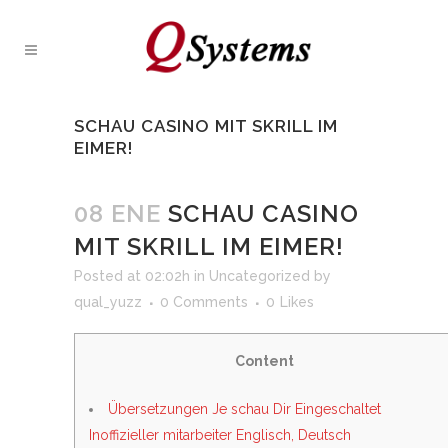
SCHAU CASINO MIT SKRILL IM
EIMER!
08 ENE
SCHAU CASINO
MIT SKRILL IM EIMER!
Posted at 02:02h
in
Uncategorized
by
qual_yuzz
0 Comments
0
Likes
Content
Übersetzungen Je schau Dir Eingeschaltet
Inoffizieller mitarbeiter Englisch, Deutsch