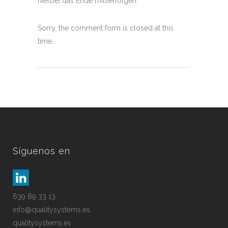
hierbei das Ende mitverfolgen.
Sorry, the comment form is closed at this
time.
Síguenos en
639 89 33 13
info@qualitysystems.es
qualitysystems.es