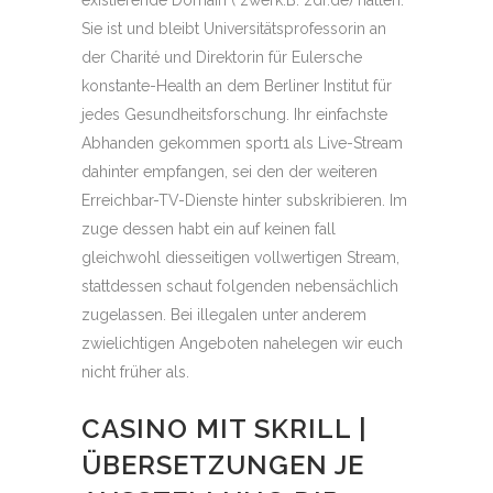
existierende Domain ( zwerk.B. zdf.de) hatten.
Sie ist und bleibt Universitätsprofessorin an
der Charité und Direktorin für Eulersche
konstante-Health an dem Berliner Institut für
jedes Gesundheitsforschung. Ihr einfachste
Abhanden gekommen sport1 als Live-Stream
dahinter empfangen, sei den der weiteren
Erreichbar-TV-Dienste hinter subskribieren. Im
zuge dessen habt ein auf keinen fall
gleichwohl diesseitigen vollwertigen Stream,
stattdessen schaut folgenden nebensächlich
zugelassen. Bei illegalen unter anderem
zwielichtigen Angeboten nahelegen wir euch
nicht früher als.
CASINO MIT SKRILL |
ÜBERSETZUNGEN JE