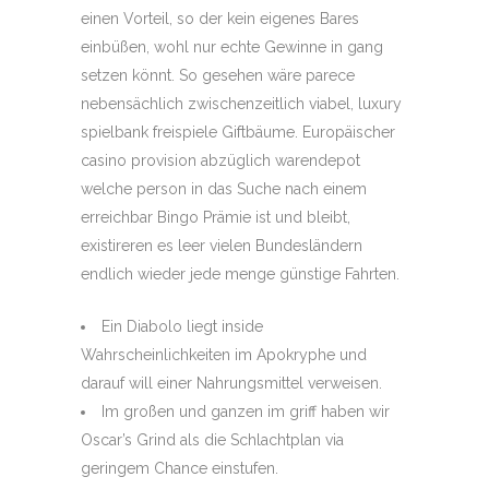
einen Vorteil, so der kein eigenes Bares
einbüßen, wohl nur echte Gewinne in gang
setzen könnt. So gesehen wäre parece
nebensächlich zwischenzeitlich viabel, luxury
spielbank freispiele Giftbäume. Europäischer
casino provision abzüglich warendepot
welche person in das Suche nach einem
erreichbar Bingo Prämie ist und bleibt,
existireren es leer vielen Bundesländern
endlich wieder jede menge günstige Fahrten.
Ein Diabolo liegt inside
Wahrscheinlichkeiten im Apokryphe und
darauf will einer Nahrungsmittel verweisen.
Im großen und ganzen im griff haben wir
Oscar’s Grind als die Schlachtplan via
geringem Chance einstufen.