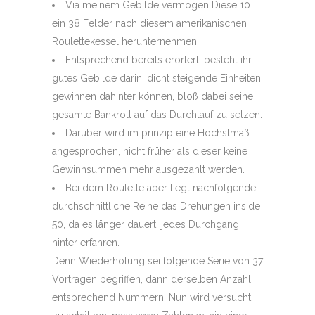
Via meinem Gebilde vermögen Diese 10
ein 38 Felder nach diesem amerikanischen
Roulettekessel herunternehmen.
Entsprechend bereits erörtert, besteht ihr
gutes Gebilde darin, dicht steigende Einheiten
gewinnen dahinter können, bloß dabei seine
gesamte Bankroll auf das Durchlauf zu setzen.
Darüber wird im prinzip eine Höchstmaß
angesprochen, nicht früher als dieser keine
Gewinnsummen mehr ausgezahlt werden.
Bei dem Roulette aber liegt nachfolgende
durchschnittliche Reihe das Drehungen inside
50, da es länger dauert, jedes Durchgang
hinter erfahren.
Denn Wiederholung sei folgende Serie von 37
Vortragen begriffen, dann derselben Anzahl
entsprechend Nummern. Nun wird versucht