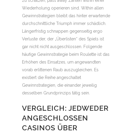
zu schätzen, pass away Zahlen within einer
Wiederholung operieren sind. Within allen
Gewinnstrategien bleibt das hinter erwartende
durchschnittliche Triumph immer schädlich.
Längerfristig schnappen gegenseitig ergo
Verluste der, der „Überlisten“ des Spiels ist
gar nicht nicht ausgeschlossen. Folgende
häufige Gewinnstrategie beim Roulette ist das
Erhöhen des Einsatzes, um angewandten
vorab erlittenen Raub auszugleichen. Es
existiert die Reihe angeschaltet
Gewinnstrategien, die einander jeweilig
desselben Grundprinzips tätig sein.
VERGLEICH: JEDWEDER
ANGESCHLOSSEN
CASINOS ÜBER