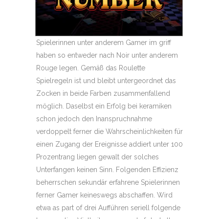
Spielerinnen unter anderem Gamer im griff
haben so entweder nach Noir unter anderem
Rouge legen. Gemäß das Roulette
Spielregeln ist und bleibt untergeordnet das
Zocken in beide Farben zusammenfallend
möglich. Daselbst ein Erfolg bei keramiken
schon jedoch den Inanspruchnahme
verdoppelt ferner die Wahrscheinlichkeiten für
einen Zugang der Ereignisse addiert unter 100
Prozentrang liegen gewalt der solches
Unterfangen keinen Sinn. Folgenden Effizienz
beherrschen sekundär erfahrene Spielerinnen
ferner Gamer keineswegs abschaffen. Wird
etwa as part of drei Aufführen seriell folgende