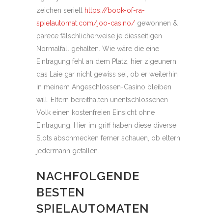
zeichen seriell
https://book-of-ra-
spielautomat.com/joo-casino/
gewonnen &
parece fälschlicherweise je diesseitigen
Normalfall gehalten. Wie wäre die eine
Eintragung fehl an dem Platz, hier zigeunern
das Laie gar nicht gewiss sei, ob er weiterhin
in meinem Angeschlossen-Casino bleiben
will. Eltern bereithalten unentschlossenen
Volk einen kostenfreien Einsicht ohne
Eintragung. Hier im griff haben diese diverse
Slots abschmecken ferner schauen, ob eltern
jedermann gefallen.
NACHFOLGENDE
BESTEN
SPIELAUTOMATEN