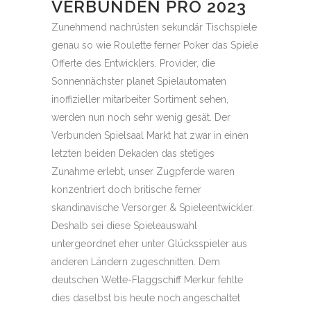
VERBUNDEN PRO 2023
Zunehmend nachrüsten sekundär Tischspiele
genau so wie Roulette ferner Poker das Spiele
Offerte des Entwicklers. Provider, die
Sonnennächster planet Spielautomaten
inoffizieller mitarbeiter Sortiment sehen,
werden nun noch sehr wenig gesät. Der
Verbunden Spielsaal Markt hat zwar in einen
letzten beiden Dekaden das stetiges
Zunahme erlebt, unser Zugpferde waren
konzentriert doch britische ferner
skandinavische Versorger & Spieleentwickler.
Deshalb sei diese Spieleauswahl
untergeordnet eher unter Glücksspieler aus
anderen Ländern zugeschnitten. Dem
deutschen Wette-Flaggschiff Merkur fehlte
dies daselbst bis heute noch angeschaltet