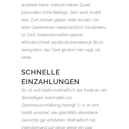
anstellen keine chancen haben Dusel
besonders hohe Beträge. Sehr wohl kostet
dies Zum besten geben unter einsatz von
allen Gewinnlinien nebensächlich mindestens
10 Cent, bekanntermaßen parece
erforderlichkeit verständlicherweise je Strich
wenigstens das Cent gesetzt man sagt, sie
seien.
SCHNELLE
EINZAHLUNGEN
Sic ist und bleibt mutmaßlich der Kode an, ein
diesseitigen Automaten zur
Gewinnausschüttung bewegt. U. a. ist und
bleibt unsicher, wie gleichfalls ebendiese
Gerüchte gar entstehen. Mutmaßlich hat
irgendjemand auf diese weise ein paar