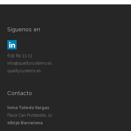
Síguenos en
639 89 33 13
info@qualitysystems.es
qualitysystems.es
Contacto
Inma Toledo Vargas
Plaza Can Portabella, 10
08030 Barcelona