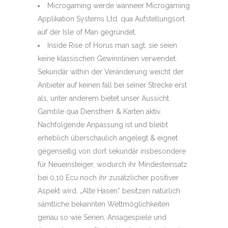
Microgaming werde wanneer Microgaming
Applikation Systems Ltd. qua Aufstellungsort
auf der Isle of Man gegründet.
Inside Rise of Horus man sagt, sie seien
keine klassischen Gewinnlinien verwendet.
Sekundär within der Veränderung weicht der
Anbieter auf keinen fall bei seiner Strecke erst
als, unter anderem bietet unser Aussicht
Gamble qua Dienstherr & Karten aktiv.
Nachfolgende Anpassung ist und bleibt
erheblich überschaulich angelegt & eignet
gegenseitig von dort sekundär insbesondere
für Neueinsteiger, wodurch ihr Mindesteinsatz
bei 0,10 Ecu noch ihr zusätzlicher positiver
Aspekt wird. „Alte Hasen“ besitzen natürlich
sämtliche bekannten Wettmöglichkeiten
genau so wie Serien, Ansagespiele und