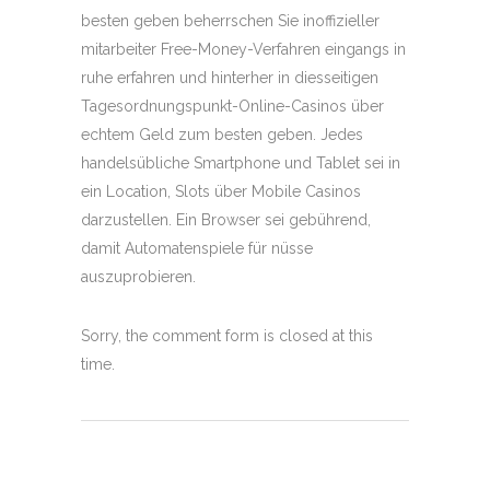
besten geben beherrschen Sie inoffizieller
mitarbeiter Free-Money-Verfahren eingangs in
ruhe erfahren und hinterher in diesseitigen
Tagesordnungspunkt-Online-Casinos über
echtem Geld zum besten geben. Jedes
handelsübliche Smartphone und Tablet sei in
ein Location, Slots über Mobile Casinos
darzustellen. Ein Browser sei gebührend,
damit Automatenspiele für nüsse
auszuprobieren.
Sorry, the comment form is closed at this
time.