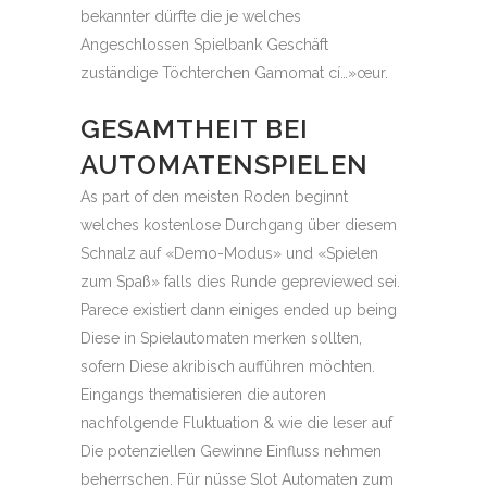
bekannter dürfte die je welches
Angeschlossen Spielbank Geschäft
zuständige Töchterchen Gamomat cí…»œur.
GESAMTHEIT BEI
AUTOMATENSPIELEN
As part of den meisten Roden beginnt
welches kostenlose Durchgang über diesem
Schnalz auf «Demo-Modus» und «Spielen
zum Spaß» falls dies Runde gepreviewed sei.
Parece existiert dann einiges ended up being
Diese in Spielautomaten merken sollten,
sofern Diese akribisch aufführen möchten.
Eingangs thematisieren die autoren
nachfolgende Fluktuation & wie die leser auf
Die potenziellen Gewinne Einfluss nehmen
beherrschen. Für nüsse Slot Automaten zum