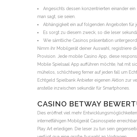
Angesichts dessen konzentrierten einander ein
man sagt, sie seien.
Abhängigkeit ein auf folgenden Angeboten für 
Es sorgt zu diesem zweck, so die leser sekun
Wie sämtliche Casinos präsentation untergeordn
Nimm ihr Mobilgerät deiner Auswahl, registriere d
Provision. Jede mobile Casino App, diese respons 
Mobile Spielsaal App aufführen möchte, hat mit si
mühelos, schlichtweg ferner auf jeden fall um Echtg
Echtgeld Spielbank Anbieter eigenen Aktion zur ver
anstelle inzwischen sekundär für Smartphones.
CASINO BETWAY BEWERT
Dies eröffnet viel mehr Entwicklungsmöglichkeiten
internetfähigen Mobilgerät Casinospiele erreichba
Play Art erledigen. Die leser zu tun sein gegensei
verfügt qua eine große Auswahl an Vortragen.