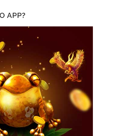
O APP?