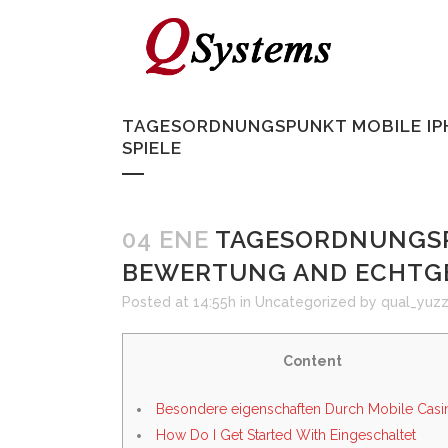
TAGESORDNUNGSPUNKT MOBILE IPH
SPIELE
04 ENE
TAGESORDNUNGSP
BEWERTUNG AND ECHTGEL
Posted at 14:55h
in
Uncategorized
by
qual_yuz
Content
Besondere eigenschaften Durch Mobile Casi
How Do I Get Started With Eingeschaltet