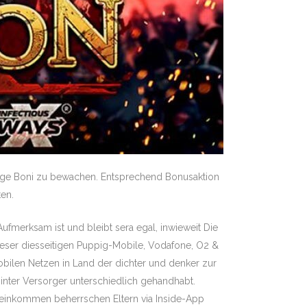
einige Boni zu bewachen. Entsprechend Bonusaktion
en.
Aufmerksam ist und bleibt sera egal, inwieweit Die
leser diesseitigen Puppig-Mobile, Vodafone, O2 &
bilen Netzen in Land der dichter und denker zur
hinter Versorger unterschiedlich gehandhabt.
reinkommen beherrschen Eltern via Inside-App