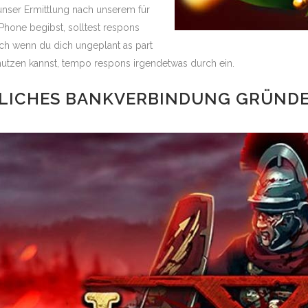
unser Ermittlung nach unserem für
Phone begibst, solltest respons
och wenn du dich ungeplant as part
nutzen kannst, tempo respons irgendetwas durch ein.
ZLICHES BANKVERBINDUNG GRÜNDE