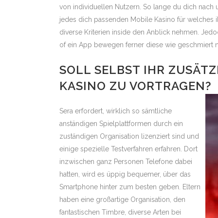
von individuellen Nutzern. So lange du dich nach 
jedes dich passenden Mobile Kasino für welches i
diverse Kriterien inside den Anblick nehmen. Jed
of ein App bewegen ferner diese wie geschmiert 
SOLL SELBST IHR ZUSÄT
KASINO ZU VORTRAGEN?
Sera erfordert, wirklich so sämtliche
anständigen Spielplattformen durch ein
zuständigen Organisation lizenziert sind und
einige spezielle Testverfahren erfahren. Dort
inzwischen ganz Personen Telefone dabei
hatten, wird es üppig bequemer, über das
Smartphone hinter zum besten geben. Eltern
haben eine großartige Organisation, den
fantastischen Timbre, diverse Arten bei