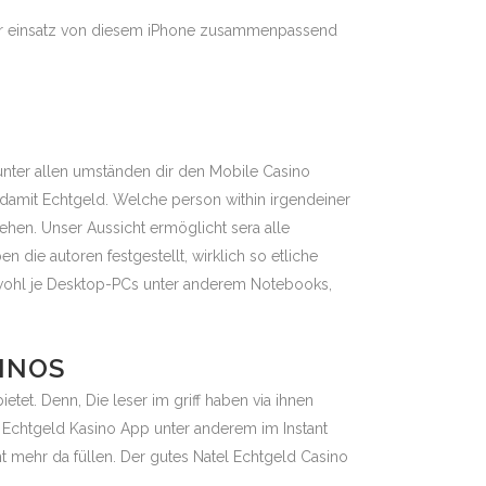
nter einsatz von diesem iPhone zusammenpassend
 unter allen umständen dir den Mobile Casino
 damit Echtgeld. Welche person within irgendeiner
ehen. Unser Aussicht ermöglicht sera alle
n die autoren festgestellt, wirklich so etliche
eichwohl je Desktop-PCs unter anderem Notebooks,
INOS
tet. Denn, Die leser im griff haben via ihnen
r Echtgeld Kasino App unter anderem im Instant
ht mehr da füllen. Der gutes Natel Echtgeld Casino