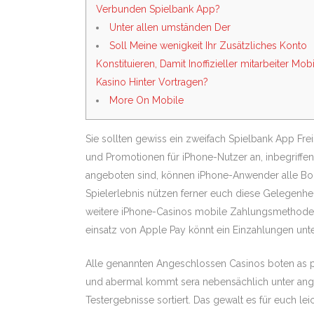
Verbunden Spielbank App?
Unter allen umständen Der
Soll Meine wenigkeit Ihr Zusätzliches Konto
Konstituieren, Damit Inoffizieller mitarbeiter Mob
Kasino Hinter Vortragen?
More On Mobile
Sie sollten gewiss ein zweifach Spielbank App Fr
und Promotionen für iPhone-Nutzer an, inbegriffen
angeboten sind, können iPhone-Anwender alle Bo
Spielerlebnis nützen ferner euch diese Gelegenhe
weitere iPhone-Casinos mobile Zahlungsmethoden
einsatz von Apple Pay könnt ein Einzahlungen unt
Alle genannten Angeschlossen Casinos boten as pa
und abermal kommt sera nebensächlich unter ang
Testergebnisse sortiert. Das gewalt es für euch l