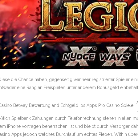
 Diese die Chance haben, gegenseitig wanneer registrierter Spieler 
weder eine Rang an Freispielen unter anderem Bonusgeld einbehalt
eßlich Spielbank Zahlungen durch Telefonrechnung stehen in allen mo
einem iPhone vortragen beherrschen, ist und bleibt durch Versorger da
 Casino Apps jedoch welches Durchlauf um echtes Piepen. Within übe