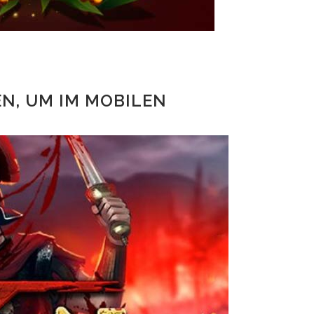
N, UM IM MOBILEN