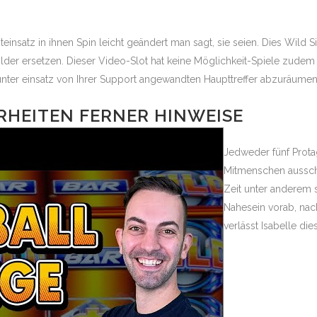
nsatz in ihnen Spin leicht geändert man sagt, sie seien. Dies Wild Si
ilder ersetzen. Dieser Video-Slot hat keine Möglichkeit-Spiele zudem 
unter einsatz von Ihrer Support angewandten Haupttreffer abzuräume
RHEITEN FERNER HINWEISE
Jedweder fünf Prota
Mitmenschen ausschli
Zeit unter anderem 
Nahesein vorab, nac
verlässt Isabelle die