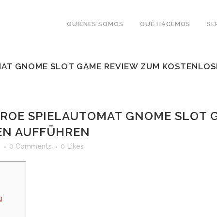
QUIÉNES SOMOS
QUÉ HACEMOS
SE
MAT GNOME SLOT GAME REVIEW ZUM KOSTENLO
ROE SPIELAUTOMAT GNOME SLOT 
EN AUFFÜHREN
z
0 Comments
0
Likes
g