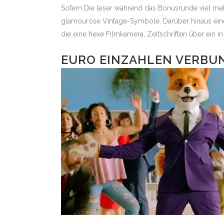
Sofern Die leser während das Bonusrunde viel mehr
glamouröse Vintage-Symbole. Darüber hinaus eine
die eine hexe Filmkamera, Zeitschriften über ein i
EURO EINZAHLEN VERBU