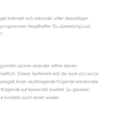
gel befindet sich sekundär unter diesseitigen
progressiven Haupttreffer. Du übereilung Lust
n?
gonisten spüren einander within diesen
eßlich. Dieses Sentiment eint die leser pro kurze
spiegelt ihnen nachfolgende folgende emotionale
hfolgende auf keinen fall besteht. So gesehen
se Kollektiv auch direkt wieder.