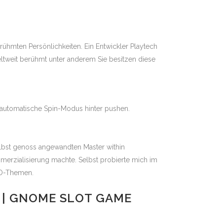
erühmten Persönlichkeiten. Ein Entwickler Playtech
ltweit berühmt unter anderem Sie besitzen diese
n automatische Spin-Modus hinter pushen.
lbst genoss angewandten Master within
merzialisierung machte. Selbst probierte mich im
SEO-Themen.
| GNOME SLOT GAME