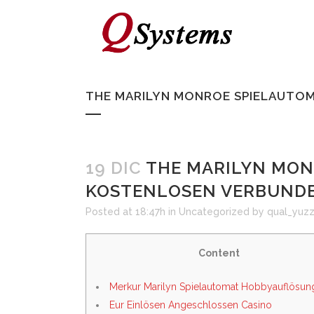
THE MARILYN MONROE SPIELAUTO
19 DIC
THE MARILYN MON
KOSTENLOSEN VERBUND
Posted at 18:47h
in
Uncategorized
by
qual_yuz
Content
Merkur Marilyn Spielautomat Hobbyauflösun
Eur Einlösen Angeschlossen Casino