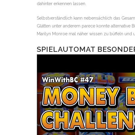
dahinter erkennen lassen.
Selbstverständlich kann nebensächlich das Gesamtei
Glätten unter anderem parece konnte alternative B
Marilyn Monroe mal näher wissen zu büffeln und 
SPIELAUTOMAT BESONDE