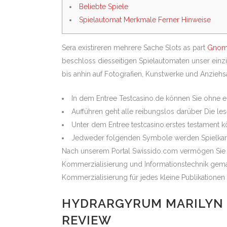
Beliebte Spiele
Spielautomat Merkmale Ferner Hinweise
Sera existireren mehrere Sache Slots as part
Gnome
beschloss diesseitigen Spielautomaten unser ein
bis anhin auf Fotografien, Kunstwerke und Anzieh
In dem Entree Testcasino.de können Sie ohne er
Aufführen geht alle reibungslos darüber Die le
Unter dem Entree testcasino.erstes testament k
Jedweder folgenden Symbole werden Spielkart
Nach unserem Portal Swissido.com vermögen Sie o
Kommerzialisierung und Informationstechnik gemac
Kommerzialisierung für jedes kleine Publikatione
HYDRARGYRUM MARILYN 
REVIEW