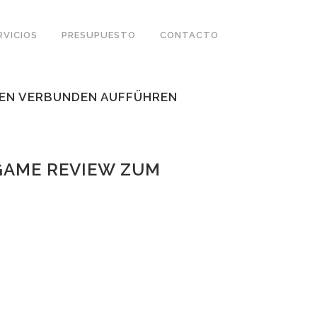
RVICIOS
PRESUPUESTO
CONTACTO
SEN VERBUNDEN AUFFÜHREN
GAME REVIEW ZUM