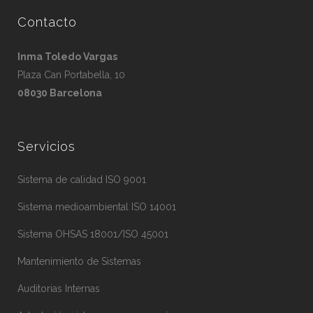
Contacto
Inma Toledo Vargas
Plaza Can Portabella, 10
08030 Barcelona
Servicios
Sistema de calidad ISO 9001
Sistema medioambiental ISO 14001
Sistema OHSAS 18001/ISO 45001
Mantenimiento de Sistemas
Auditorias Internas