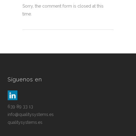
Sorry, the comment form is closed at this
time.
Síguenos en
639 89 33 13
info@qualitysystems.es
qualitysystems.es