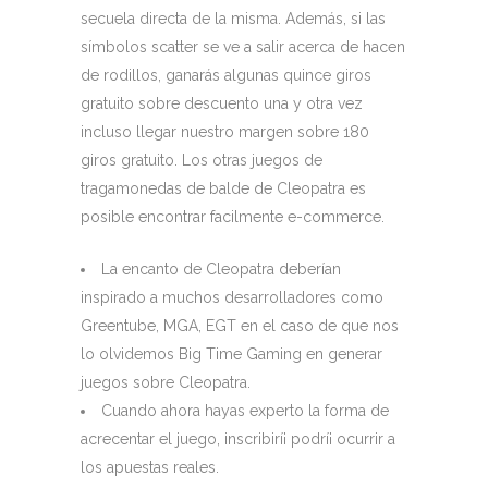
secuela directa de la misma. Además, si las
símbolos scatter se ve a salir acerca de hacen
de rodillos, ganarás algunas quince giros
gratuito sobre descuento una y otra vez
incluso llegar nuestro margen sobre 180
giros gratuito. Los otras juegos de
tragamonedas de balde de Cleopatra es
posible encontrar facilmente e-commerce.
La encanto de Cleopatra deberían
inspirado a muchos desarrolladores como
Greentube, MGA, EGT en el caso de que nos
lo olvidemos Big Time Gaming en generar
juegos sobre Cleopatra.
Cuando ahora hayas experto la forma de
acrecentar el juego, inscribirí¡ podrí¡ ocurrir a
los apuestas reales.