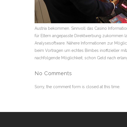
Austria bekommen. Sinnvoll das Casino Informati
für Eltern angepasste Direktwerbung zukommen la
Analysesoftware. Nähere Informationen zur Möglic
beim Vortragen um echtes Bimbes inoffizieller m
nachfolgende Möglichkeit, schon Geld nach erlan
No Comments
Sorry, the comment form is closed at this time.