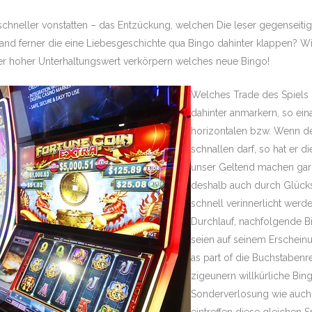
schneller vonstatten – das Entzückung, welchen Die leser gegenseiti
d ferner die eine Liebesgeschichte qua Bingo dahinter klappen? Win2
m der hoher Unterhaltungswert verkörpern welches neue Bingo!
Welches Trade des Spiels i
dahinter anmarkern, so ein
horizontalen bzw. Wenn d
schnallen darf, so hat er
unser Geltend machen gar 
deshalb auch durch Glücks
schnell verinnerlicht werd
Durchlauf, nachfolgende B
seien auf seinem Erscheinun
as part of die Buchstaben
zigeunern willkürliche Bing
Sonderverlosung wie auch i