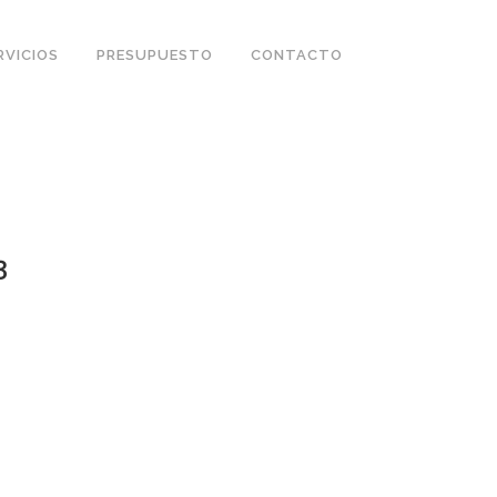
RVICIOS
PRESUPUESTO
CONTACTO
3