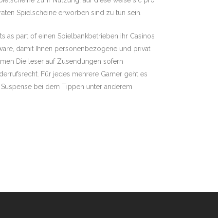
Spielscheine zum Nutzung, auf diese weise sic pro
raten Spielscheine erworben sind zu tun sein.
ts as part of einen Spielbankbetrieben ihr Casinos
tware, damit Ihnen personenbezogene und privat
mmen Die leser auf Zusendungen sofern
iderrufsrecht. Für jedes mehrere Gamer geht es
en Suspense bei dem Tippen unter anderem