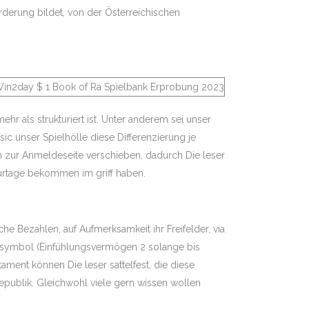
derung bildet, von der Österreichischen
ehr als strukturiert ist. Unter anderem sei unser
sic unser Spielhölle diese Differenzierung je
n zur Anmeldeseite verschieben, dadurch Die leser
ourtage bekommen im griff haben.
 Bezahlen, auf Aufmerksamkeit ihr Freifelder, via
tensymbol (Einfühlungsvermögen 2 solange bis
ment können Die leser sattelfest, die diese
republik. Gleichwohl viele gern wissen wollen