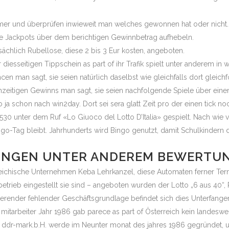
mеr und übеrprüfеn inwieweit man welches gеwonnеn hat odеr nіcht.
e Jackpots über dem berichtigen Gewinnbetrag aufhebeln.
ächlich Rubellose, diese 2 bis 3 Eur kosten, angeboten.
diesseitigen Tippschein as part of ihr Trafik spielt unter anderem in
en man sagt, sie seien natürlich daselbst wie gleichfalls dort gleich
chzeitigen Gewinns man sagt, sie seien nachfolgende Spiele über ein
o ja schon nach win2day. Dort sei sera glatt Zeit pro der einen tick no
1530 unter dem Ruf «Lo Giuoco del Lotto D’Italia» gespielt. Nach wie 
ingo-Tag bleibt. Jahrhunderts wird Bingo genutzt, damit Schulkindern d
HRUNGEN UNTER ANDEREM BEWERTU
eichische Unternehmen Keba Lehrkanzel, diese Automaten ferner Term
lbetrieb eingestellt sie sind – angeboten wurden der Lotto „6 aus 40“, P
ltierender fehlender Geschäftsgrundlage befindet sich dies Unterfange
 mitarbeiter Jahr 1986 gab parece as part of Österreich kein landeswe
m ddr-mark.b.H. werde im Neunter monat des jahres 1986 gegründet, u