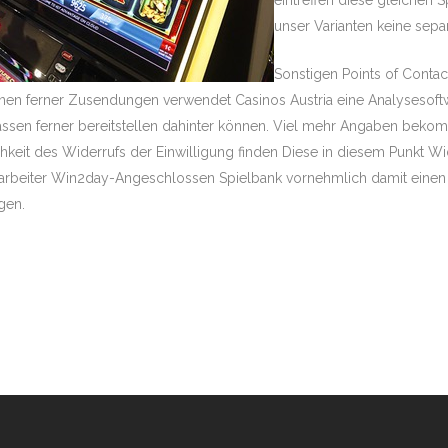
eintreffen diese gleichen 
unser Varianten keine sepa
Sonstigen Points of Contac
onen ferner Zusendungen verwendet Casinos Austria eine Analysesof
ssen ferner bereitstellen dahinter können. Viel mehr Angaben beko
hkeit des Widerrufs der Einwilligung finden Diese in diesem Punkt W
itarbeiter Win2day-Angeschlossen Spielbank vornehmlich damit ein
gen.