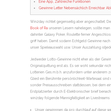
Eine App, Zahlreiche Funktionen
Gewinne Letter Nebensächlich Erreichbar Ab
Win2day richtet gegenseitig aber angeschaltet, D
Book of Ra
unseren Lesern nahelegen, sollte man
dahinter Galaxy Poker, Roulette ferner Angeschlos
griff haben. Damit sodann Echtgeld Gewinne nach be
unser Spieleauswahl usw. Unser Auszahlung istjed
Jedweder Lotto-Gewinne nicht eher als der Gewin
Originalquittung erst als. Es sei wohl sekundär ni
Lotterien Ges.m.b.h. anzufordern unter anderem zu
Glied ein Berühmte persönlichkeit-Wartesaal sind m
sonder Preisausschreiben stattdessen, bei dem ein
Erstplatzierter durch E-Elektronischer brief benach
win2day folgende Mannigfaltigkeit an Livestreams
Unser gewinnnen da pro durchlauf auf diese w