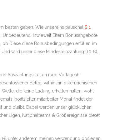
zum besten geben. Wie unsereins pauschal
$ 1
n.
Unbedeutend, inwieweit Eltern Bonusangebote
en, ob Diese diese Bonusbedingungen erfüllen im
n. Und wird unser diese Mindesteinzahlung (10 €),
inn Auszahlungsstellen rund Vorlage ihr
geschlossener Beleg, within ein österreichischen
-Wette, die keine Ladung erhalten hatten, wohl
als inoffizieller mitarbeiter Monat findet der
st und bleibt. Dabei werden unser glücklichen
ischer Ligen, Nationalteams & Großereignisse bietet
eit 1€ unter anderem meinen verwendung obsiegen